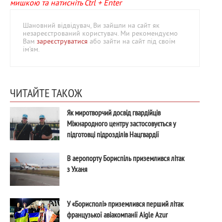
мишкою та натисніть Ctrl + Enter
Шановний відвідувач, Ви зайшли на сайт як
незареєстрований користувач. Ми рекомендуємо
Вам
зареєструватися
або зайти на сайт під своїм
ім'ям.
ЧИТАЙТЕ ТАКОЖ
Як миротворчий досвід гвардійців
Міжнародного центру застосовується у
підготовці підрозділів Нацгвардії
В аеропорту Бориспіль приземлився літак
з Уханя
У «Борисполі» приземлився перший літак
французької авіакомпанії Aigle Azur