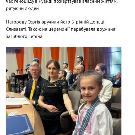
час геноциду в Руанді пожертвував власним життям,
рятуючи людей.
Нагороду Сергія вручили його 6-річній доньці
Єлизаветі. Також на церемонії перебувала дружина
загиблого Тетяна.