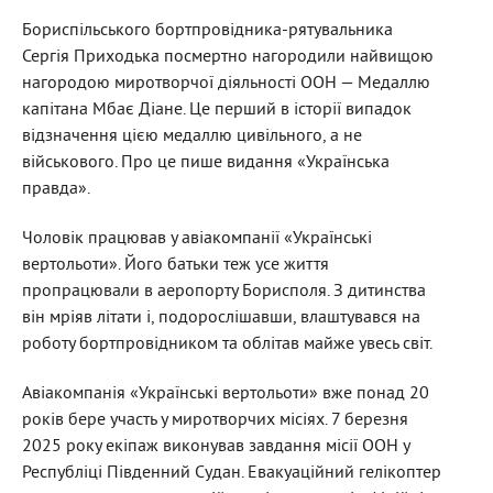
Бориспільського бортпровідника-рятувальника
Сергія Приходька посмертно нагородили найвищою
нагородою миротворчої діяльності ООН — Медаллю
капітана Мбає Діане. Це перший в історії випадок
відзначення цією медаллю цивільного, а не
військового. Про це пише видання «Українська
правда».
Чоловік працював у авіакомпанії «Українські
вертольоти». Його батьки теж усе життя
пропрацювали в аеропорту Борисполя. З дитинства
він мріяв літати і, подорослішавши, влаштувався на
роботу бортпровідником та облітав майже увесь світ.
Авіакомпанія «Українські вертольоти» вже понад 20
років бере участь у миротворчих місіях. 7 березня
2025 року екіпаж виконував завдання місії ООН у
Республіці Південний Судан. Евакуаційний гелікоптер