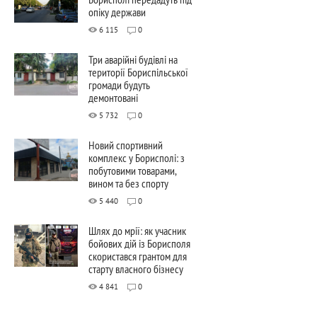
опіку держави
6 115
0
Три аварійні будівлі на
території Бориспільської
громади будуть
демонтовані
5 732
0
Новий спортивний
комплекс у Борисполі: з
побутовими товарами,
вином та без спорту
5 440
0
Шлях до мрії: як учасник
бойових дій із Борисполя
скористався грантом для
старту власного бізнесу
4 841
0