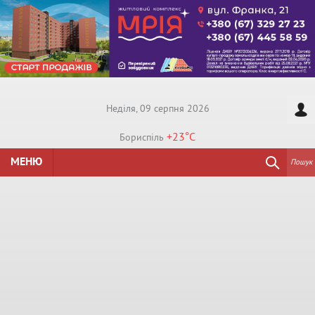
Недiля, 09 серпня 2026
+23°
C
Бориспiль
МЕНЮ
Пошук