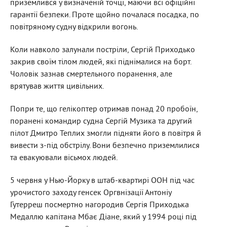
приземлився у визначеній точці, маючи всі офіційні
гарантії безпеки. Проте щойно почалася посадка, по
повітряному судну відкрили вогонь.
Коли навколо залунали постріли, Сергій Приходько
закрив своїм тілом людей, які піднімалися на борт.
Чоловік зазнав смертельного поранення, але
врятував життя цивільних.
Попри те, що гелікоптер отримав понад 20 пробоїн,
поранені командир судна Сергій Музика та другий
пілот Дмитро Теплих змогли підняти його в повітря й
вивести з-під обстрілу. Вони безпечно приземлилися
та евакуювали вісьмох людей.
5 червня у Нью-Йорку в штаб-квартирі ООН під час
урочистого заходу генсек Оргвнізації Антоніу
Гутерреш посмертно нагородив Сергія Приходька
Медаллю капітана Мбає Діане, який у 1994 році під