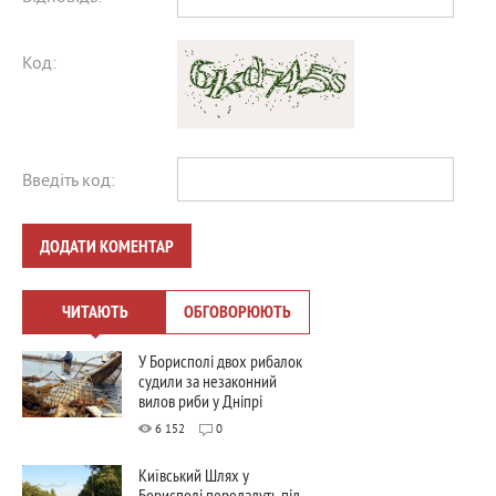
Код:
Введіть код:
ДОДАТИ КОМЕНТАР
ЧИТАЮТЬ
ОБГОВОРЮЮТЬ
У Борисполі двох рибалок
судили за незаконний
вилов риби у Дніпрі
6 152
0
Київський Шлях у
Борисполі передадуть під