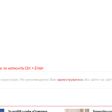
та натисніть Ctrl + Enter
й користувач. Ми рекомендуємо Вам
зареєструватися
або зайти на сайт 
За розбій у кафе «Славутич»
Бориспільськ