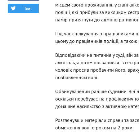
місцем свого проживання, у стані ал
Твит
поліції, які прибули за викликом сес
намір притягнути до адміністративно
Під час спілкування з працівниками п
цьому до працівників поліції, а тако
Відповідаючи на питання у суді, він з
алкоголь, а потім посварився із сестро
чоловік просив пробачити його, враху
позбавленням волі.
Обвинувачений раніше судимий. Він н
оскільки перебуває на профілактичном
домашнє насильство з активною кате
Розглянувши матеріали справи та зас
обмеження волі строком на 2 роки.