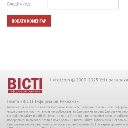
Введіть код:
ДОДАТИ КОМЕНТАР
i-visti.com © 2000-2025 Усі права зах
Газета «ВІСТІ. Інформація. Реклама».
Інформація на сайті є інтелектуальною власністю редакції газети «Вісті. Інформа
числі окремих частин текстів чи зображень, публікування та републікування, пе
матеріалів сайту, в якій би формі та яким би технічним способом воно не здійсн
попередньої письмової згоди з боку редакції газети «Вісті. Інформація. Реклама»
гіперпосилання на сайт i-visti.com обов'язкове. Логотип ВІСТІ є зареєстрованим