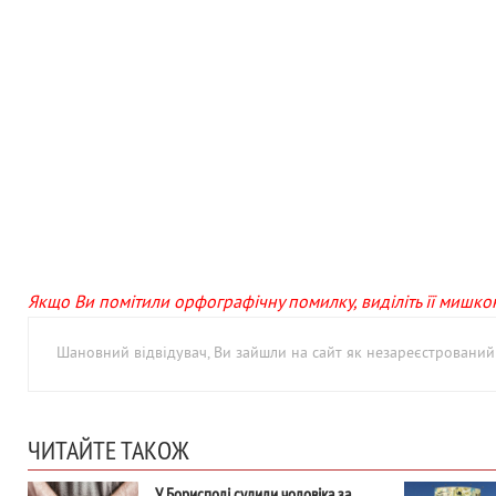
Якщо Ви помітили орфографічну помилку, виділіть її мишкою 
Шановний відвідувач, Ви зайшли на сайт як незареєстровани
ЧИТАЙТЕ ТАКОЖ
У Борисполі судили чоловіка за