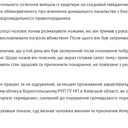
когольного сп’яніння вийшов із квартири на сходовий майданчи
три обвинуваченого про вчинення домашнього насильства з боку 
ї відповідальності правопорушника.
оліції чоловік почав розмахувати ножами, які він тримав у рук
ж висловлювати погрози вбивством. Після цього він був затрим
азначив, що у той день він був засмучений після поховання поб
ю. Щодо ножів він пояснив, що якраз готував салат, тому і трима
вати стан здоров’я та призначити покарання, не пов’язане з р
е працює та не одружений, за місцем проживання характеризу
у обліку в Бориспільському РУП ГУ НП в Київській області, як 
горією «кривдник», схильний до порушення громадського пор
лухавши покази, суд визнав чоловіка винним та призначив йому