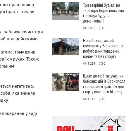
к до працівників
Три аварійні будівлі на
території Бориспільської
її брата та мали
громади будуть
демонтовані
5 595
0
ах, наближаючись при
аний поліцейськими.
Новий спортивний
комплекс у Борисполі: з
побутовими товарами,
ратима, тому вжив
вином та без спорту
в їх у руках. Також
5 289
0
еальним
Шлях до мрії: як учасник
бойових дій із Борисполя
скористався грантом для
ється негативно,
старту власного бізнесу
особа, яка вчиняє
4 748
0
ядку.
 покарання у виді