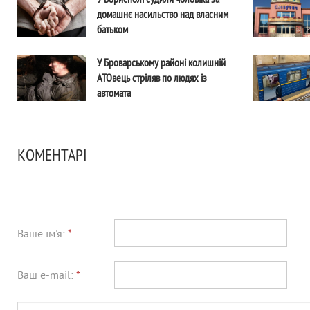
домашнє насильство над власним
батьком
У Броварському районі колишній
АТОвець стріляв по людях із
автомата
КОМЕНТАРІ
Ваше ім'я:
*
Ваш e-mail:
*