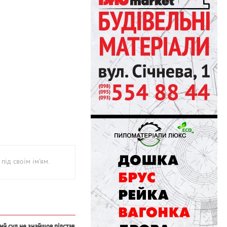
під своїм ім'ям.
ий суд не знайшов підстав