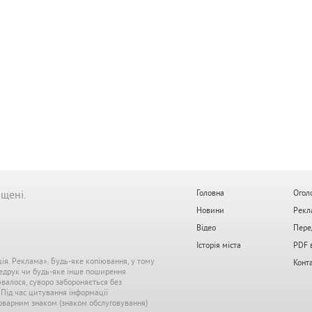
ищені.
Головна
Огол
Новини
Рекл
Відео
Пере
Історія міста
PDF 
ція. Реклама». Будь-яке копіювання, у тому
Конт
редрук чи будь-яке інше поширення
ювалося, суворо забороняється без
. Під час цитування інформації
 товарним знаком (знаком обслуговування)