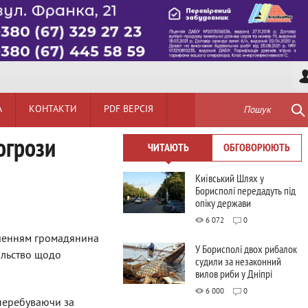
А
КОНТАКТИ
PDF ВЕРСІЯ
Пошук
огрози
ЧИТАЮТЬ
ОБГОВОРЮЮТЬ
Київський Шлях у
Борисполі передадуть під
опіку держави
6 072
0
аченням громадянина
У Борисполі двох рибалок
ильство щодо
судили за незаконний
вилов риби у Дніпрі
6 000
0
 перебуваючи за