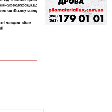
я військовослужбовців, що
алишили військову частину
п'яні молодики побили
ії