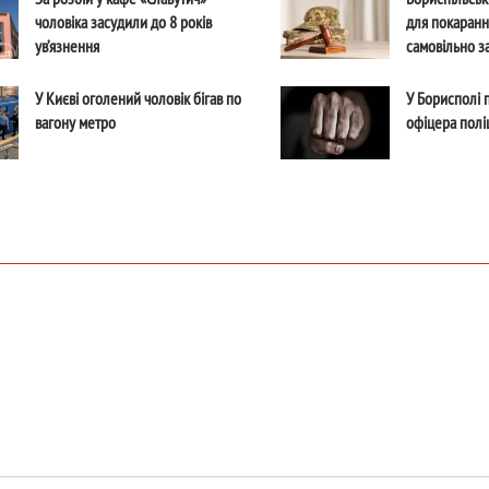
чоловіка засудили до 8 років
для покаранн
ув’язнення
самовільно з
У Києві оголений чоловік бігав по
У Борисполі 
вагону метро
офіцера поліц