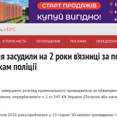
+33°
C
ль
ІСТОРІЯ МІСТА
ОГОЛОШЕННЯ
РЕКЛАМА
ПЕРЕДПЛАТ
засудили на 2 роки в’язниці за п
ам поліції
м завершено розгляд кримінального провадження за обвинув
ення, передбаченого ч. 1 ст. 345 КК України (Погроза або нас
.
квітня 2026 року приблизно о 13 годині 50 хвилин громадянин,