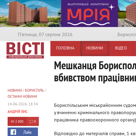
П'ятниця, 07 серпня 2026
Бориспi
ГОЛОВНА
НОВИНИ
ВІДЕО
Мешканця Борисполя 
вбивством працівник
НОВИНИ
/
БОРИСПІЛЬ
/
ОСТАННІ НОВИНИ
14-06-2026, 18:34
Бориспільським міськрайонним судо
АНДРІЙ ЛИС
у вчиненні кримінального правопоруш
працівника правоохоронного органу)
2 000
0
Лайк
Відповідно до матеріалів справи, 1 