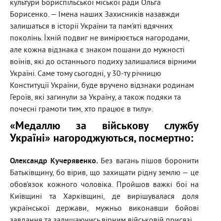
культури Бориспільської міської ради Ольга
Борисенко. — Імена наших Захисників назавжди
залишаться в історії України та пам'яті вдячних
поколінь. Їхній подвиг не вимірюється нагородами,
але кожна відзнака є знаком пошани до мужності
воїнів, які до останнього подиху залишалися вірними
Україні. Саме тому сьогодні, у 30-ту річницю
Конституції України, буде вручено відзнаки родинам
Героїв, які загинули за Україну, а також подяки та
почесні грамоти тим, хто працює в тилу».
«Медаллю за військову службу
Україні» нагороджуються, посмертно:
Олександр Кучерявенко.
Без вагань пішов боронити
Батьківщину, бо вірив, що захищати рідну землю — це
обов’язок кожного чоловіка. Пройшов важкі бої на
Київщині та Харківщині, де вирішувалася доля
української держави, мужньо виконавши бойові
завдання та залишаючись вірним військовій присязі.