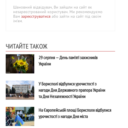
Шановний відвідувач, Ви зайшли на сайт як
незареєстрований користувач. Ми рекомендуємо
Вам
зареєструватися
або зайти на сайт під своїм
ім'ям.
ЧИТАЙТЕ ТАКОЖ
29 серпня — День пам’яті захисників
України
У Борисполі відбулися урочистості з
нагоди Дня Державного прапора України
та Дня Незалежності України
На Європейській площі Борисполя відбулися
урочистості з нагоди Дня міста