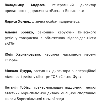
Володимир Андрєєв
,
генеральний директор
приватного підприємства «Елегант-Бориспіль».
Лариса Хомюк
,
фізична особа-підприємець.
Альона Бровко
,
районний керуючий Київського
регіону товариства з обмеженою відповідальністю
«АТБ».
Юлія Харлановська
,
керуюча магазином мережі
«Фора».
Микола Джура
,
заступник директора з операційної
діяльності регіону «Центр» ТОВ «Сільпо-Фуд».
Наталія Тобіас
,
тренер-викладач відділення легкої
атлетики Бориспільської дитячо-юнацької спортивної
школи Бориспільської міської ради.