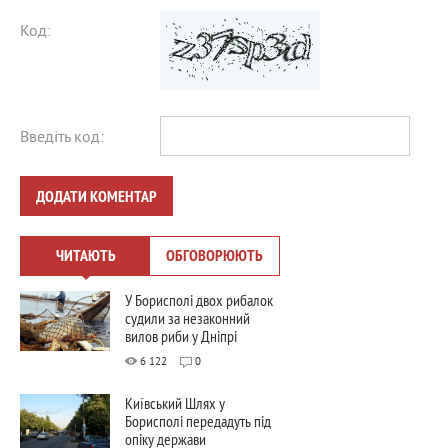
Код:
Введіть код:
ДОДАТИ КОМЕНТАР
ЧИТАЮТЬ
ОБГОВОРЮЮТЬ
У Борисполі двох рибалок
судили за незаконний
вилов риби у Дніпрі
6 122
0
Київський Шлях у
Борисполі передадуть під
опіку держави