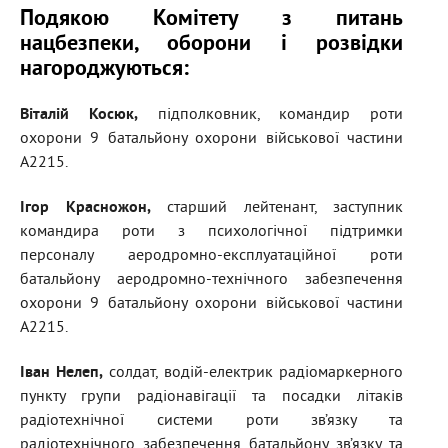
Подякою Комітету з питань
нацбезпеки, оборони і розвідки
нагороджуються:
Віталій Косюк,
підполковник, командир роти
охорони 9 батальйону охорони військової частини
А2215.
Ігор Красножон,
старший лейтенант, заступник
командира роти з психологічної підтримки
персоналу аеродромно-експлуатаційної роти
батальйону аеродромно-технічного забезпечення
охорони 9 батальйону охорони військової частини
А2215.
Іван Нелеп,
солдат, водій-електрик радіомаркерного
пункту групи радіонавігації та посадки літаків
радіотехнічної системи роти зв’язку та
радіотехнічного забезпечення батальйону зв’язку та