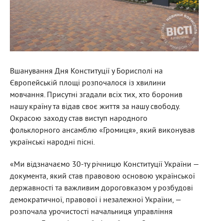
Вшанування Дня Конституції у Борисполі на
Європейській площі розпочалося із хвилини
мовчання. Присутні згадали всіх тих, хто боронив
нашу країну та відав своє життя за нашу свободу.
Окрасою заходу став виступ народного
фольклорного ансамблю «Громиця», який виконував
українські народні пісні.
«Ми відзначаємо 30-ту річницю Конституції України —
документа, який став правовою основою української
державності та важливим дороговказом у розбудові
демократичної, правової і незалежної України, —
розпочала урочистості начальниця управління