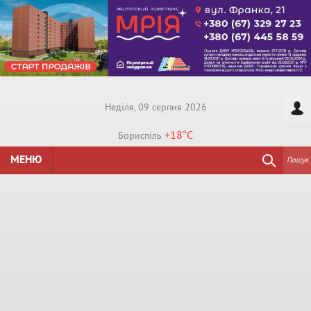
Недiля, 09 серпня 2026
+18°
C
Бориспiль
МЕНЮ
Пошук