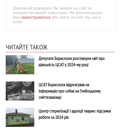
Шановний відвідувач, Ви зайшли на сайт як
незареєстрований користувач. Ми рекомендуємо
Вам
зареєструватися
або зайти на сайт під своїм
ім'ям.
ЧИТАЙТЕ ТАКОЖ
Депутати Борисполя розглянули звіт про
діяльність ЦСАТ у 2024-му році
ЦСАТ Борисполя відреагував на
інформацію про собак на Глибоцькому
сміттєзвалищі
Центр стерилізації і адопції тварин: підсумки
роботи за 2024 рік