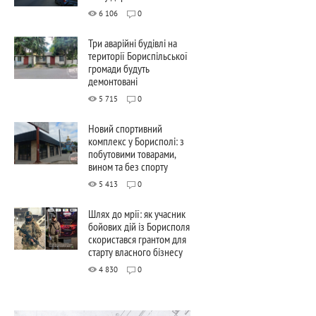
6 106
0
Три аварійні будівлі на
території Бориспільської
громади будуть
демонтовані
5 715
0
Новий спортивний
комплекс у Борисполі: з
побутовими товарами,
вином та без спорту
5 413
0
Шлях до мрії: як учасник
бойових дій із Борисполя
скористався грантом для
старту власного бізнесу
4 830
0