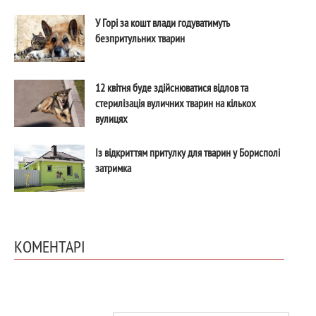
У Горі за кошт влади годуватимуть
безпритульних тварин
12 квітня буде здійснюватися відлов та
стерилізація вуличних тварин на кількох
вулицях
Із відкриттям притулку для тварин у Борисполі
затримка
КОМЕНТАРІ