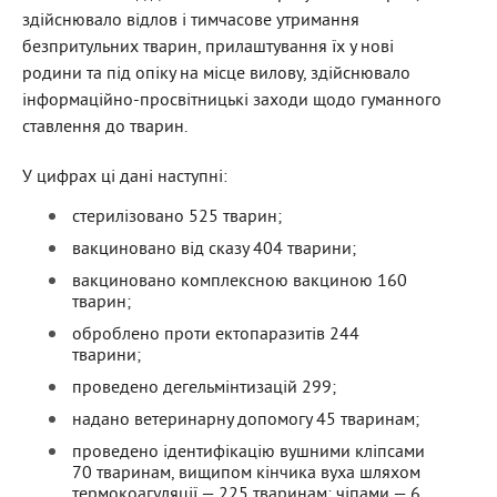
здійснювало відлов і тимчасове утримання
безпритульних тварин, прилаштування їх у нові
родини та під опіку на місце вилову, здійснювало
інформаційно-просвітницькі заходи щодо гуманного
ставлення до тварин.
У цифрах ці дані наступні:
стерилізовано 525 тварин;
вакциновано від сказу 404 тварини;
вакциновано комплексною вакциною 160
тварин;
оброблено проти ектопаразитів 244
тварини;
проведено дегельмінтизацій 299;
надано ветеринарну допомогу 45 тваринам;
проведено ідентифікацію вушними кліпсами
70 тваринам, вищипом кінчика вуха шляхом
термокоагуляції — 225 тваринам; чіпами — 6