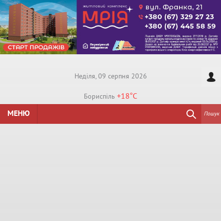
Недiля, 09 серпня 2026
+18°
C
Бориспiль
МЕНЮ
Пошук