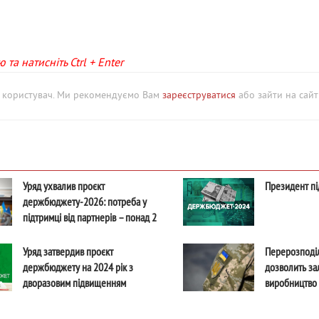
та натисніть Ctrl + Enter
й користувач. Ми рекомендуємо Вам
зареєструватися
або зайти на сайт 
Уряд ухвалив проєкт
Президент п
держбюджету-2026: потреба у
підтримці від партнерів – понад 2
трильйони
Уряд затвердив проєкт
Перерозподі
держбюджету на 2024 рік з
дозволить за
дворазовим підвищенням
виробництво 
"мінімалки": основні показники