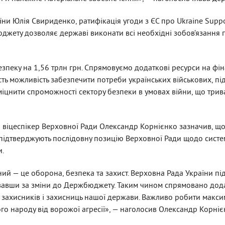
їни Юлія Свириденко, ратифікація угоди з ЄС про Ukraine Suppo
джету дозволяє державі виконати всі необхідні зобов’язання 
зпеку на 1,56 трлн грн. Спрямовуємо додаткові ресурси на фі
ть можливість забезпечити потреби українських військових, пі
міцнити спроможності сектору безпеки в умовах війни, що трив
й віцеспікер Верховної Ради Олександр Корнієнко зазначив, що
ідтверджують послідовну позицію Верховної Ради щодо систе
и.
ий — це оборона, безпека та захист. Верховна Рада України пі
вавши за зміни до Держбюджету. Таким чином спрямовано дод
 захисників і захисниць нашої держави. Важливо робити макс
кого народу від ворожої агресії», — наголосив Олександр Корніє