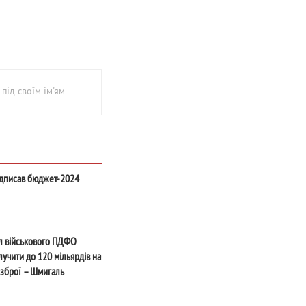
під своїм ім'ям.
ідписав бюджет-2024
л військового ПДФО
лучити до 120 мільярдів на
зброї – Шмигаль