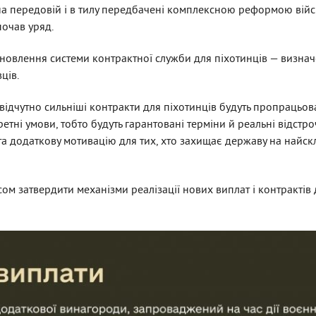
на передовій і в тилу передбачені комплексною реформою війсь
очав уряд.
влення системи контрактної служби для піхотинців — визначе
ців.
відчутно сильніші контракти для піхотинців будуть пропрацьов
кретні умови, тобто будуть гарантовані терміни й реальні відстро
та додаткову мотивацію для тих, хто захищає державу на найс
ом затвердити механізми реалізації нових виплат і контрактів 