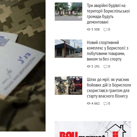
Три аварійні будівлі на
території Бориспільської
громади будуть
демонтовані
5 508
0
Новий спортивний
комплекс у Борисполі: з
побутовими товарами,
вином та без спорту
5 191
0
Шлях до мрії: як учасник
бойових дій із Борисполя
скористався грантом для
старту власного бізнесу
4 662
0