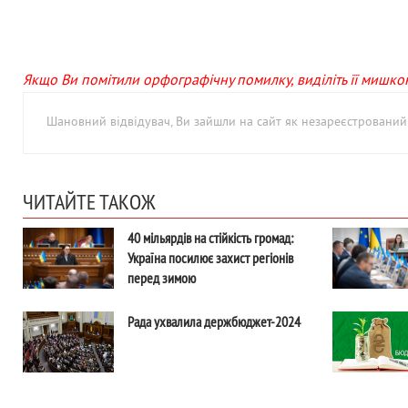
Якщо Ви помітили орфографічну помилку, виділіть її мишкою 
Шановний відвідувач, Ви зайшли на сайт як незареєстровани
ЧИТАЙТЕ ТАКОЖ
40 мільярдів на стійкість громад:
Україна посилює захист регіонів
перед зимою
Рада ухвалила держбюджет-2024