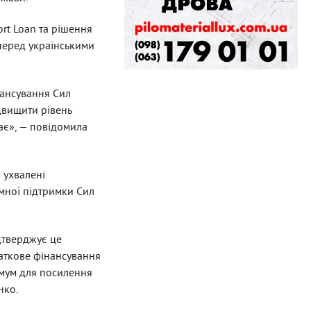
rt Loan та рішення
перед українськими
нансування Сил
двищити рівень
ає», — повідомила
 ухвалені
мної підтримки Сил
дтверджує це
аткове фінансування
имум для посилення
нко.