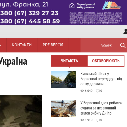
А
КОНТАКТИ
PDF ВЕРСІЯ
Пошук
 Україна
ЧИТАЮТЬ
ОБГОВОРЮЮТЬ
Київський Шлях у
Борисполі передадуть під
опіку держави
6 040
0
У Борисполі двох рибалок
судили за незаконний
вилов риби у Дніпрі
5 910
0