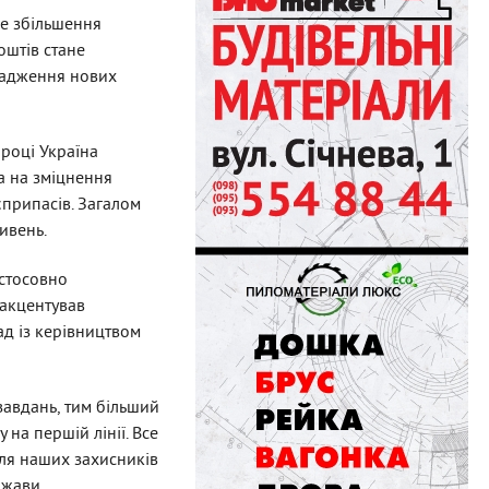
ве збільшення
оштів стане
вадження нових
році Україна
а на зміцнення
єприпасів. Загалом
ивень.
 стосовно
 акцентував
ад із керівництвом
 завдань, тим більший
 на першій лінії. Все
для наших захисників
ржави.