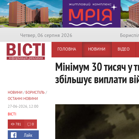
Четвер, 06 серпня 2026
Бориспi
ГОЛОВНА
НОВИНИ
ВІДЕО
Мінімум 30 тисяч у т
збільшує виплати в
НОВИНИ
/
БОРИСПІЛЬ
/
ОСТАННІ НОВИНИ
27-06-2026, 12:00
ВІСТІ
781
0
Лайк