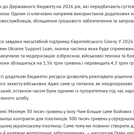
и до Державного бюджету на 2026 рік, які передбачають суттє
рони. Одним із ключових напрямів використання додаткових к
ковослужбовців, збільшення грошового забезпечення та запро
ся завдяки масштабній підтримці Європейського Союзу. У 2026 
ми Ukraine Support Loan, значна частина яких буде спрямован
купівлю та модернізацію озброєння, військової техніки та бо
они збільшиться на 1,56 трлн гривень і перевищить 4,3 трлн гр
і додаткові бюджетні ресурси дозволять реалізувати рішення
го захисту військових. Адже саме ці питання, як неодноразово
кий, останнім часом були одними із пріоритетних під час нар
ального штабу.
мії. Мінімум 30 тисяч гривень у тилу. Чим більше саме бойових
ильніші контракти для піхотинців. 300 тисяч гривень у середньому
 нашому українському піхотинці. Саме тому ми повинні створити 
би й належне матеріальне забезпечення», — наголосив Глава де