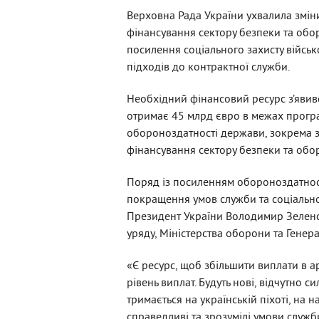
Верховна Рада України ухвалила змін
фінансування сектору безпеки та обо
посилення соціального захисту війсь
підходів до контрактної служби.
Необхідний фінансовий ресурс з’явив
отримає 45 млрд євро в межах програ
обороноздатності держави, зокрема за
фінансування сектору безпеки та обор
Поряд із посиленням обороноздатност
покращення умов служби та соціально
Президент України Володимир Зеленсь
уряду, Міністерства оборони та Генер
«Є ресурс, щоб збільшити виплати в ар
рівень виплат. Будуть нові, відчутно с
тримається на українській піхоті, на
справедливі та зрозумілі умови служ