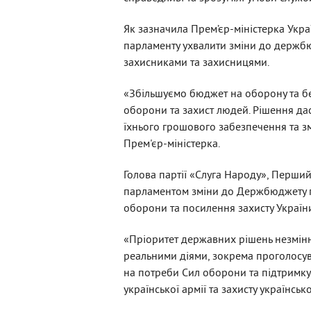
Як зазначила Прем’єр-міністерка Укра
парламенту ухвалити зміни до держбю
захисниками та захисницями.
«Збільшуємо бюджет на оборону та бе
оборони та захист людей. Рішення дас
їхнього грошового забезпечення та з
Прем'єр-міністерка.
Голова партії «Слуга Народу», Перши
парламентом зміни до Держбюджету п
оборони та посилення захисту Україн
«Пріоритет державних рішень незмінн
реальними діями, зокрема проголосу
на потреби Сил оборони та підтримку
української армії та захисту українсь