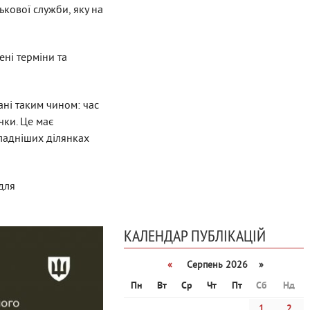
кової служби, яку на
ні терміни та
ані таким чином: час
чки. Це має
кладніших ділянках
для
КАЛЕНДАР ПУБЛІКАЦІЙ
«
Серпень 2026 »
Пн
Вт
Ср
Чт
Пт
Сб
Нд
1
2