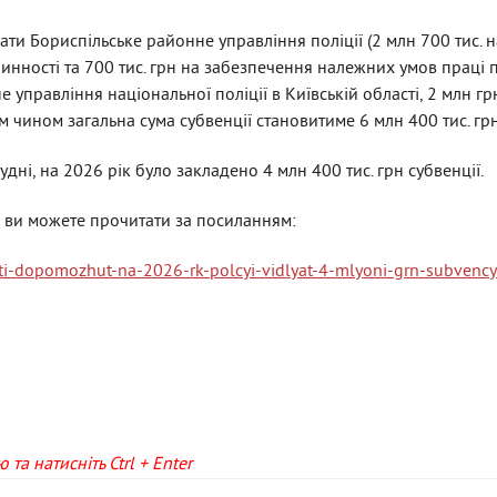
мати Бориспільське районне управління поліції (2 млн 700 тис. 
инності та 700 тис. грн на забезпечення належних умов праці 
е управління національної поліції в Київській області, 2 млн г
им чином загальна сума субвенції становитиме 6 млн 400 тис. грн
удні, на 2026 рік було закладено 4 млн 400 тис. грн субвенції.
 ви можете прочитати за посиланням:
ti-dopomozhut-na-2026-rk-polcyi-vidlyat-4-mlyoni-grn-subvency
та натисніть Ctrl + Enter