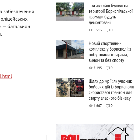
Три аварійні будівлі на
території Бориспільської
на забезпечення
громади будуть
поліцейських
демонтовані
рн — батальйон
5 513
0
.
Новий спортивний
комплекс у Борисполі: з
побутовими товарами,
вином та без спорту
5 195
0
i.html
Шлях до мрії: як учасник
бойових дій із Борисполя
скористався грантом для
старту власного бізнесу
4 667
0