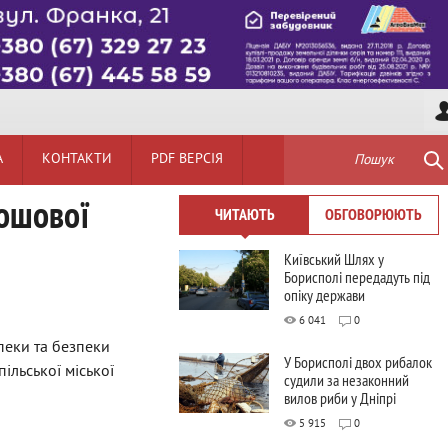
А
КОНТАКТИ
PDF ВЕРСІЯ
Пошук
рошової
ЧИТАЮТЬ
ОБГОВОРЮЮТЬ
Київський Шлях у
Борисполі передадуть під
опіку держави
6 041
0
пеки та безпеки
У Борисполі двох рибалок
ільської міської
судили за незаконний
вилов риби у Дніпрі
5 915
0