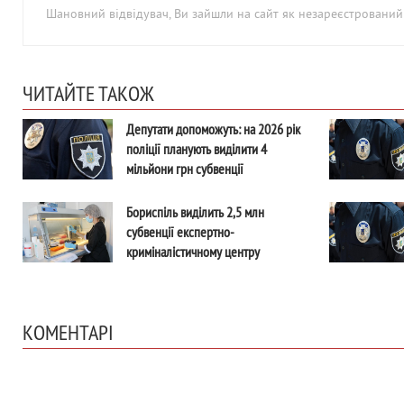
Шановний відвідувач, Ви зайшли на сайт як незареєстровани
ЧИТАЙТЕ ТАКОЖ
Депутати допоможуть: на 2026 рік
поліції планують виділити 4
мільйони грн субвенції
Бориспіль виділить 2,5 млн
субвенції експертно-
криміналістичному центру
КОМЕНТАРІ