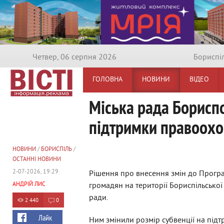
Четвер, 06 серпня 2026
Бориспi
ГОЛОВНА
НОВИНИ
ВІДЕО
Міська рада Борисп
підтримки правоохо
НОВИНИ
/
БОРИСПІЛЬ
/
ОСТАННІ НОВИНИ
2-07-2026, 19:29
Рішення про внесення змін до Прогр
АНДРІЙ ЛИС
громадян на території Бориспільської
ради.
2 440
0
Лайк
Ним змінили розмір субвенції на підт