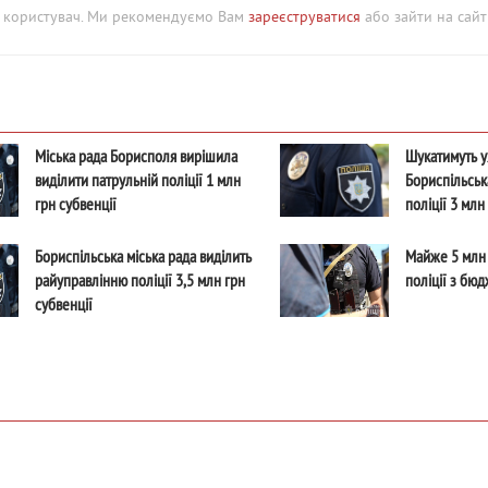
й користувач. Ми рекомендуємо Вам
зареєструватися
або зайти на сайт 
Міська рада Борисполя вирішила
Шукатимуть ух
виділити патрульній поліції 1 млн
Бориспільськ
грн субвенції
поліції 3 млн
Бориспільська міська рада виділить
Майже 5 млн 
райуправлінню поліції 3,5 млн грн
поліції з бю
субвенції