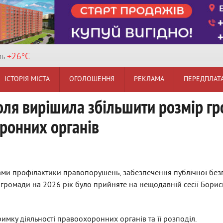
+26°
C
ль
ІСТОРІЯ МІСТА
ОГОЛОШЕННЯ
РЕКЛАМА
ПЕРЕДПЛАТ
оля вирішила збільшити розмір г
ронних органів
ами профілактики правопорушень, забезпечення публічної без
 громади на 2026 рік було прийняте на нещодавній сесії Борисп
римку діяльності правоохоронних органів та її розподіл.