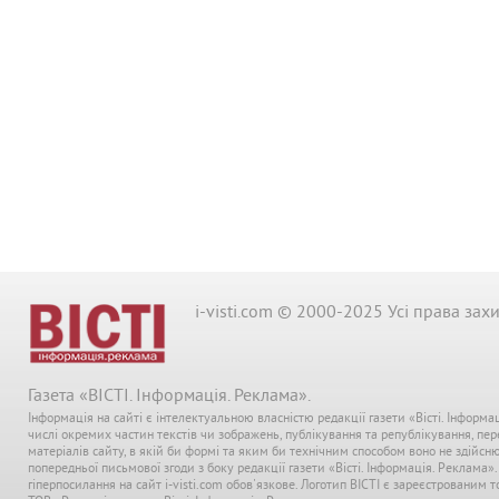
i-visti.com © 2000-2025 Усі права зах
Газета «ВІСТІ. Інформація. Реклама».
Інформація на сайті є інтелектуальною власністю редакції газети «Вісті. Інформа
числі окремих частин текстів чи зображень, публікування та републікування, пе
матеріалів сайту, в якій би формі та яким би технічним способом воно не здійсн
попередньої письмової згоди з боку редакції газети «Вісті. Інформація. Реклама»
гіперпосилання на сайт i-visti.com обов'язкове. Логотип ВІСТІ є зареєстрованим