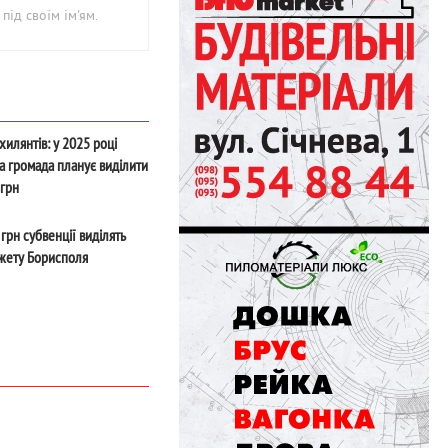
під своїм ім'ям.
илянтів: у 2025 році
а громада планує виділити
 грн
грн субвенції виділять
джету Борисполя