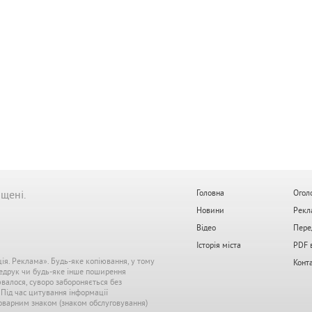
ищені.
Головна
Огол
Новини
Рекл
Відео
Пере
Історія міста
PDF 
ція. Реклама». Будь-яке копіювання, у тому
Конт
редрук чи будь-яке інше поширення
ювалося, суворо забороняється без
. Під час цитування інформації
 товарним знаком (знаком обслуговування)