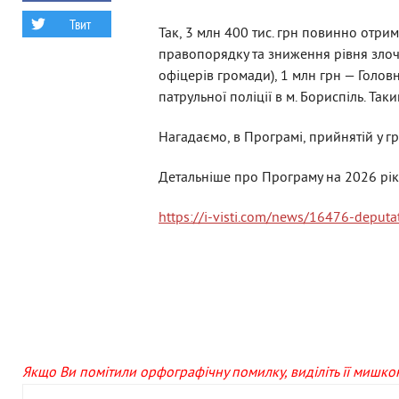
Твит
Так, 3 млн 400 тис. грн повинно отри
правопорядку та зниження рівня злоч
офіцерів громади), 1 млн грн — Головн
патрульної поліції в м. Бориспіль. Так
Нагадаємо, в Програмі, прийнятій у гр
Детальніше про Програму на 2026 рік
https://i-visti.com/news/16476-deputa
Якщо Ви помітили орфографічну помилку, виділіть її мишкою 