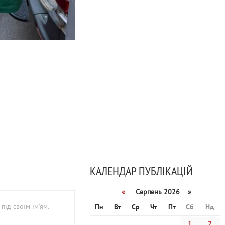
КАЛЕНДАР ПУБЛІКАЦІЙ
«
Серпень 2026 »
під своїм ім'ям.
Пн
Вт
Ср
Чт
Пт
Сб
Нд
1
2