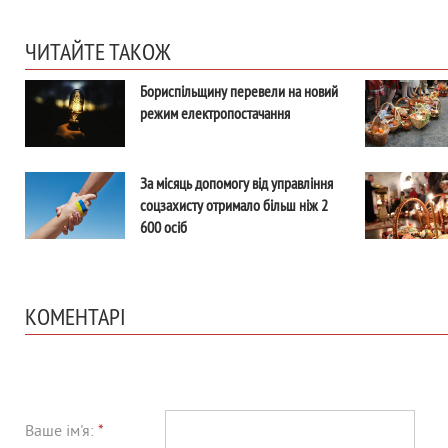
ЧИТАЙТЕ ТАКОЖ
Бориспільщину перевели на новий
режим електропостачання
За місяць допомогу від управління
соцзахисту отримало більш ніж 2
600 осіб
КОМЕНТАРІ
Ваше ім'я:
*