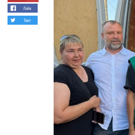
Лайк
Твит