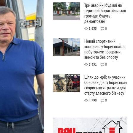
Три аварійні будівлі на
території Бориспільської
громади будуть
демонтовані
5 635
0
Новий спортивний
комплекс у Борисполі: з
побутовими товарами,
вином та без спорту
5 331
0
Шлях до мрії: як учасник
бойових дій із Борисполя
скористався грантом для
старту власного бізнесу
4 790
0