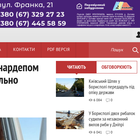
А
КОНТАКТИ
PDF ВЕРСІЯ
Пошук
 нардепом
ЧИТАЮТЬ
ОБГОВОРЮЮТЬ
ально
Київський Шлях у
Борисполі передадуть під
опіку держави
6 084
0
У Борисполі двох рибалок
судили за незаконний
вилов риби у Дніпрі
6 041
0