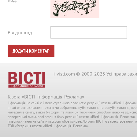
Код:
Введіть код:
ДОДАТИ КОМЕНТАР
i-visti.com © 2000-2025 Усі права зах
Газета «ВІСТІ. Інформація. Реклама».
Інформація на сайті є інтелектуальною власністю редакції газети «Вісті. Інформа
числі окремих частин текстів чи зображень, публікування та републікування, пе
матеріалів сайту, в якій би формі та яким би технічним способом воно не здійсн
попередньої письмової згоди з боку редакції газети «Вісті. Інформація. Реклама»
гіперпосилання на сайт i-visti.com обов'язкове. Логотип ВІСТІ є зареєстрованим
ТОВ «Редакція газети «Вісті. Інформація. Реклама».