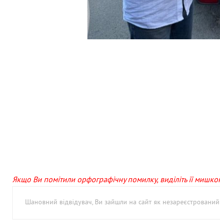
Якщо Ви помітили орфографічну помилку, виділіть її мишкою 
Шановний відвідувач, Ви зайшли на сайт як незареєстровани