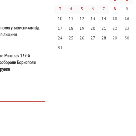
3
4
5
6
7
8
9
10
11
12
13
14
15
16
помогу захисникам від
17
18
19
20
21
22
23
спільщини
24
25
26
27
28
29
30
31
го Миколая 137-й
ероборони Борисполя
арунки