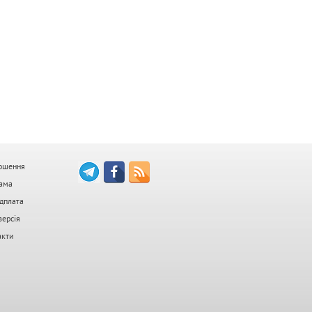
ошення
ама
дплата
версія
акти