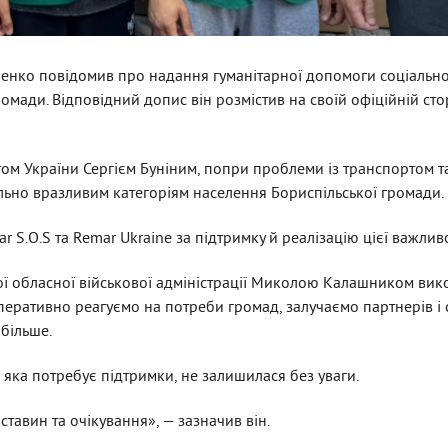
ченко повідомив про надання гуманітарної допомоги соціальн
омади. Відповідний допис він розмістив на своїй офіційній сто
том України Сергієм Буніним, попри проблеми із транспортом т
льно вразливим категоріям населення Бориспільської громади.
S.O.S та Remar Ukraine за підтримку й реалізацію цієї важливої
ої обласної військової адміністрації Миколою Калашником ви
перативно реагуємо на потреби громад, залучаємо партнерів і
більше.
ка потребує підтримки, не залишилася без уваги.
авин та очікування», — зазначив він.