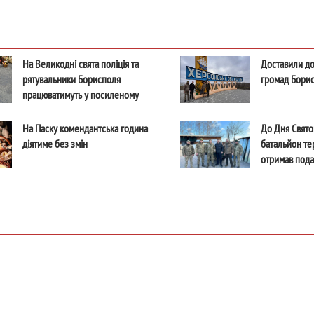
На Великодні свята поліція та
Доставили до
рятувальники Борисполя
громад Бори
працюватимуть у посиленому
режимі
На Паску комендантська година
До Дня Свято
діятиме без змін
батальйон т
отримав под