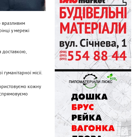
о вразливим
рінці у мережі
а доставкою,
 гуманітарної місії.
користовуємо кожну
 спрямовуємо