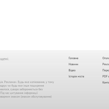
ищені.
Головна
Огол
Новини
Рекл
Відео
Пере
Історія міста
PDF 
ція. Реклама». Будь-яке копіювання, у тому
Конт
редрук чи будь-яке інше поширення
ювалося, суворо забороняється без
. Під час цитування інформації
 товарним знаком (знаком обслуговування)