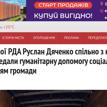
+20°
C
ль
ІСТОРІЯ МІСТА
ОГОЛОШЕННЯ
РЕКЛАМА
ПЕРЕДПЛАТ
кої РДА Руслан Дяченко спільно з
едали гуманітарну допомогу соці
цям громади