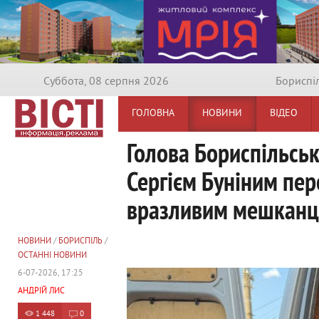
Суббота, 08 серпня 2026
Бориспi
ГОЛОВНА
НОВИНИ
ВІДЕО
Голова Бориспільсь
Сергієм Буніним пер
вразливим мешкан
НОВИНИ
/
БОРИСПІЛЬ
/
ОСТАННІ НОВИНИ
6-07-2026, 17:25
АНДРІЙ ЛИС
1 448
0