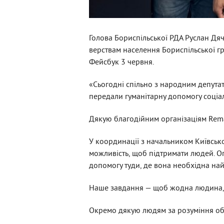
Голова Бориспільської РДА Руслан Дя
верствам населення Бориспільської гр
Фейсбук 3 червня.
«Сьогодні спільно з народним депута
передали гуманітарну допомогу соціа
Дякую благодійним організаціям Remar 
У координації з начальником Київськ
можливість, щоб підтримати людей. О
допомогу туди, де вона необхідна най
Наше завдання — щоб жодна людина, я
Окремо дякую людям за розуміння обст