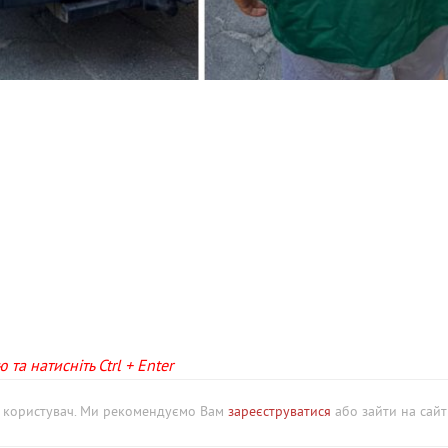
та натисніть Ctrl + Enter
й користувач. Ми рекомендуємо Вам
зареєструватися
або зайти на сайт 