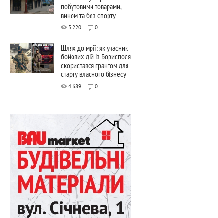
побутовими товарами,
вином та без спорту
5 220
0
Шлях до мрії: як учасник
бойових дій із Борисполя
скористався грантом для
старту власного бізнесу
4 689
0