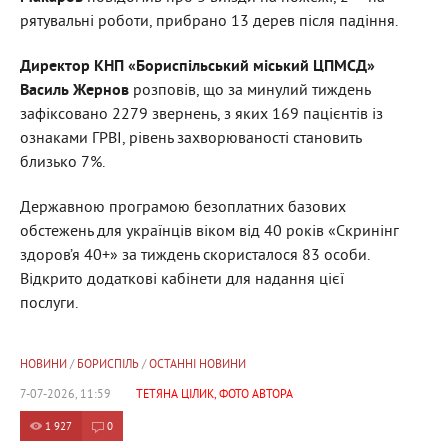
рятувальні роботи, прибрано 13 дерев після падіння.
Директор КНП «Бориспільський міський ЦПМСД»
Василь Жернов
розповів, що за минулий тиждень
зафіксовано 2279 звернень, з яких 169 пацієнтів із
ознаками ГРВІ, рівень захворюваності становить
близько 7%.
Державною програмою безоплатних базових
обстежень для українців віком від 40 років «Скринінг
здоров’я 40+» за тиждень скористалося 83 особи.
Відкрито додаткові кабінети для надання цієї
послуги.
НОВИНИ
/
БОРИСПІЛЬ
/
ОСТАННІ НОВИНИ
7-07-2026, 11:59
ТЕТЯНА ЦІЛИК, ФОТО АВТОРА
1 927
0