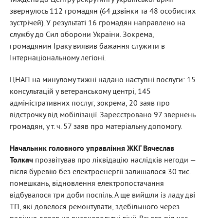
звернулось 112 громадян (64 дзвінки та 48 особистих
зустрічей). У результаті 16 громадян направлено на
службу до Сил оборони України. Зокрема,
громадянин Іраку виявив бажання служити в
Інтернаціональному легіоні.
ЦНАП на минулому тижні надано наступні послуги: 15
консультацій у ветеранському центрі, 145
адміністративних послуг, зокрема, 20 заяв про
відстрочку від мобілізації. Зареєстровано 97 звернень
громадян, у т. ч. 57 заяв про матеріальну допомогу.
Начальник головного управління ЖКГ Вячеслав
Толкач
прозвітував про ліквідацію наслідків негоди —
після буревію без електроенергії залишалося 30 тис.
помешкань, відновлення електропостачання
відбувалося три доби поспіль. А ще вийшли із ладу дві
ТП, які довелося ремонтувати, здебільшого через