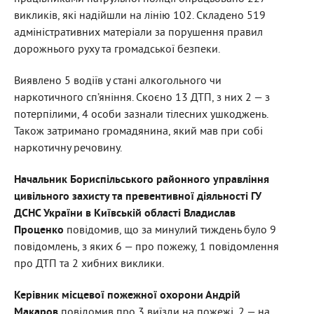
викликів, які надійшли на лінію 102. Складено 519
адміністративних матеріали за порушення правил
дорожнього руху та громадської безпеки.
Виявлено 5 водіїв у стані алкогольного чи
наркотичного сп’яніння. Скоєно 13 ДТП, з них 2 — з
потерпілими, 4 особи зазнали тілесних ушкоджень.
Також затримано громадянина, який мав при собі
наркотичну речовину.
Начальник Бориспільського районного управління
цивільного захисту та превентивної діяльності ГУ
ДСНС України в Київській області Владислав
Проценко
повідомив, що за минулий тиждень було 9
повідомлень, з яких 6 — про пожежу, 1 повідомлення
про ДТП та 2 хибних виклики.
Керівник місцевої пожежної охорони Андрій
Макаров
повідомив про 3 виїзди на пожежі, 2 — на