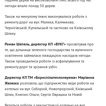
падіння дерев на високовольтні лінії. Всього під час
негоди впало понад 50 дерев.
Також на минулому тижні виконувалися роботи з
ремонту доріг на вул. Малика, Калмикова,
Чернігівській, Купальській та частково на Київському
Шляху.
Роман Шепель, директор КП «ВУКГ»
прозвітував про
те, що дільниця зеленого господарства та вуличного
освітлення займалася ліквідацією наслідків негоди.
Також проводилися роботи із асфальтування та
ремонту доріг та зрізання узбіч.
Директор КП ТМ «Бориспільтепломережа» Маріанна
Желєзко
розповіла, що підприємство веде роботи на
котельні на вул. Соборній, Новопрорізній, Київський
Шлях, Княгині Ольги, Сергія Оврашка та Новій.
Ведуться роботи з реконструкції котельні на вул.