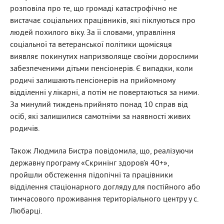
розповіла про те, що громаді катастрофічно не
вистачає соціальних працівників, які піклуються про
людей похилого віку. За її словами, управління
соціальної та ветеранської політики щомісяця
виявляє покинутих напризволяще своїми дорослими
забезпеченими дітьми пенсіонерів. Є випадки, коли
родичі залишають пенсіонерів на прийомному
відділенні у лікарні, а потім не повертаються за ними.
За минулий тиждень прийнято понад 10 справ від
осіб, які залишилися самотніми за наявності живих
родичів.
Також Людмила Бистра повідомила, що, реалізуючи
державну програму
«Скринінг здоров’я 40+»,
пройшли обстеження підопічні та працівники
відділення стаціонарного догляду для постійного або
тимчасового проживання територіального центру у с.
Любарці.