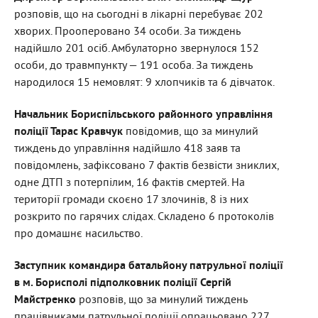
розповів, що на сьогодні в лікарні перебуває 202
хворих. Прооперовано 34 особи. За тиждень
надійшло 201 осіб. Амбулаторно звернулося 152
особи, до травмпункту — 191 особа. За тиждень
народилося 15 немовлят: 9 хлопчиків та 6 дівчаток.
Начальник Бориспільського районного управління
поліції Тарас Кравчук
повідомив, що за минулий
тиждень до управління надійшло 418 заяв та
повідомлень, зафіксовано 7 фактів безвісти зниклих,
одне ДТП з потерпілим, 16 фактів смертей. На
території громади скоєно 17 злочинів, 8 із них
розкрито по гарячих слідах. Складено 6 протоколів
про домашнє насильство.
Заступник командира батальйону патрульної поліції
в м. Борисполі підполковник поліції Сергій
Майстренко
розповів, що за минулий тиждень
працівниками патрульної поліції опрацьовано 227