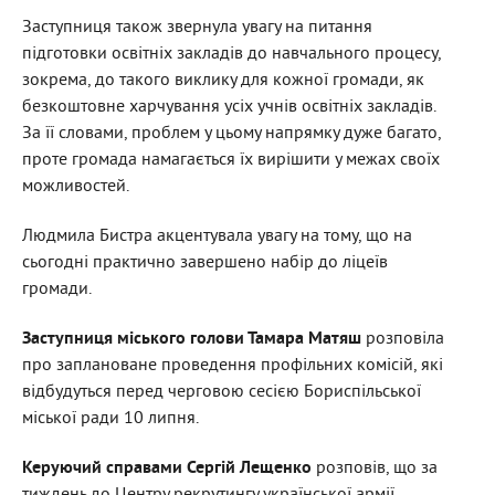
Заступниця також звернула увагу на питання
підготовки освітніх закладів до навчального процесу,
зокрема, до такого виклику для кожної громади, як
безкоштовне харчування усіх учнів освітніх закладів.
За її словами, проблем у цьому напрямку дуже багато,
проте громада намагається їх вирішити у межах своїх
можливостей.
Людмила Бистра акцентувала увагу на тому, що на
сьогодні практично завершено набір до ліцеїв
громади.
Заступниця міського голови Тамара Матяш
розповіла
про заплановане проведення профільних комісій, які
відбудуться перед черговою сесією Бориспільської
міської ради 10 липня.
Керуючий справами Сергій Лещенко
розповів, що
за
тиждень
до Центру рекрутингу української армії