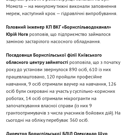
Момота — на минулому тижні виконали заповнення
мереж, наступний крок — гідравлічні випробування.
Головний інженер
КП ВКГ «Бориспільводоканал»
Юрій Нога
розповів, що підприємство займалося
заміною застарілого насосного обладнання.
Посадовиця
Бориспільської філії Київського
обласного центру зайнятості
розповіла, що з початку
року до установи звернулося 890 осіб, 610 із них
працевлаштовано, 120 пройшли професійне
навчання, 9 осіб отримали ваучер на навчання, 126
осіб були скеровані на участь у суспільно-корисних
роботах, 14 осіб отримали мікрогранти на
започаткування власної справи (із них 9
грантоотримувачів з числа учасників бойових дій). На
сьогодні на обліку перебуває 360 осіб.
Директор Бориспільської БЛІЛ Олександр Щур