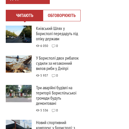
ЧИТАЮТЬ
ОБГОВОРЮЮТЬ
Київський Шлях у
Борисполі передадуть під
опіку держави
6 050
0
У Борисполі двох рибалок
судили за незаконний
вилов риби у Дніпрі
5 937
0
Три аварійні будівлі на
території Бориспільської
громади будуть
демонтовані
5 536
0
Новий спортивний
комплекс у Борисполі: з