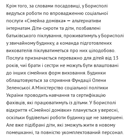
Крім того, за словами посадовиці, у Борисполі
ведуться роботи по впровадженню соціальної
послуги «Сімейна домівка
» —
альтернативи
інтернатам. Діти-сироти та діти, позбавлені
батьківського піклування, проживатимуть у Борисполі
у звичайному будинку, а команда підготовлених
вихователів піклуватиметься про них цілодобово.
Послуга призначається переважно для дітей від 13
років, чиї брати і сестри не можуть бути влаштовані
до інших сімейних форм виховання. Будинки
облаштовуються за сприяння Фундації Олени
Зеленської. А Міністерство соціальної політики
України проводить навчання та сертифікацію
фахівців, які працюватимуть із дітьми. У Борисполі
відкриття
«Сімейної домівки» планується
у вересні,
оскільки будівельні роботи будинку ще не завершені.
Але вже підібрані діти, які зможуть жити в новому
помешканні, та повністю укомплектований персонал.