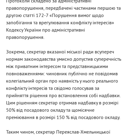
Протоколи складено за адміністративні
правопорушення, передбачені частинами першою та
другою статті 172-7 «Порушення вимог щодо
запобігання та врегулювання конфлікту інтересів»
Кодексу України про адміністративні
правопорушення.
Зокрема, секретар вказаної міської ради всупереч
нормам законодавства умисно допустив суперечність
між приватним інтересом та представницькими
повноваженнями: чиновник публічно не повідомив
колегіальний орган про наявність у нього реального
конфлікту інтересів та свідомо голосував за
прийняття рішення про встановлення собі надбавки.
Цим рішенням секретар отримав надбавку в розмірі
50% від посадового окладу та щомісячне
преміювання в розмірі 150 % від посадового окладу.
Таким чином, секретар Переяслав-Хмельницької