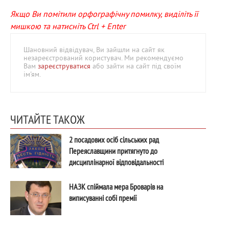
Якщо Ви помітили орфографічну помилку, виділіть її
мишкою та натисніть Ctrl + Enter
Шановний відвідувач, Ви зайшли на сайт як
незареєстрований користувач. Ми рекомендуємо
Вам
зареєструватися
або зайти на сайт під своїм
ім'ям.
ЧИТАЙТЕ ТАКОЖ
2 посадових осіб сільських рад
Переяславщини притягнуто до
дисциплінарної відповідальності
НАЗК спіймала мера Броварів на
виписуванні собі премії