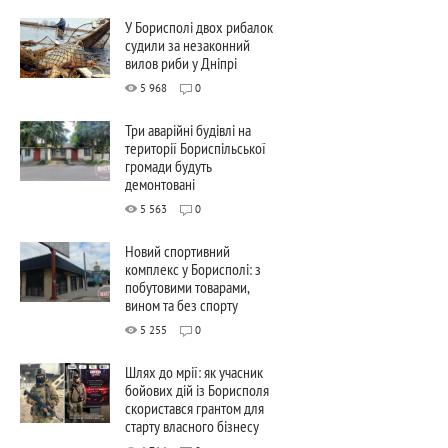
У Борисполі двох рибалок
судили за незаконний
вилов риби у Дніпрі
5 968
0
Три аварійні будівлі на
території Бориспільської
громади будуть
демонтовані
5 563
0
Новий спортивний
комплекс у Борисполі: з
побутовими товарами,
вином та без спорту
5 255
0
Шлях до мрії: як учасник
бойових дій із Борисполя
скористався грантом для
старту власного бізнесу