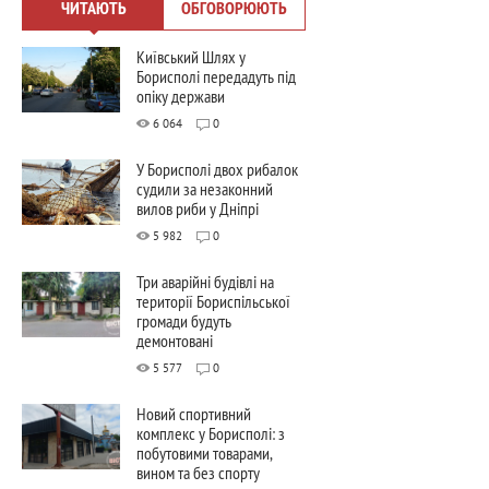
ЧИТАЮТЬ
ОБГОВОРЮЮТЬ
Київський Шлях у
Борисполі передадуть під
опіку держави
6 064
0
У Борисполі двох рибалок
судили за незаконний
вилов риби у Дніпрі
5 982
0
Три аварійні будівлі на
території Бориспільської
громади будуть
демонтовані
5 577
0
Новий спортивний
комплекс у Борисполі: з
побутовими товарами,
вином та без спорту