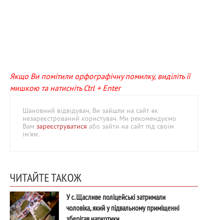
Якщо Ви помітили орфографічну помилку, виділіть її
мишкою та натисніть Ctrl + Enter
Шановний відвідувач, Ви зайшли на сайт як
незареєстрований користувач. Ми рекомендуємо
Вам
зареєструватися
або зайти на сайт під своїм
ім'ям.
ЧИТАЙТЕ ТАКОЖ
У с. Щасливе поліцейські затримали
чоловіка, який у підвальному приміщенні
зберігав наркотики