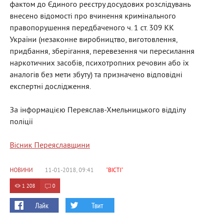
фактом до Єдиного реєстру досудових розслідувань
внесено відомості про вчинення кримінального
правопорушення передбаченого ч. 1 ст. 309 КК
України (незаконне виробництво, виготовлення,
придбання, зберігання, перевезення чи пересилання
наркотичних засобів, психотропних речовин або їх
аналогів без мети збуту) та призначено відповідні
експертні дослідження.
За інформацією Переяслав-Хмельницького відділу
поліції
Вісник Переяславщини
НОВИНИ
11-01-2018, 09:41
"ВІСТІ"
1 208
0
Лайк
Твит