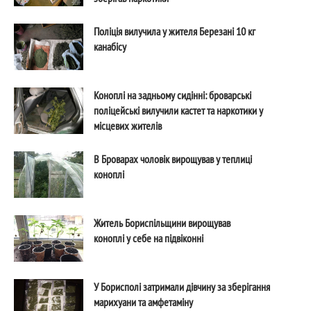
Поліція вилучила у жителя Березані 10 кг
канабісу
Коноплі на задньому сидінні: броварські
поліцейські вилучили кастет та наркотики у
місцевих жителів
В Броварах чоловік вирощував у теплиці
коноплі
Житель Бориспільщини вирощував
коноплі у себе на підвіконні
У Борисполі затримали дівчину за зберігання
марихуани та амфетаміну