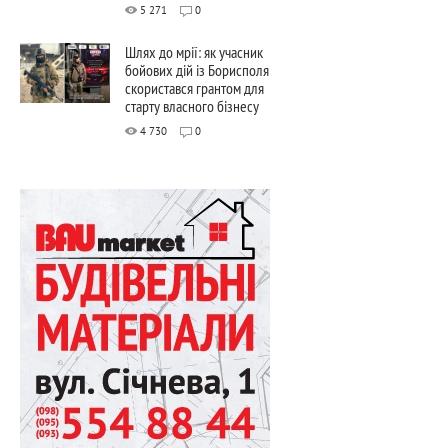
5 271
0
Шлях до мрії: як учасник
бойових дій із Борисполя
скористався грантом для
старту власного бізнесу
4 730
0