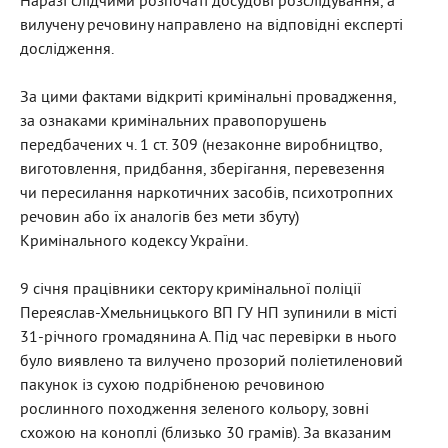
Наразі слідчими розпочаті досудові розслідування, а
вилучену речовину направлено на відповідні експерті
дослідження.
За цими фактами відкриті кримінальні провадження,
за ознаками кримінальних правопорушень
передбачених ч. 1 ст. 309 (незаконне виробництво,
виготовлення, придбання, зберігання, перевезення
чи пересилання наркотичних засобів, психотропних
речовин або їх аналогів без мети збуту)
Кримінального кодексу України.
9 січня працівники сектору кримінальної поліції
Переяслав-Хмельницького ВП ГУ НП зупинили в місті
31-річного громадянина А. Під час перевірки в нього
було виявлено та вилучено прозорий поліетиленовий
пакунок із сухою подрібненою речовиною
рослинного походження зеленого кольору, зовні
схожою на коноплі (близько 30 грамів). За вказаним