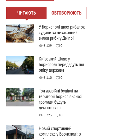
ЧИТАЮТЬ
ОБГОВОРЮЮТЬ
У Борисполі двох рибалок
судили за незаконний
вилов риби у Дніпрі
6 129
0
Київський Шлях у
Борисполі передадуть під
опіку держави
6 110
0
Три аварійні будівлі на
території Бориспільської
громади будуть
демонтовані
5 723
0
Новий спортивний
комплекс у Борисполі: з