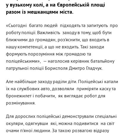
у вузькому колі, а на Європейській площі
разом із мешканцями міста.
«Сьогодні багато людей підходять та запитують про
роботу поліції. Важливість заходу в тому, щоб бути
ближчими до громадян, роз'яснити, що входить в
нашу компетенції, а що не входить. Такі заходи
формують порозуміння між громадою та
поліцейськими», — наголосив керівник батальйону
патрульної поліції Борисполя Дмитро Гладчук.
Але найбільше заходу раділи діти. Поліцейські катали
їх на службових авто, дозволяли приміряти каску та
бронежилет і побачити, як виглядає робот для
розмінування.
Для дорослих поліцейські демонстрували спеціальні
окуляри, одягнувши які, можна подивитися на світ
очами п'яної людини. За такою розвагою відразу