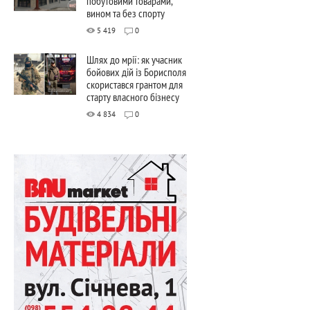
побутовими товарами,
вином та без спорту
5 419
0
Шлях до мрії: як учасник
бойових дій із Борисполя
скористався грантом для
старту власного бізнесу
4 834
0