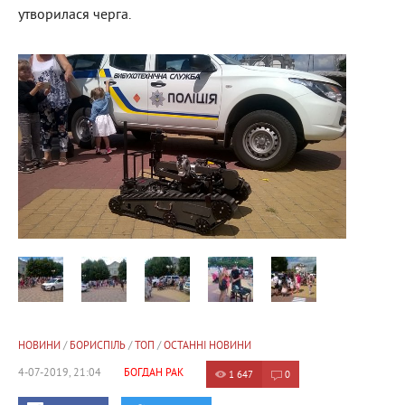
утворилася черга.
НОВИНИ
/
БОРИСПІЛЬ
/
ТОП
/
ОСТАННІ НОВИНИ
4-07-2019, 21:04
БОГДАН РАК
1 647
0