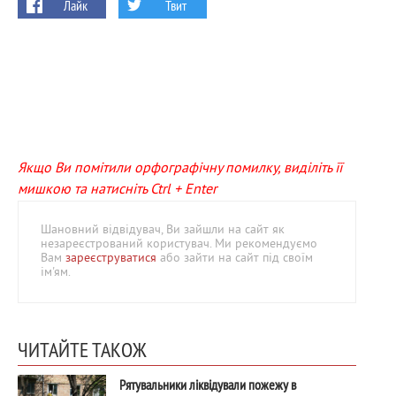
Лайк
Твит
Якщо Ви помітили орфографічну помилку, виділіть її
мишкою та натисніть Ctrl + Enter
Шановний відвідувач, Ви зайшли на сайт як
незареєстрований користувач. Ми рекомендуємо
Вам
зареєструватися
або зайти на сайт під своїм
ім'ям.
ЧИТАЙТЕ ТАКОЖ
Рятувальники ліквідували пожежу в