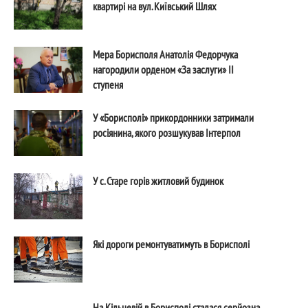
квартирі на вул. Київський Шлях
Мера Борисполя Анатолія Федорчука
нагородили орденом «За заслуги» ІІ
ступеня
У «Борисполі» прикордонники затримали
росіянина, якого розшукував Інтерпол
У с. Старе горів житловий будинок
Які дороги ремонтуватимуть в Борисполі
На Кільцевій в Борисполі сталася серйозна