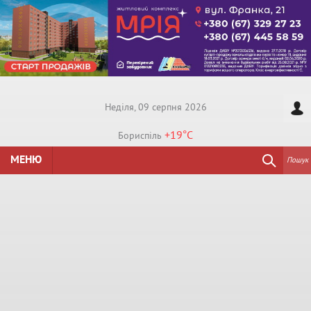
Недiля, 09 серпня 2026
+19°
C
Бориспiль
МЕНЮ
Пошук