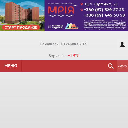
Понедiлок, 10 серпня 2026
+19°
C
Бориспiль
МЕНЮ
Пошук