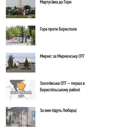
Мартусівка до Гори
Гора проти Борисполя
Мирне: за Мирненську ОТГ
Золочівська ОТГ — перша в
Бориспільському районі
За ким підуть Любарці