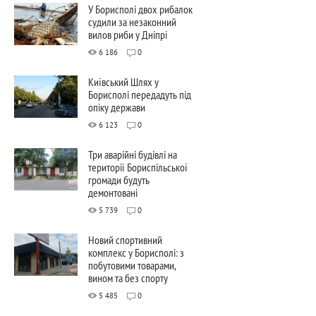
У Борисполі двох рибалок
судили за незаконний
вилов риби у Дніпрі
6 186
0
Київський Шлях у
Борисполі передадуть під
опіку держави
6 123
0
Три аварійні будівлі на
території Бориспільської
громади будуть
демонтовані
5 739
0
Новий спортивний
комплекс у Борисполі: з
побутовими товарами,
вином та без спорту
5 485
0