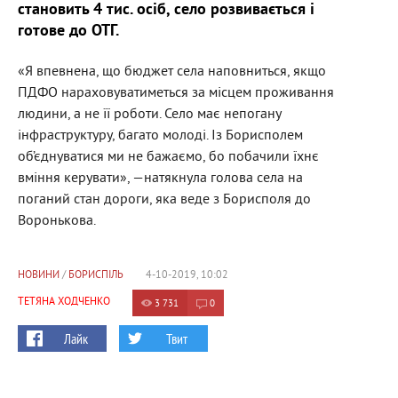
становить 4 тис. осіб, село розвивається і
готове до ОТГ.
«Я впевнена, що бюджет села наповниться, якщо
ПДФО нараховуватиметься за місцем проживання
людини, а не її роботи. Село має непогану
інфраструктуру, багато молоді. Із Борисполем
об’єднуватися ми не бажаємо, бо побачили їхнє
вміння керувати», —натякнула голова села на
поганий стан дороги, яка веде з Борисполя до
Воронькова.
НОВИНИ
/
БОРИСПІЛЬ
4-10-2019, 10:02
ТЕТЯНА ХОДЧЕНКО
3 731
0
Лайк
Твит