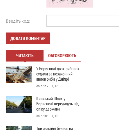
Введіть код:
ДОДАТИ КОМЕНТАР
ЧИТАЮТЬ
ОБГОВОРЮЮТЬ
У Борисполі двох рибалок
судили за незаконний
вилов риби у Дніпрі
6 117
0
Київський Шлях у
Борисполі передадуть під
опіку держави
6 105
0
Три аварійні будівлі на