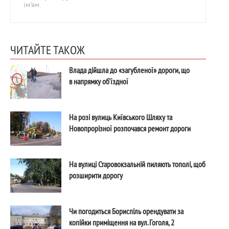
ім'ям.
ЧИТАЙТЕ ТАКОЖ
Влада дійшла до «загубленої» дороги, що
в напрямку об'їздної
На розі вулиць Київського Шляху та
Новопрорізної розпочався ремонт дороги
На вулиці Старовокзальній пиляють тополі, щоб
розширити дорогу
Чи погодиться Бориспіль орендувати за
копійки приміщення на вул. Гоголя, 2