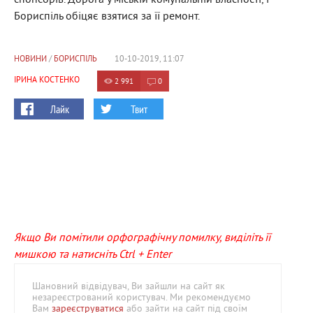
спонсорів. Дорога у міській комунальній власності, і
Бориспіль обіцяє взятися за її ремонт.
НОВИНИ
/
БОРИСПІЛЬ
10-10-2019, 11:07
ІРИНА КОСТЕНКО
2 991
0
Лайк
Твит
Якщо Ви помітили орфографічну помилку, виділіть її
мишкою та натисніть Ctrl + Enter
Шановний відвідувач, Ви зайшли на сайт як
незареєстрований користувач. Ми рекомендуємо
Вам
зареєструватися
або зайти на сайт під своїм