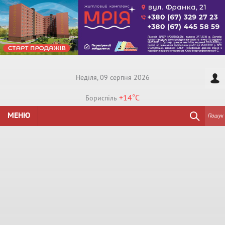
Недiля, 09 серпня 2026
+14°
C
Бориспiль
МЕНЮ
Пошук