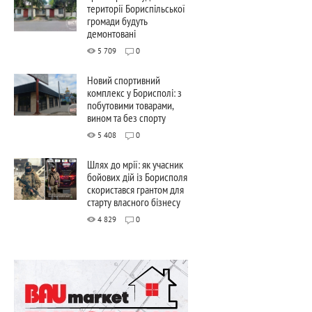
території Бориспільської
громади будуть
демонтовані
5 709
0
Новий спортивний
комплекс у Борисполі: з
побутовими товарами,
вином та без спорту
5 408
0
Шлях до мрії: як учасник
бойових дій із Борисполя
скористався грантом для
старту власного бізнесу
4 829
0