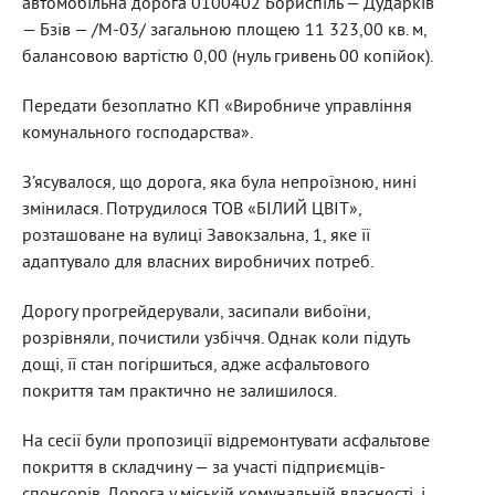
автомобільна дорога 0100402 Бориспіль — Дударків
— Бзів — /М-03/ загальною площею 11 323,00 кв. м,
балансовою вартістю 0,00 (нуль гривень 00 копійок).
Передати безоплатно КП «Виробниче управління
комунального господарства».
З’ясувалося, що дорога, яка була непроїзною, нині
змінилася. Потрудилося ТОВ «БІЛИЙ ЦВІТ»,
розташоване на вулиці Завокзальна, 1, яке її
адаптувало для власних виробничих потреб.
Дорогу прогрейдерували, засипали вибоїни,
розрівняли, почистили узбіччя. Однак коли підуть
дощі, її стан погіршиться, адже асфальтового
покриття там практично не залишилося.
На сесії були пропозиції відремонтувати асфальтове
покриття в складчину — за участі підприємців-