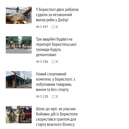
У Борисполі двох рибалок
судили за незаконний
вилов риби у Дніпрі
5 937
0
Три аварійні будівлі на
території Бориспільської
громади будуть
демонтовані
5 536
0
Новий спортивний
комплекс у Борисполі: з
побутовими товарами,
вином та без спорту
5 220
0
Шлях до мрії: як учасник
бойових дій із Борисполя
скористався грантом для
старту власного бізнесу