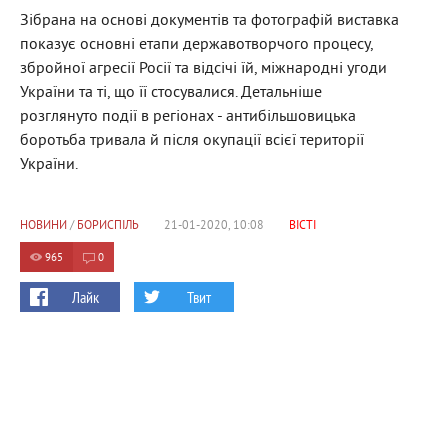
Зібрана на основі документів та фотографій виставка
показує основні етапи державотворчого процесу,
збройної агресії Росії та відсічі їй, міжнародні угоди
України та ті, що її стосувалися. Детальніше
розглянуто події в регіонах - антибільшовицька
боротьба тривала й після окупації всієї території
України.
НОВИНИ
/
БОРИСПІЛЬ
21-01-2020, 10:08
ВІСТІ
965
0
Лайк
Твит