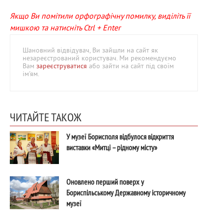
Якщо Ви помітили орфографічну помилку, виділіть її
мишкою та натисніть Ctrl + Enter
Шановний відвідувач, Ви зайшли на сайт як
незареєстрований користувач. Ми рекомендуємо
Вам
зареєструватися
або зайти на сайт під своїм
ім'ям.
ЧИТАЙТЕ ТАКОЖ
У музеї Борисполя відбулося відкриття
виставки «Митці – рідному місту»
Оновлено перший поверх у
Бориспільському Державному історичному
музеї