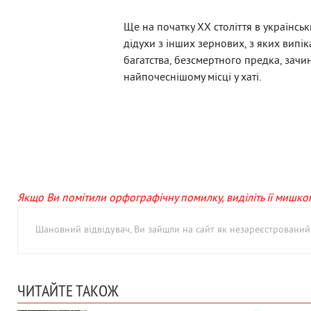
Ще на початку ХХ століття в українськ
дідухи з інших зернових, з яких випі
багатства, безсмертного предка, зачи
найпочеснішому місці у хаті.
Якщо Ви помітили орфографічну помилку, виділіть її мишкою 
Шановний відвідувач, Ви зайшли на сайт як незареєстровани
ЧИТАЙТЕ ТАКОЖ