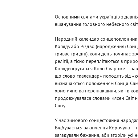
Основними святами українців з давніх-
вшанування головного небесного світи
Народний календар сонцепоклонників
Коляду або Різдво (народження) Сонця
триває три дні), коли день починає зр
релігії, а тісно переплітаються з при
Коляди крутиться Коло Свароже — завер
що слово «календар» походить від «ко
визначаються положенням Сонця. Саме
християнства переінакшили, як і віков
продовжувалася словами «ясен Світ 
Світу.
У час зимового сонцестояння народжу
Відбувається закінчення Корочуна — н
загадували бажання, аби згоріли усі н