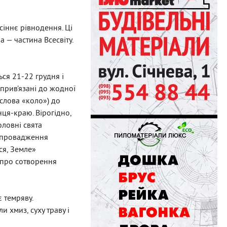
сіннє рівнодення. Ці
 — частина Всесвіту.
ся 21-22 грудня і
 прив’язані до жодної
 слова «коло») до
нця-краю. Вірогідно,
оловні свята
запровадження
ся, Земле»
 про сотворення
 темряву.
 хмиз, суху траву і