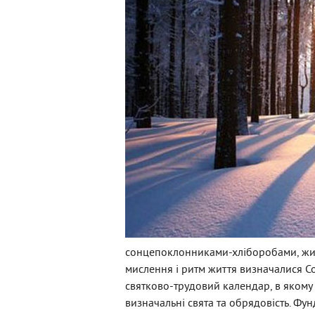
сонцепоклонниками-хліборобами, жили 
мислення і ритм життя визначалися 
святково-трудовий календар, в якому б
визначальні свята та обрядовість. Фу