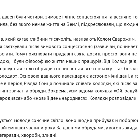
давен були чотири: зимове і літнє сонцестояння та весняне і о
ла, без якого немає життя на Землі, підкреслювали, що людина
, який сягає глибини тисячоліть, називають Колом Сварожим.
 святкували після зимового сонцестояння (зазвичай, починаєть
остати. Тому пояснювати прадавні свята досить просто, вони не
родою, і були філософією життя наших пращурів. Від Коляди (від
шується коло обрядів і починається все спочатку. І так без кі
лодар». Основою давнього календаря є астрономічні дані, а г
 в період Різдва Сонця починали співати колядки, які після 
ічні звичаї та обряди. Зокрема, усім відома колядка «Ой, радуй
народився» або «новий день народився». Колядки розповідали
ється молоде сонячне світло, воно щодня прибуває й поборює
айтемнішої частини року. За давніми обрядами, у вогонь вкидали
егаразди, хвороби, злидні.