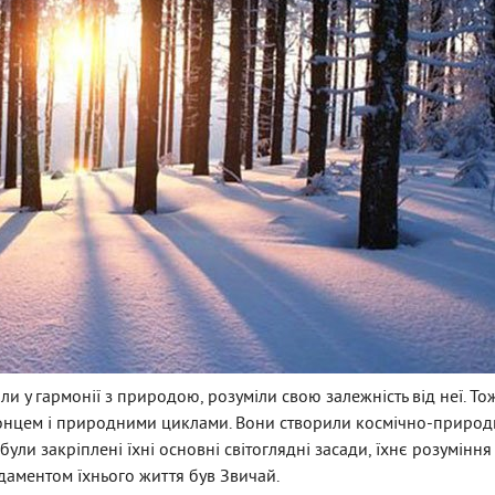
у гармонії з природою, розуміли свою залежність від неї. Тож
Сонцем і природними циклами. Вони створили космічно-природ
ули закріплені їхні основні світоглядні засади, їхнє розуміння 
ндаментом їхнього життя був Звичай.