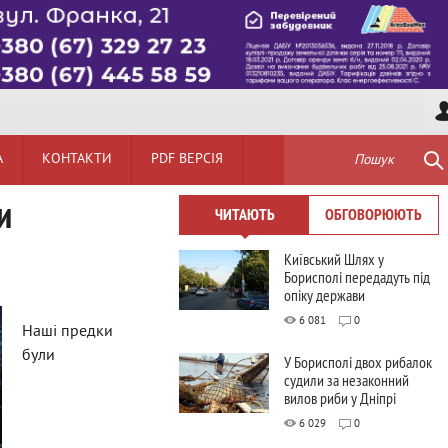
А
КОНТАКТИ
PDF ВЕРСІЯ
Пошук
и
ЧИТАЮТЬ
ОБГОВОРЮЮТЬ
Київський Шлях у
Борисполі передадуть під
опіку держави
6 081
0
Наші предки
були
У Борисполі двох рибалок
судили за незаконний
вилов риби у Дніпрі
6 029
0