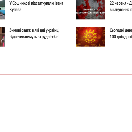
У Сошникові відсвяткували Івана
22 червня - Д
Купала
вшанування п
Зимові свята: в які дні українці
Сьогодні день
відпочиватимуть в грудні-січні
100 днів до к