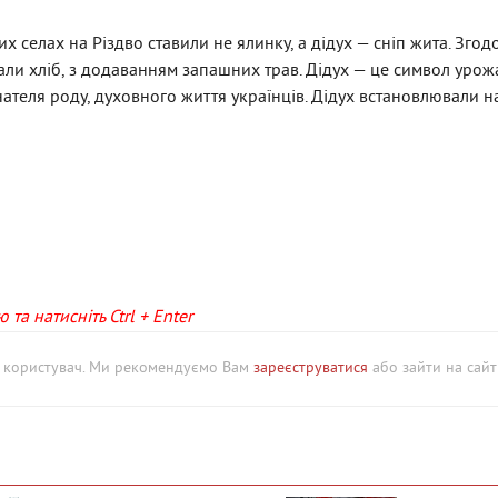
их селах на Різдво ставили не ялинку, а дідух — сніп жита. Зго
кали хліб, з додаванням запашних трав. Дідух — це символ урож
нателя роду, духовного життя українців. Дідух встановлювали н
та натисніть Ctrl + Enter
й користувач. Ми рекомендуємо Вам
зареєструватися
або зайти на сайт 