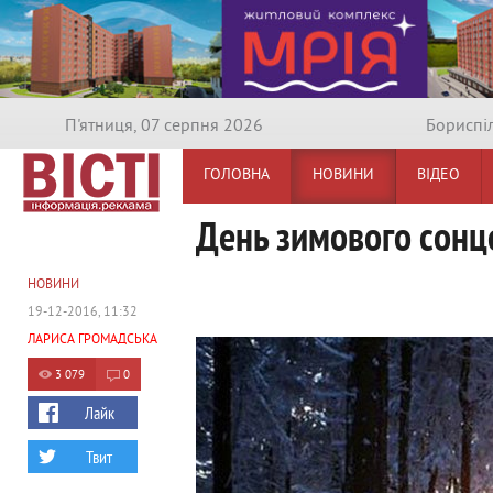
П'ятниця, 07 серпня 2026
Бориспi
ГОЛОВНА
НОВИНИ
ВІДЕО
День зимового сонце
НОВИНИ
19-12-2016, 11:32
ЛАРИСА ГРОМАДСЬКА
3 079
0
Лайк
Твит