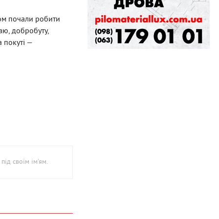
дом почали робити
аю, добробуту,
а покуті —
під своїм ім'ям.