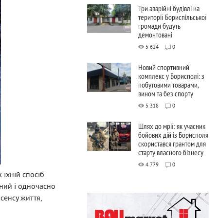
Три аварійні будівлі на
території Бориспільської
громади будуть
демонтовані
5 624
0
Новий спортивний
комплекс у Борисполі: з
побутовими товарами,
вином та без спорту
5 318
0
Шлях до мрії: як учасник
бойових дій із Борисполя
скористався грантом для
старту власного бізнесу
4 779
0
 їхній спосіб
ний і одночасно
сенсу життя,