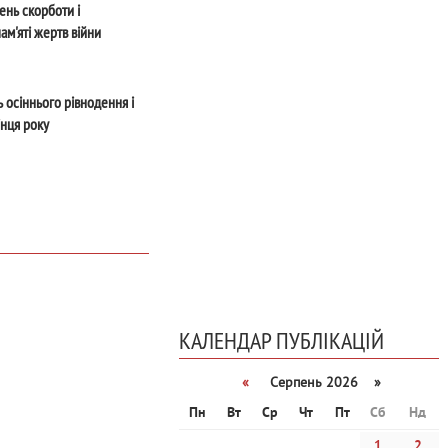
ень скорботи і
ам'яті жертв війни
 осіннього рівнодення і
інця року
КАЛЕНДАР ПУБЛІКАЦІЙ
«
Серпень 2026 »
Пн
Вт
Ср
Чт
Пт
Сб
Нд
1
2