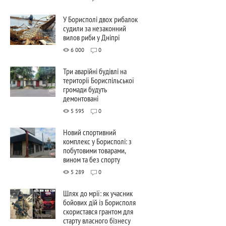
У Борисполі двох рибалок
судили за незаконний
вилов риби у Дніпрі
6 000
0
Три аварійні будівлі на
території Бориспільської
громади будуть
демонтовані
5 595
0
Новий спортивний
комплекс у Борисполі: з
побутовими товарами,
вином та без спорту
5 289
0
Шлях до мрії: як учасник
бойових дій із Борисполя
скористався грантом для
старту власного бізнесу