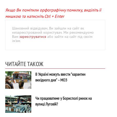
Якщо Ви помітили орфографічну помилку, виділіть її
мишкою та натисніть Ctrl + Enter
Шановний відвідувач, Ви зайшли на сайт як
незареєстрований користувач. Ми рекомендуємо
Вам
зареєструватися
або зайти на сайт під своїм
ім'ям.
ЧИТАЙТЕ ТАКОЖ
В Україні можуть ввести "карантин
вихідного дня" – МОЗ
Чи працюватиме у Борисполі ринок на
вулиці Луговій?