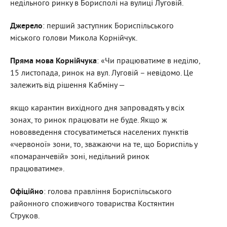
недільного ринку в Борисполі на вулиці Луговій.
Джерело
: перший заступник Бориспільського
міського голови Микола Корнійчук.
Пряма мова Корнійчука
: «Чи працюватиме в неділю,
15 листопада, ринок на вул. Луговій – невідомо. Це
залежить від рішення Кабміну —
якщо карантин вихідного дня запровадять у всіх
зонах, то ринок працювати не буде. Якщо ж
нововведення стосуватиметься населених пунктів
«червоної» зони, то, зважаючи на те, що Бориспіль у
«помаранчевій» зоні, недільний ринок
працюватиме».
Офіційно
: голова правління Бориспільського
районного споживчого товариства Костянтин
Струков.