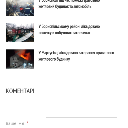
житловий будинок та автомобіль
У Бориспільському районі ліквідовано
пожежу в побутових вагончиках
У Мартусівці ліквідовано загорання приватного
житлового будинку
КОМЕНТАРІ
Ваше ім'я:
*