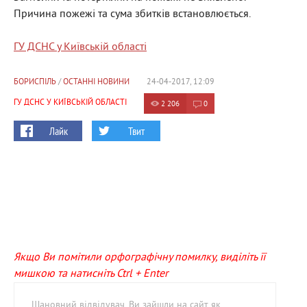
Причина пожежі та сума збитків встановлюється.
ГУ ДСНС у Київській області
БОРИСПІЛЬ
/
ОСТАННІ НОВИНИ
24-04-2017, 12:09
ГУ ДСНС У КИЇВСЬКІЙ ОБЛАСТІ
2 206
0
Лайк
Твит
Якщо Ви помітили орфографічну помилку, виділіть її
мишкою та натисніть Ctrl + Enter
Шановний відвідувач, Ви зайшли на сайт як