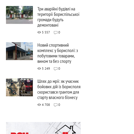
Три аварійні будівлі на
території Бориспільської
громади будуть
демонтовані
5 557
0
Новий спортивний
комплекс у Борисполі: з
побутовими товарами,
вином та без спорту
5 249
0
Шлях до мрії: як учасник
бойових дій із Борисполя
скористався грантом для
старту власного бізнесу
4 708
0