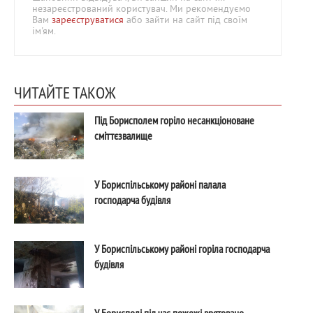
незареєстрований користувач. Ми рекомендуємо
Вам
зареєструватися
або зайти на сайт під своїм
ім'ям.
ЧИТАЙТЕ ТАКОЖ
Під Борисполем горіло несанкціоноване
сміттєзвалище
У Бориспільському районі палала
господарча будівля
У Бориспільському районі горіла господарча
будівля
У Борисполі під час пожежі врятовано