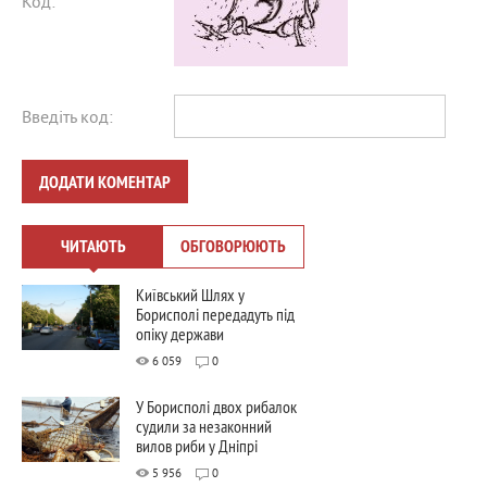
Код:
Введіть код:
ДОДАТИ КОМЕНТАР
ЧИТАЮТЬ
ОБГОВОРЮЮТЬ
Київський Шлях у
Борисполі передадуть під
опіку держави
6 059
0
У Борисполі двох рибалок
судили за незаконний
вилов риби у Дніпрі
5 956
0