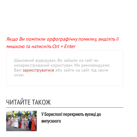
Якщо Ви помітили орфографічну помилку, виділіть її
мишкою та натисніть Ctrl + Enter
Шановний відвідувач, Ви зайшли на сайт як
незареєстрований користувач. Ми рекомендуємо
Вам
зареєструватися
або зайти на сайт під своїм
ім'ям.
ЧИТАЙТЕ ТАКОЖ
У Борисполі перекриють вулиці до
випускного