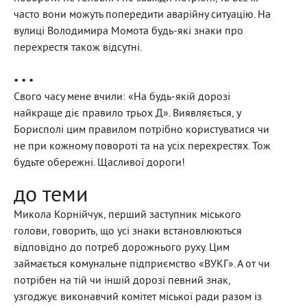
часто вони можуть попередити аварійну ситуацію. На
вулиці Володимира Момота будь-які знаки про
перехрестя також відсутні.
• • •
Свого часу мене вчили: «На будь-якій дорозі
найкраще діє правило трьох Д». Виявляється, у
Борисполі цим правилом потрібно користуватися чи
не при кожному повороті та на усіх перехрестях. Тож
будьте обережні. Щасливої дороги!
до теми
Микола Корнійчук, перший заступник міського
голови, говорить, що усі знаки встановлюються
відповідно до потреб дорожнього руху. Цим
займається комунальне підприємство «ВУКГ». А от чи
потрібен на тій чи іншій дорозі певний знак,
узгоджує виконавчий комітет міської ради разом із