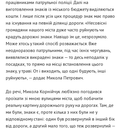
працівниками патрульної поліції. Далі на
виготовлення знаків із міського бюджету виділяються
кошти. І лише після усіх цих процедур знак має право
на існування на певній ділянці дороги. «Несовісні
громадяни нашого міста дуже часто руйнують чи
крадуть дорожні знаки. Навіщо їм це, незрозуміло.
Може хтось у такий спосіб розважається. Вже
неодноразово патрульними, під час їхніх чергувань,
виявлялися викрадені знаки — то десь неподалік у
посадках, то прямо на місці встановлення цього
знаку, у траві. От і виходить, що одні будують, інші
руйнують», — додає Микола Петрович.
До речі, Микола Корнійчук люб’язно погодився
проїхати зі мною вулицями міста, щоб побачити
реальну картину дорожнього руху на дорогах. Там, де
ми були, знаки є, проте кілька з них були не у
відповідному стані: один був розвернутий в інший бік
від дороги, а другий мало того, що теж розвернутий —