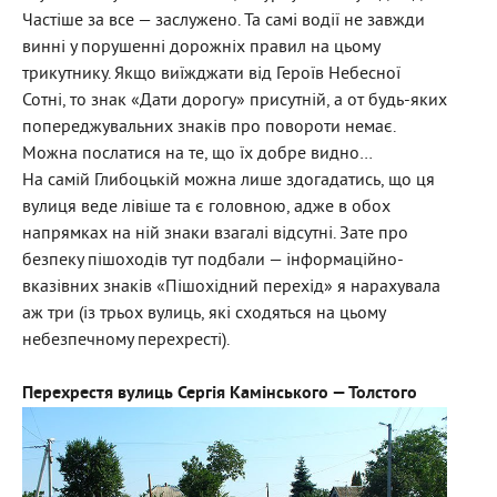
Частіше за все — заслужено. Та самі водії не завжди
винні у порушенні дорожніх правил на цьому
трикутнику. Якщо виїжджати від Героїв Небесної
Сотні, то знак «Дати дорогу» присутній, а от будь-яких
попереджувальних знаків про повороти немає.
Можна послатися на те, що їх добре видно…
На самій Глибоцькій можна лише здогадатись, що ця
вулиця веде лівіше та є головною, адже в обох
напрямках на ній знаки взагалі відсутні. Зате про
безпеку пішоходів тут подбали — інформаційно-
вказівних знаків «Пішохідний перехід» я нарахувала
аж три (із трьох вулиць, які сходяться на цьому
небезпечному перехресті).
Перехрестя вулиць Сергія Камінського — Толстого