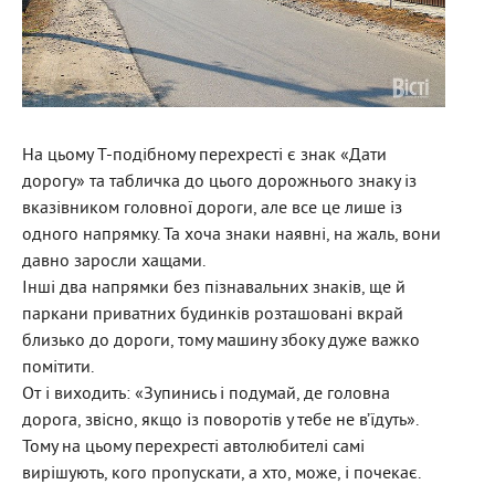
На цьому Т-подібному перехресті є знак «Дати
дорогу» та табличка до цього дорожнього знаку із
вказівником головної дороги, але все це лише із
одного напрямку. Та хоча знаки наявні, на жаль, вони
давно заросли хащами.
Інші два напрямки без пізнавальних знаків, ще й
паркани приватних будинків розташовані вкрай
близько до дороги, тому машину збоку дуже важко
помітити.
От і виходить: «Зупинись і подумай, де головна
дорога, звісно, якщо із поворотів у тебе не в’їдуть».
Тому на цьому перехресті автолюбителі самі
вирішують, кого пропускати, а хто, може, і почекає.