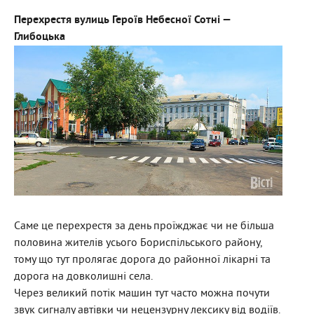
Перехрестя вулиць Героїв Небесної Сотні —
Глибоцька
Саме це перехрестя за день проїжджає чи не більша
половина жителів усього Бориспільського району,
тому що тут пролягає дорога до районної лікарні та
дорога на довколишні села.
Через великий потік машин тут часто можна почути
звук сигналу автівки чи нецензурну лексику від водіїв.