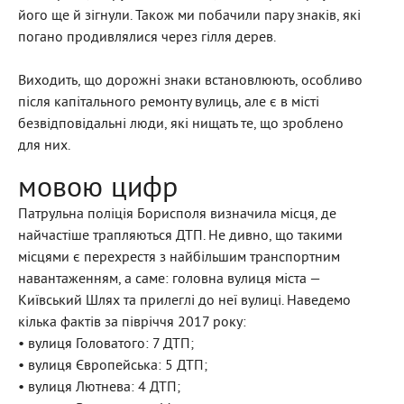
його ще й зігнули. Також ми побачили пару знаків, які
погано продивлялися через гілля дерев.
Виходить, що дорожні знаки встановлюють, особливо
після капітального ремонту вулиць, але є в місті
безвідповідальні люди, які нищать те, що зроблено
для них.
мовою цифр
Патрульна поліція Борисполя визначила місця, де
найчастіше трапляються ДТП. Не дивно, що такими
місцями є перехрестя з найбільшим транспортним
навантаженням, а саме: головна вулиця міста —
Київський Шлях та прилеглі до неї вулиці. Наведемо
кілька фактів за півріччя 2017 року:
• вулиця Головатого: 7 ДТП;
• вулиця Європейська: 5 ДТП;
• вулиця Лютнева: 4 ДТП;