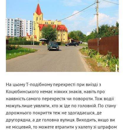
На цьому Т-подібному перехресті при виїзді з
Коцюбинського немає ніяких знаків, навіть про
наявність самого перехрестя чи повороти. Тож водії
можуть лише уявляти, хто ж їде по головній. По стану
дорожнього покриття теж не здогадаєшся, де
другорядна, а де головна вулиця. Виходить, якщо ви
не місцевий, то можете втрапити у халепу зі штрафом