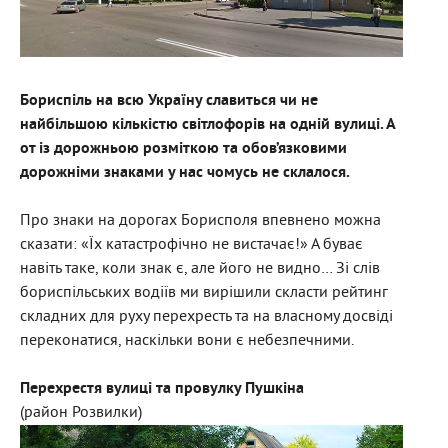
Бориспіль на всю Україну славиться чи не
найбільшою кількістю світлофорів на одній вулиці. А
от із дорожньою розміткою та обов’язковими
дорожніми знаками у нас чомусь не склалося.
Про знаки на дорогах Борисполя впевнено можна
сказати: «Їх катастрофічно не вистачає!» А буває
навіть таке, коли знак є, але його не видно… Зі слів
бориспільських водіїв ми вирішили скласти рейтинг
складних для руху перехресть та на власному досвіді
переконатися, наскільки вони є небезпечними.
Перехрестя вулиці та провулку Пушкіна
(район Розвилки)