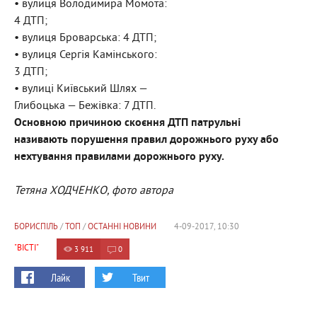
• вулиця Володимира Момота:
4 ДТП;
• вулиця Броварська: 4 ДТП;
• вулиця Сергія Камінського:
3 ДТП;
• вулиці Київський Шлях —
Глибоцька — Бежівка: 7 ДТП.
Основною причиною скоєння ДТП патрульні
називають порушення правил дорожнього руху або
нехтування правилами дорожнього руху.
Тетяна ХОДЧЕНКО, фото автора
БОРИСПІЛЬ
/
ТОП
/
ОСТАННІ НОВИНИ
4-09-2017, 10:30
"ВІСТІ"
3 911
0
Лайк
Твит