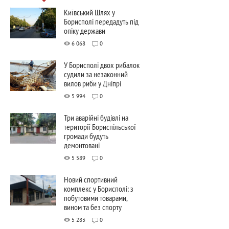
Київський Шлях у
Борисполі передадуть під
опіку держави
6 068
0
У Борисполі двох рибалок
судили за незаконний
вилов риби у Дніпрі
5 994
0
Три аварійні будівлі на
території Бориспільської
громади будуть
демонтовані
5 589
0
Новий спортивний
комплекс у Борисполі: з
побутовими товарами,
вином та без спорту
5 283
0