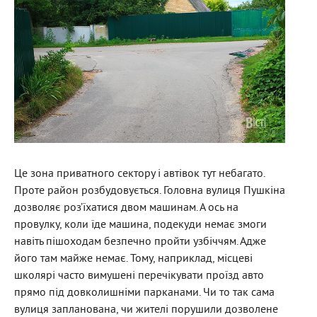
Це зона приватного сектору і автівок тут небагато.
Проте район розбудовується. Головна вулиця Пушкіна
дозволяє роз’їхатися двом машинам. А ось на
провулку, коли їде машина, подекуди немає змоги
навіть пішоходам безпечно пройти узбіччям. Адже
його там майже немає. Тому, наприклад, місцеві
школярі часто вимушені перечікувати проїзд авто
прямо під довколишніми парканами. Чи то так сама
вулиця запланована, чи жителі порушили дозволене