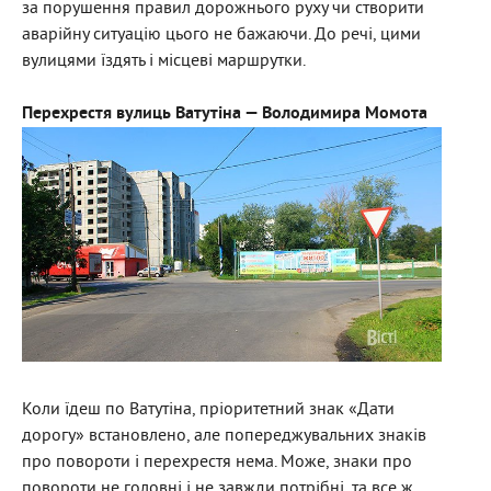
за порушення правил дорожнього руху чи створити
аварійну ситуацію цього не бажаючи. До речі, цими
вулицями їздять і місцеві маршрутки.
Перехрестя вулиць Ватутіна — Володимира Момота
Коли їдеш по Ватутіна, пріоритетний знак «Дати
дорогу» встановлено, але попереджувальних знаків
про повороти і перехрестя нема. Може, знаки про
повороти не головні і не завжди потрібні, та все ж