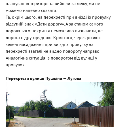
планування території та вийшли за межу, ми не
можемо напевно сказати.
Та, окрім цього, на перехресті при виїзді із провулку
відсутній знак «Дати дорогу». А за станом самого
дорожнього покриття неможливо визначити, де
дорога є другорядною. Крім того, через розлогі
зелені насадження при виїзді з провулку на
перехресті взагалі не видно повороту направо.
Аналогічна ситуація із поворотом від вулиці у
провулок.
Перехрестя вулиць Пушкіна — Лугова