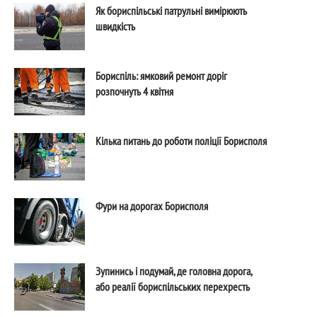
Як бориспільські патрульні вимірюють
швидкість
Бориспіль: ямковий ремонт доріг
розпочнуть 4 квітня
Кілька питань до роботи поліції Борисполя
Фури на дорогах Борисполя
Зупинись і подумай, де головна дорога,
або реалії бориспільських перехресть