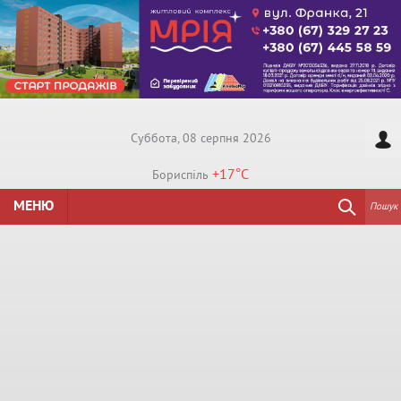
Суббота, 08 серпня 2026
+17°
C
Бориспiль
МЕНЮ
Пошук