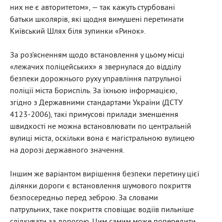
них не є авторитетом», — так кажуть стурбовані
батьки школярів, які щодня вимушені перетинати
Київський Шлях біля зупинки «Ринок».
За роз’ясненням щодо встановлення у цьому місці
«лежачих поліцейських» я звернулася до відділу
безпеки дорожнього руху управління патрульної
поліції міста Бориспіль. За їхньою інформацією,
згідно з Державними стандартами України (ДСТУ
4123-2006), такі примусові прилади зменшення
швидкості не можна встановлювати по центральній
вулиці міста, оскільки вона є магістральною вулицею
на дорозі державного значення.
Іншим же варіантом вирішення безпеки перетину цієї
ділянки дороги є встановлення шумового покриття
безпосередньо перед зеброю. За словами
патрульних, таке покриття сповіщає водіїв пильніше
слідкувати за дорогою. Цим самим може попередити