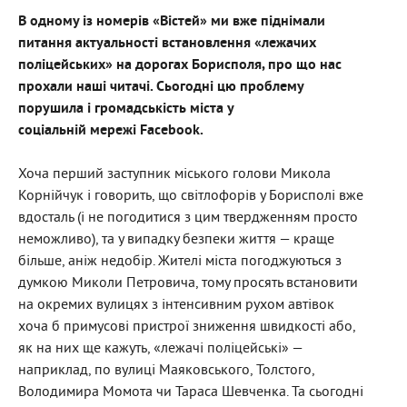
В одному із номерів «Вістей» ми вже піднімали
питання актуальності встановлення «лежачих
поліцейських» на дорогах Борисполя, про що нас
прохали наші читачі. Сьогодні цю проблему
порушила і громадськість міста у
соціальній мережі Facebook.
Хоча перший заступник міського голови Микола
Корнійчук і говорить, що світлофорів у Борисполі вже
вдосталь (і не погодитися з цим твердженням просто
неможливо), та у випадку безпеки життя — краще
більше, аніж недобір. Жителі міста погоджуються з
думкою Миколи Петровича, тому просять встановити
на окремих вулицях з інтенсивним рухом автівок
хоча б примусові пристрої зниження швидкості або,
як на них ще кажуть, «лежачі поліцейські» —
наприклад, по вулиці Маяковського, Толстого,
Володимира Момота чи Тараса Шевченка. Та сьогодні