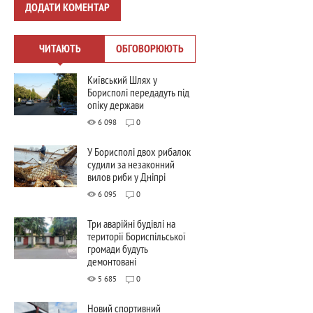
ДОДАТИ КОМЕНТАР
ЧИТАЮТЬ
ОБГОВОРЮЮТЬ
Київський Шлях у
Борисполі передадуть під
опіку держави
6 098
0
У Борисполі двох рибалок
судили за незаконний
вилов риби у Дніпрі
6 095
0
Три аварійні будівлі на
території Бориспільської
громади будуть
демонтовані
5 685
0
Новий спортивний