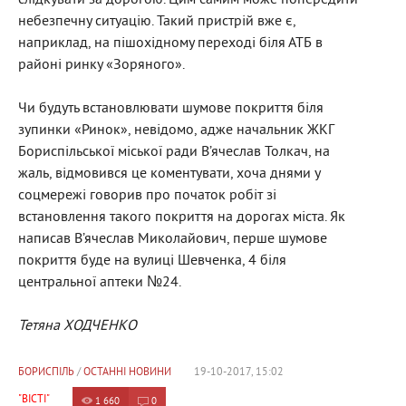
небезпечну ситуацію. Такий пристрій вже є,
наприклад, на пішохідному переході біля АТБ в
районі ринку «Зоряного».
Чи будуть встановлювати шумове покриття біля
зупинки «Ринок», невідомо, адже начальник ЖКГ
Бориспільської міської ради В’ячеслав Толкач, на
жаль, відмовився це коментувати, хоча днями у
соцмережі говорив про початок робіт зі
встановлення такого покриття на дорогах міста. Як
написав В’ячеслав Миколайович, перше шумове
покриття буде на вулиці Шевченка, 4 біля
центральної аптеки №24.
Тетяна ХОДЧЕНКО
БОРИСПІЛЬ
/
ОСТАННІ НОВИНИ
19-10-2017, 15:02
"ВІСТІ"
1 660
0