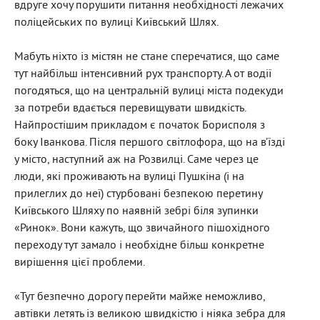
вдруге хочу порушити питання необхідності лежачих
поліцейських по вулиці Київський Шлях.
Мабуть ніхто із містян не стане сперечатися, що саме
тут найбільш інтенсивний рух транспорту. А от водії
погодяться, що на центральній вулиці міста подекуди
за потреби вдається перевищувати швидкість.
Найпростішим прикладом є початок Борисполя з
боку Іванкова. Після першого світлофора, що на в’їзді
у місто, наступний аж на Розвилці. Саме через це
люди, які проживають на вулиці Пушкіна (і на
прилеглих до неї) стурбовані безпекою перетину
Київського Шляху по наявній зебрі біля зупинки
«Ринок». Вони кажуть, що звичайного пішохідного
переходу тут замало і необхідне більш конкретне
вирішення цієї проблеми.
«Тут безпечно дорогу перейти майже неможливо,
автівки летять із великою швидкістю і ніяка зебра для