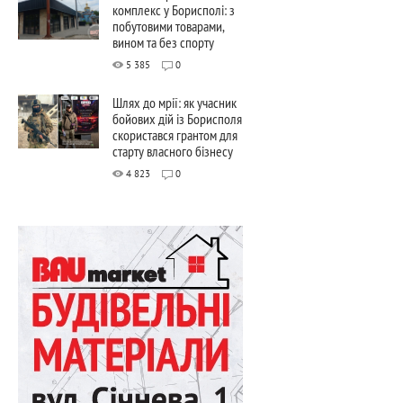
комплекс у Борисполі: з
побутовими товарами,
вином та без спорту
5 385
0
Шлях до мрії: як учасник
бойових дій із Борисполя
скористався грантом для
старту власного бізнесу
4 823
0