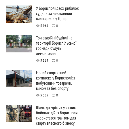
У Борисполі двох рибалок
судили за незаконний
вилов риби у Дніпрі
5 968
0
Три аварійні будівлі на
території Бориспільської
громади будуть
демонтовані
5 563
0
Новий спортивний
комплекс у Борисполі: з
побутовими товарами,
вином та без спорту
5 255
0
Шлях до мрії: як учасник
бойових дій із Борисполя
скористався грантом для
старту власного бізнесу