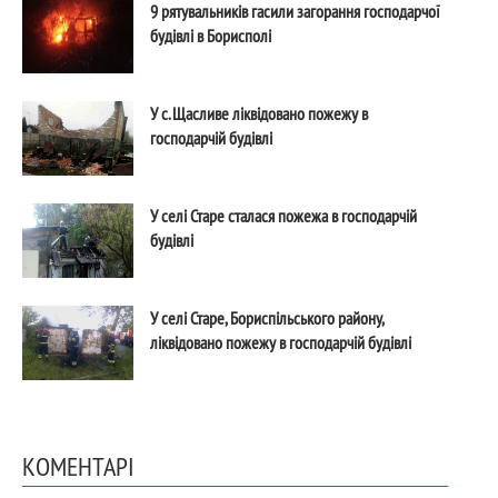
9 рятувальників гасили загорання господарчої
будівлі в Борисполі
У с. Щасливе ліквідовано пожежу в
господарчій будівлі
У селі Старе сталася пожежа в господарчій
будівлі
У селі Старе, Бориспільського району,
ліквідовано пожежу в господарчій будівлі
КОМЕНТАРІ