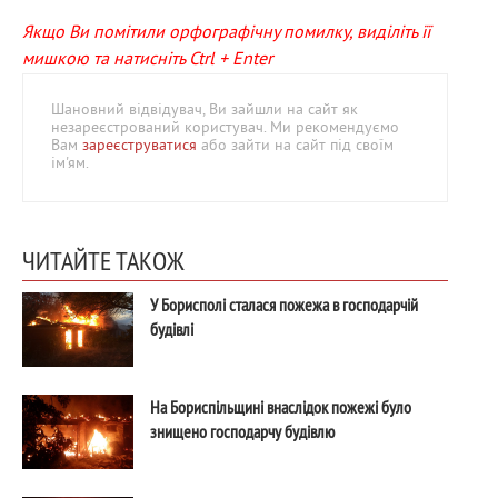
Якщо Ви помітили орфографічну помилку, виділіть її
мишкою та натисніть Ctrl + Enter
Шановний відвідувач, Ви зайшли на сайт як
незареєстрований користувач. Ми рекомендуємо
Вам
зареєструватися
або зайти на сайт під своїм
ім'ям.
ЧИТАЙТЕ ТАКОЖ
У Борисполі сталася пожежа в господарчій
будівлі
На Бориспільщині внаслідок пожежі було
знищено господарчу будівлю