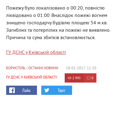
Пожежу було локалізовано о 00:20, повністю
ліквідовано о 01:00. Внаслідок пожежі вогнем
знищено господарчу будівлю площею 54 м.кв.
Загиблих та потерпілих на пожежі не виявлено.
Причина та сума збитків встановлюється.
ГУ ДСНС у Київській області
БОРИСПІЛЬ
/
ОСТАННІ НОВИНИ
18-01-2017, 11:10
ГУ ДСНС У КИЇВСЬКІЙ ОБЛАСТІ
2 995
0
Лайк
Твит