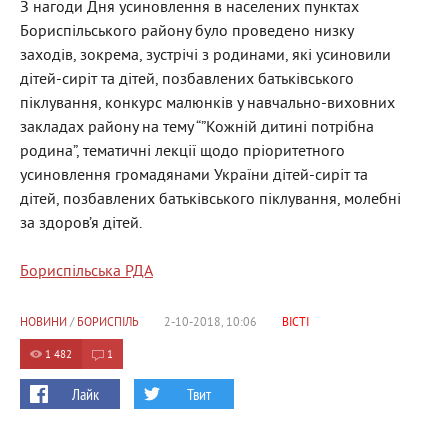
З нагоди Дня усиновлення в населених пунктах
Бориспільського району було проведено низку
заходів, зокрема, зустрічі з родинами, які усиновили
дітей-сиріт та дітей, позбавлених батьківського
піклування, конкурс малюнків у навчально-виховних
закладах району на тему “”Кожній дитині потрібна
родина”, тематичні лекції щодо пріоритетного
усиновлення громадянами України дітей-сиріт та
дітей, позбавлених батьківського піклування, молебні
за здоров’я дітей.
Бориспільська РДА
НОВИНИ
/
БОРИСПІЛЬ
2-10-2018, 10:06
ВІСТІ
1 482
1
Лайк
Твит