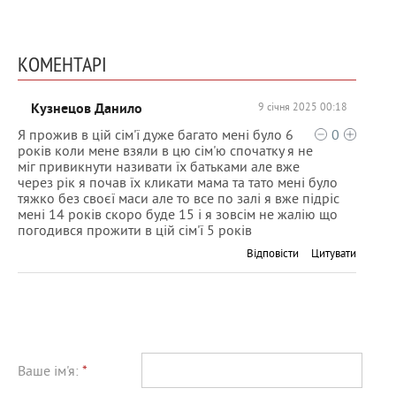
КОМЕНТАРІ
Кузнецов Данило
9 січня 2025 00:18
Я прожив в цій сім'ї дуже багато мені було 6
0
років коли мене взяли в цю сім'ю спочатку я не
міг привикнути називати їх батьками але вже
через рік я почав їх кликати мама та тато мені було
тяжко без своєї маси але то все по залі я вже підріс
мені 14 років скоро буде 15 і я зовсім не жалію що
погодився прожити в цій сім'ї 5 років
Відповісти
Цитувати
Ваше ім'я:
*