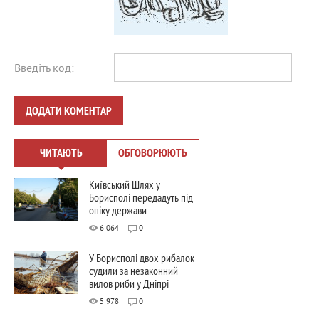
Введіть код:
ДОДАТИ КОМЕНТАР
ЧИТАЮТЬ
ОБГОВОРЮЮТЬ
Київський Шлях у
Борисполі передадуть під
опіку держави
6 064
0
У Борисполі двох рибалок
судили за незаконний
вилов риби у Дніпрі
5 978
0