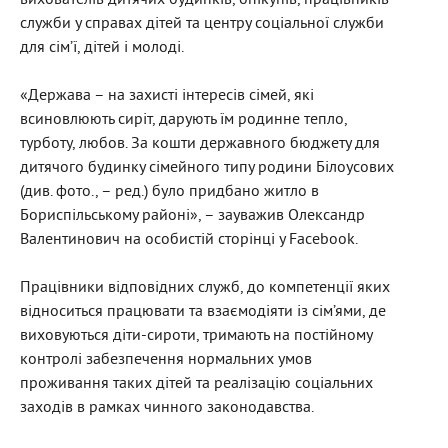
вихователів дитячих будинків, опікунів, працівників
служби у справах дітей та центру соціальної служби
для сім’ї, дітей і молоді.
«Держава – на захисті інтересів сімей, які
всиновлюють сиріт, дарують їм родинне тепло,
турботу, любов. За кошти державного бюджету для
дитячого будинку сімейного типу родини Білоусових
(див. фото., – ред.) було придбано житло в
Бориспільському районі», – зауважив Олександр
Валентинович на особистій сторінці у Facebook.
Працівники відповідних служб, до компетенції яких
відноситься працювати та взаємодіяти із сім’ями, де
виховуються діти-сироти, тримають на постійному
контролі забезпечення нормальних умов
проживання таких дітей та реалізацію соціальних
заходів в рамках чинного законодавства.