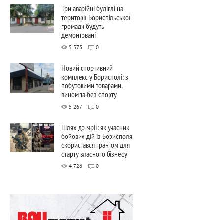
Три аварійні будівлі на
території Бориспільської
громади будуть
демонтовані
5 573
0
Новий спортивний
комплекс у Борисполі: з
побутовими товарами,
вином та без спорту
5 267
0
Шлях до мрії: як учасник
бойових дій із Борисполя
скористався грантом для
старту власного бізнесу
4 726
0