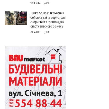
5 361
0
Шлях до мрії: як учасник
бойових дій із Борисполя
скористався грантом для
старту власного бізнесу
4 817
0