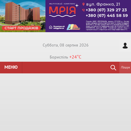
Суббота, 08 серпня 2026
+24°
C
Бориспiль
МЕНЮ
Пошук