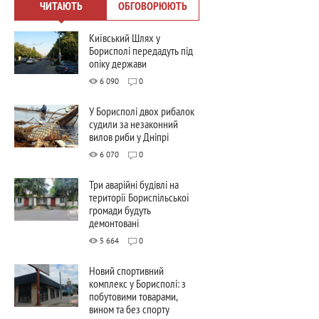
ЧИТАЮТЬ
ОБГОВОРЮЮТЬ
Київський Шлях у
Борисполі передадуть під
опіку держави
6 090
0
У Борисполі двох рибалок
судили за незаконний
вилов риби у Дніпрі
6 070
0
Три аварійні будівлі на
території Бориспільської
громади будуть
демонтовані
5 664
0
Новий спортивний
комплекс у Борисполі: з
побутовими товарами,
вином та без спорту