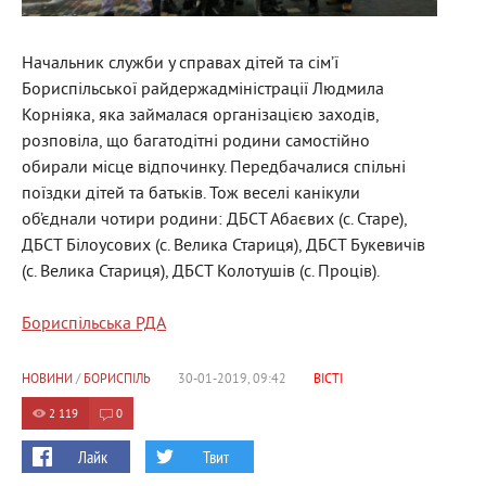
Начальник служби у справах дітей та сім’ї
Бориспільської райдержадміністрації Людмила
Корніяка, яка займалася організацією заходів,
розповіла, що багатодітні родини самостійно
обирали місце відпочинку. Передбачалися спільні
поїздки дітей та батьків. Тож веселі канікули
об’єднали чотири родини: ДБСТ Абаєвих (с. Старе),
ДБСТ Білоусових (с. Велика Стариця), ДБСТ Букевичів
(с. Велика Стариця), ДБСТ Колотушів (с. Проців).
Бориспільська РДА
НОВИНИ
/
БОРИСПІЛЬ
30-01-2019, 09:42
ВІСТІ
2 119
0
Лайк
Твит