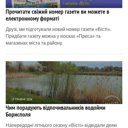
15 ТРАВНЯ 2026
Прочитати свіжий номер газети ви можете в
2 041
0
електронному форматі
Друзі, ми підготували новий номер газети «Вісті».
Придбати газету можна у кіосках «Преса» та
магазинах міста та району.
15 ТРАВНЯ 2026
Чим порадують відпочивальників водойми
7 218
0
Борисполя
Напередодні літнього сезону «Вісті» відвідали деякі