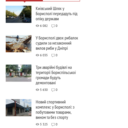
Київський Шлях у
Борисполі передадуть під
опіку держави
6 082
0
У Борисполі двох рибалок
судили за незаконний
вилов риби у Дніпрі
6 035
0
Три аварійні будівлі на
території Бориспільської
громади будуть
демонтовані
5 630
0
Новий спортивний
комплекс у Борисполі: з
побутовими товарами,
вином та без спорту
5 325
0