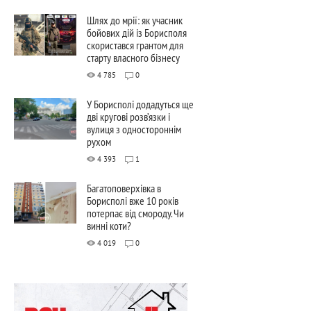
Шлях до мрії: як учасник
бойових дій із Борисполя
скористався грантом для
старту власного бізнесу
4 785
0
У Борисполі додадуться ще
дві кругові розв’язки і
вулиця з одностороннім
рухом
4 393
1
Багатоповерхівка в
Борисполі вже 10 років
потерпає від смороду. Чи
винні коти?
4 019
0