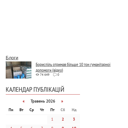
Блоги
Бориспіль отримав більше 10 тон гуманітарної
допомоги (відео)
74 649
0
КАЛЕНДАР ПУБЛІКАЦІЙ
«
Травень 2026
»
Пн
Вт
Ср
Чт
Пт
Сб
Нд
1
2
3