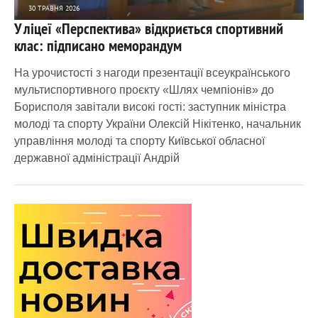
30 ТРАВНЯ 2026
У ліцеї «Перспектива» відкриється спортивний
2 970
1
клас: підписано меморандум
На урочистості з нагоди презентації всеукраїнського
мультиспортивного проєкту «Шлях чемпіонів» до
Борисполя завітали високі гості: заступник міністра
молоді та спорту України Олексій Нікітенко, начальник
управління молоді та спорту Київської обласної
державної адміністрації Андрій