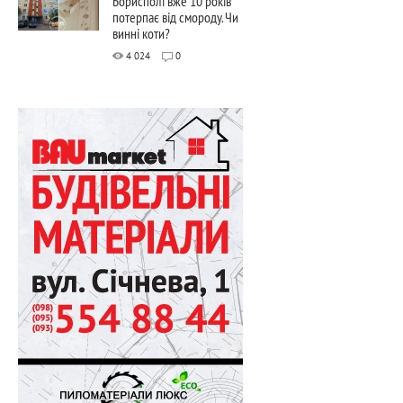
Борисполі вже 10 років
потерпає від смороду. Чи
винні коти?
4 024
0