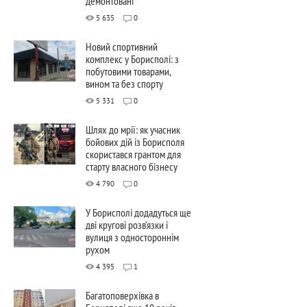
демонтовані
5 635
0
Новий спортивний
комплекс у Борисполі: з
побутовими товарами,
вином та без спорту
5 331
0
Шлях до мрії: як учасник
бойових дій із Борисполя
скористався грантом для
старту власного бізнесу
4 790
0
У Борисполі додадуться ще
дві кругові розв’язки і
вулиця з одностороннім
рухом
4 395
1
Багатоповерхівка в