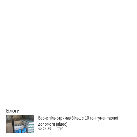
Блоги
Бориспіль отримав більше 10 тон гуманітарної
допомоги (відео)
74 651
0