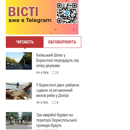
ЧИТАЮТЬ
ОБГОВОРЮЮТЬ
Київський Шлях у
Борисполі передадуть під
опіку держави
6 084
0
У Борисполі двох рибалок
судили за незаконний
вилов риби у Дніпрі
6 041
0
Три аварійні будівлі на
території Бориспільської
громади будуть