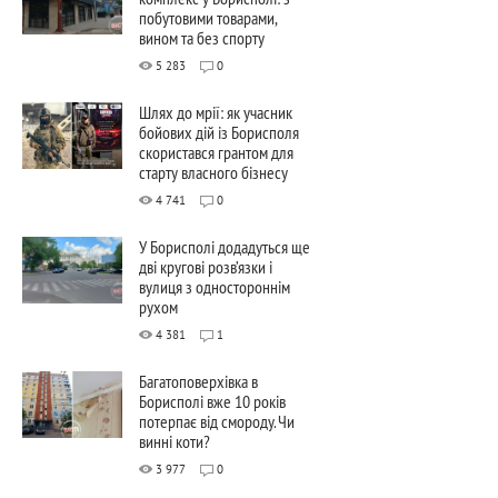
побутовими товарами,
вином та без спорту
5 283
0
Шлях до мрії: як учасник
бойових дій із Борисполя
скористався грантом для
старту власного бізнесу
4 741
0
У Борисполі додадуться ще
дві кругові розв’язки і
вулиця з одностороннім
рухом
4 381
1
Багатоповерхівка в
Борисполі вже 10 років
потерпає від смороду. Чи
винні коти?
3 977
0