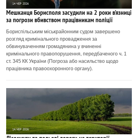
14 ЧЕР 2026
Мешканця Борисполя засудили на 2 роки в’язниці
2 000
0
за погрози вбивством працівникам поліції
Бориспільським міськрайонним судом завершено
розгляд кримінального провадження за
обвинуваченням громадянина у вчиненні
кримінального правопорушення, передбаченого ч. 1
ст. 345 КК України (Погроза або насильство щодо
працівника правоохоронного органу).
14 ЧЕР 2026
Лісосмуги та польові дороги на території
2 539
0