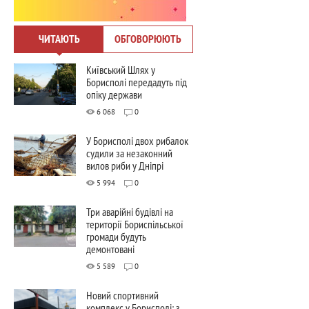
ЧИТАЮТЬ
ОБГОВОРЮЮТЬ
Київський Шлях у
Борисполі передадуть під
опіку держави
6 068
0
У Борисполі двох рибалок
судили за незаконний
вилов риби у Дніпрі
5 994
0
Три аварійні будівлі на
території Бориспільської
громади будуть
демонтовані
5 589
0
Новий спортивний
комплекс у Борисполі: з