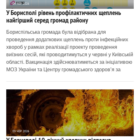
04 ЧЕР 2026
У Борисполі рівень профілактичних щеплень
1 547
0
найгірший серед громад району
Бориспільська громада була відібрана для
проведення додаткових щеплень проти інфекційних
хвороб у рамках реалізації проекту проведення
виїзних сесій, які проводитимуться у червні у Київській
області. Вакцинація здійснюватиметься за ініціативою
МОЗ України та Центру громадського здоров’я за
03 ЧЕР 2026
У Борисполі 10-річний хлопчик підпалив
2 664
0