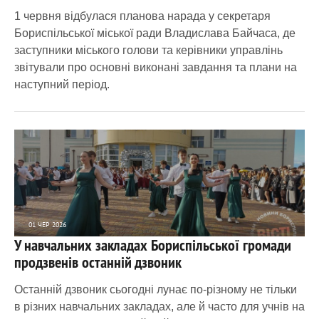
1 червня відбулася планова нарада у секретаря
Бориспільської міської ради Владислава Байчаса, де
заступники міського голови та керівники управлінь
звітували про основні виконані завдання та плани на
наступний період.
01 ЧЕР 2026
У навчальних закладах Бориспільської громади
3 770
0
продзвенів останній дзвоник
Останній дзвоник сьогодні лунає по-різному не тільки
в різних навчальних закладах, але й часто для учнів на