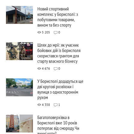
Новий спортивний
комплекс у Борисполі: з
побутовими товарами,
вином та без спорту
5 205
0
Шлях до мрії: як учасник
бойових дій із Борисполя
скористався грантом для
старту власного бізнесу
4 676
0
У Борисполі додадуться ще
дві кругові розв’язки і
вулиця з одностороннім
рухом
4 358
1
Багатоповерхівка в
Борисполі вже 10 років
потерпає від смороду. Чи
винні коти?