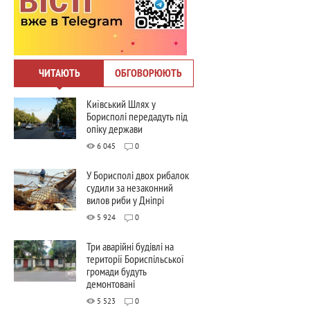
ЧИТАЮТЬ
ОБГОВОРЮЮТЬ
Київський Шлях у
Борисполі передадуть під
опіку держави
6 045
0
У Борисполі двох рибалок
судили за незаконний
вилов риби у Дніпрі
5 924
0
Три аварійні будівлі на
території Бориспільської
громади будуть
демонтовані
5 523
0