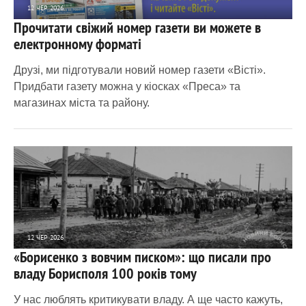
12 ЧЕР 2026
Прочитати свіжий номер газети ви можете в
1 722
0
електронному форматі
Друзі, ми підготували новий номер газети «Вісті».
Придбати газету можна у кіосках «Преса» та
магазинах міста та району.
12 ЧЕР 2026
«Борисенко з вовчим писком»: що писали про
2 029
0
владу Борисполя 100 років тому
У нас люблять критикувати владу. А ще часто кажуть,