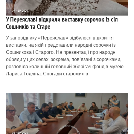
09 ЧЕР 2026
У Переяславі відкрили виставку сорочок із сіл
1 135
0
Сошників та Старе
У заповіднику «Переяслав» відбулося відкриття
виставки, на якій представили народні сорочки із
Сошникова і Старого. На презентації про народні
обряди у цих селах, зокрема, пов’язані з сорочками,
розповіла колишній головний зберігач фондів музею
Лариса Годліна. Спогади старожилів
08 ЧЕР 2026