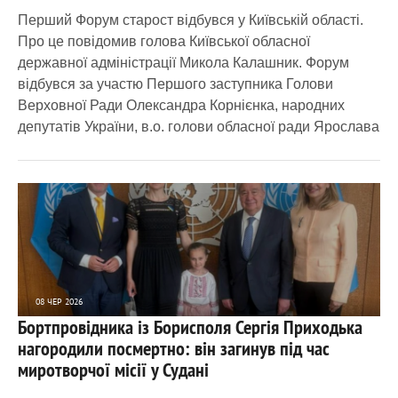
Перший Форум старост відбувся у Київській області.
Про це повідомив голова Київської обласної
державної адміністрації Микола Калашник. Форум
відбувся за участю Першого заступника Голови
Верховної Ради Олександра Корнієнка, народних
депутатів України, в.о. голови обласної ради Ярослава
08 ЧЕР 2026
Бортпровідника із Борисполя Сергія Приходька
3 307
0
нагородили посмертно: він загинув під час
миротворчої місії у Судані