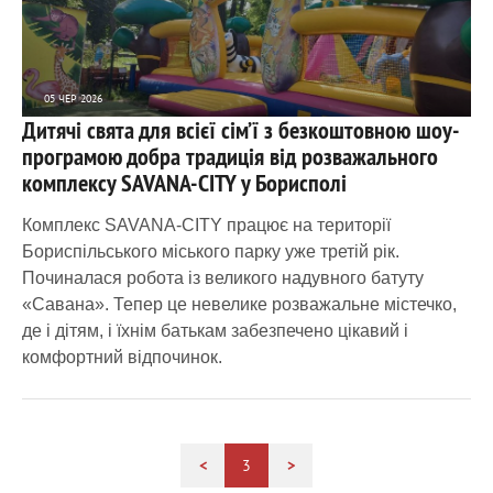
05 ЧЕР 2026
Дитячі свята для всієї сім’ї з безкоштовною шоу-
2 143
0
програмою добра традиція від розважального
комплексу SAVANA-CITY у Борисполі
Комплекс SAVANA-CITY працює на території
Бориспільського міського парку уже третій рік.
Починалася робота із великого надувного батуту
«Савана». Тепер це невелике розважальне містечко,
де і дітям, і їхнім батькам забезпечено цікавий і
комфортний відпочинок.
<
3
>