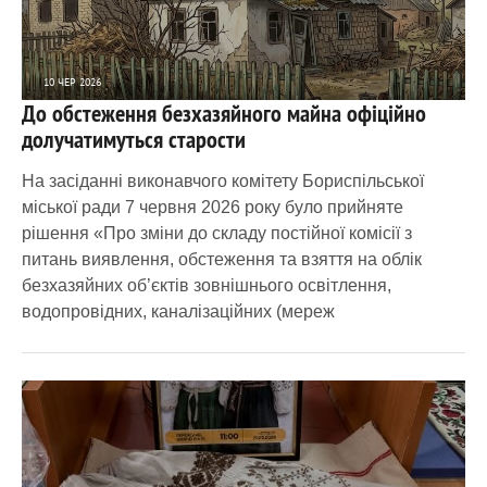
10 ЧЕР 2026
До обстеження безхазяйного майна офіційно
1 754
0
долучатимуться старости
На засіданні виконавчого комітету Бориспільської
міської ради 7 червня 2026 року було прийняте
рішення «Про зміни до складу постійної комісії з
питань виявлення, обстеження та взяття на облік
безхазяйних об’єктів зовнішнього освітлення,
водопровідних, каналізаційних (мереж