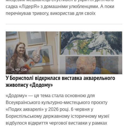
садка «ЛідерЯ» з домашніми улюбленцями. А поки
перечікував тривогу, використав для своїх
11 ЧЕР 2026
У Борисполі відкрилася виставка акварельного
1 512
0
живопису «Додому»
«Додому» — ця тема стала основною для
Всеукраїнського культурно-мистецького проєкту
«Подих акварелі» у 2026 році. 6 червня у
Бориспільському державному історичному музеї
відбулося відкриття чергової виставки у рамках