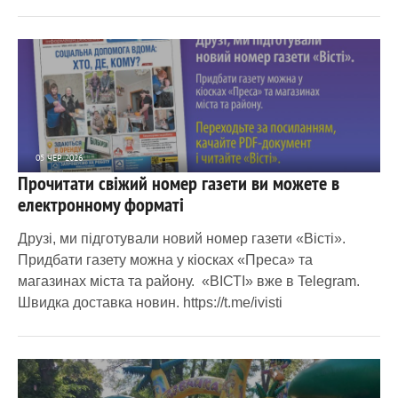
05 ЧЕР 2026
Прочитати свіжий номер газети ви можете в
1 905
0
електронному форматі
Друзі, ми підготували новий номер газети «Вісті».
Придбати газету можна у кіосках «Преса» та
магазинах міста та району. «ВІСТІ» вже в Telegram.
Швидка доставка новин. https://t.me/ivisti