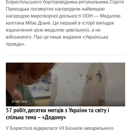
Бориспільського бортпровідника-рятувальника Сергія
Приходька посмертно нагородили найвищою
нагородою миротворчої діяльності ООН — Медаллю
капітана Мбає Діане. Це перший в історії випадок
відзначення цією медаллю цивільного, а не
військового. Про це пише видання «Українська
правда».
07 ЧЕР 2026
57 робіт, десятки митців з України та світу і
1 246
0
спільна тема – «Додому»
У Борисполі відкрилася VII Бієнале акварельного