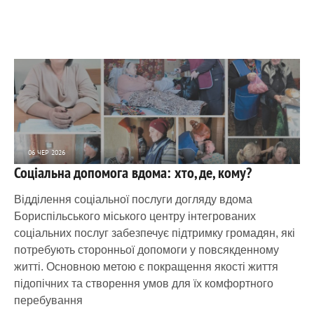
06 ЧЕР 2026
Соціальна допомога вдома: хто, де, кому?
2 466
0
Відділення соціальної послуги догляду вдома
Бориспільського міського центру інтегрованих
соціальних послуг забезпечує підтримку громадян, які
потребують сторонньої допомоги у повсякденному
житті. Основною метою є покращення якості життя
підопічних та створення умов для їх комфортного
перебування