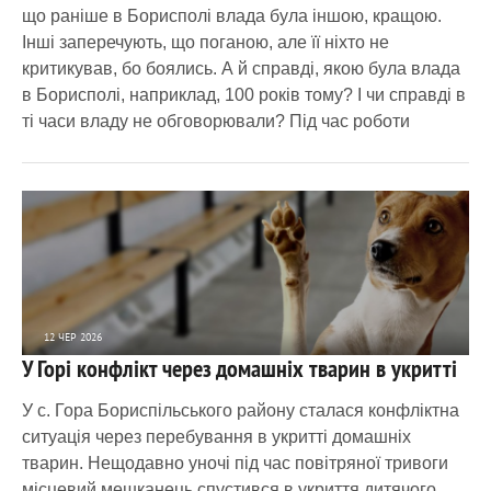
що раніше в Борисполі влада була іншою, кращою.
Інші заперечують, що поганою, але її ніхто не
критикував, бо боялись. А й справді, якою була влада
в Борисполі, наприклад, 100 років тому? І чи справді в
ті часи владу не обговорювали? Під час роботи
12 ЧЕР 2026
У Горі конфлікт через домашніх тварин в укритті
1 990
0
У с. Гора Бориспільського району сталася конфліктна
ситуація через перебування в укритті домашніх
тварин. Нещодавно уночі під час повітряної тривоги
місцевий мешканець спустився в укриття дитячого