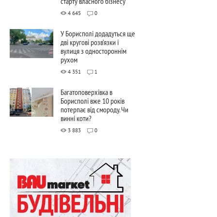
старту власного бізнесу
4 645
0
У Борисполі додадуться ще
дві кругові розв’язки і
вулиця з одностороннім
рухом
4 351
1
Багатоповерхівка в
Борисполі вже 10 років
потерпає від смороду. Чи
винні коти?
3 883
0