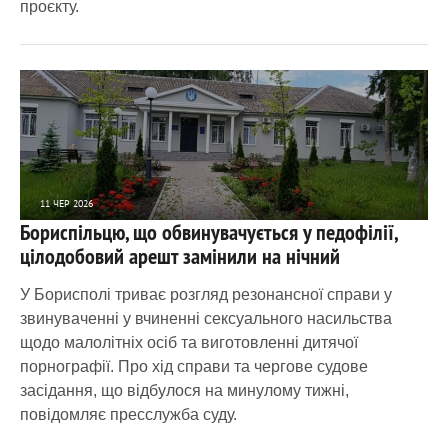
проєкту.
11 ЧЕР 2026
Бориспільцю, що обвинувачується у педофілії,
2 636
0
цілодобовий арешт замінили на нічний
У Борисполі триває розгляд резонансної справи у
звинуваченні у вчиненні сексуального насильства
щодо малолітніх осіб та виготовленні дитячої
порнографії. Про хід справи та чергове судове
засідання, що відбулося на минулому тижні,
повідомляє пресслужба суду.