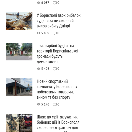
6 037
0
У Борисполі двох рибалок
судили за незаконний
вилов риби у Дніпрі
5 889
0
Три аварійні будівлі на
території Бориспільської
громади будуть
демонтовані
5 493
0
Новий спортивний
комплекс у Борисполі: з
побутовими товарами,
вином та без спорту
5 176
0
Шлях до мрії: як учасник
бойових дій із Борисполя
скористався грантом для