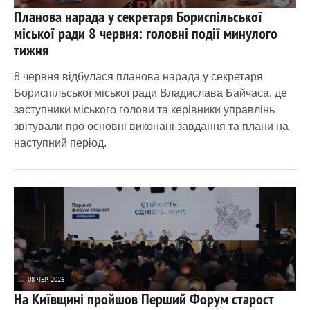
Планова нарада у секретаря Бориспільської
3 001
0
міської ради 8 червня: головні події минулого
тижня
8 червня відбулася планова нарада у секретаря
Бориспільської міської ради Владислава Байчаса, де
заступники міського голови та керівники управлінь
звітували про основні виконані завдання та плани на
наступний період.
08 ЧЕР 2026
На Київщині пройшов Перший Форум старост
1 233
0