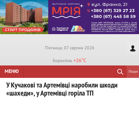
П'ятниця, 07 серпня 2026
+26°
C
Бориспiль
МЕНЮ
Пошук
У Кучакові та Артемівці наробили шкоди
«шахеди», у Артемівці горіла ТП