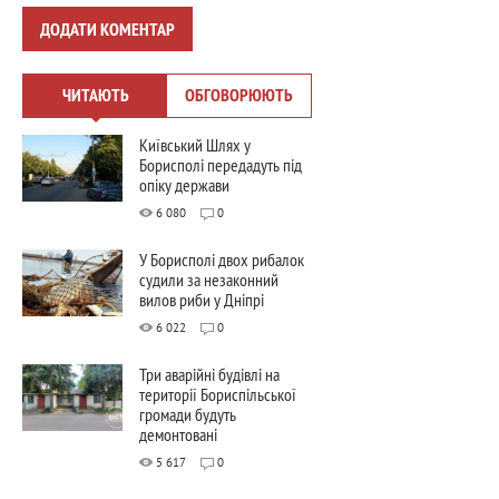
ДОДАТИ КОМЕНТАР
ЧИТАЮТЬ
ОБГОВОРЮЮТЬ
Київський Шлях у
Борисполі передадуть під
опіку держави
6 080
0
У Борисполі двох рибалок
судили за незаконний
вилов риби у Дніпрі
6 022
0
Три аварійні будівлі на
території Бориспільської
громади будуть
демонтовані
5 617
0