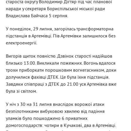
староста округу Володимир Дігтяр під час планової
наради у секретаря Бориспільської міської ради
Владислава Байчаса 5 серпня.
У понеділок, 29 липня, загорілась трансформаторна
підстанція в Артемівці. Пів Артемівки залишилося без
електроенергії.
Вигорів щиток повністю. Дзвінок старості надійшов
близько 13.00. Викликали пожежних. Вогонь вдалося
трохи приборкати порошковим вогнегасником, доки
долучилися фахівці ДТЕК. Це була їхня підстанція.
Завдяки співпраці з ДТЕК до 21.00 уся Артемівка вже
була зі світлом.
У ніч з 30 на 31 липня внаслідок ворожої атаки
безпілотниками вибуховою хвилею від падіння
уламків було пошкоджено 6 приватних
домогосподарств: чотири в Кучакові, два в Артемівці.