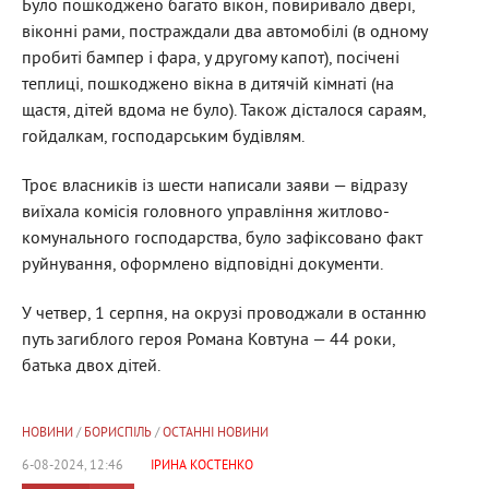
Було пошкоджено багато вікон, повиривало двері,
віконні рами, постраждали два автомобілі (в одному
пробиті бампер і фара, у другому капот), посічені
теплиці, пошкоджено вікна в дитячій кімнаті (на
щастя, дітей вдома не було). Також дісталося сараям,
гойдалкам, господарським будівлям.
Троє власників із шести написали заяви — відразу
виїхала комісія головного управління житлово-
комунального господарства, було зафіксовано факт
руйнування, оформлено відповідні документи.
У четвер, 1 серпня, на окрузі проводжали в останню
путь загиблого героя Романа Ковтуна — 44 роки,
батька двох дітей.
НОВИНИ
/
БОРИСПІЛЬ
/
ОСТАННІ НОВИНИ
6-08-2024, 12:46
ІРИНА КОСТЕНКО