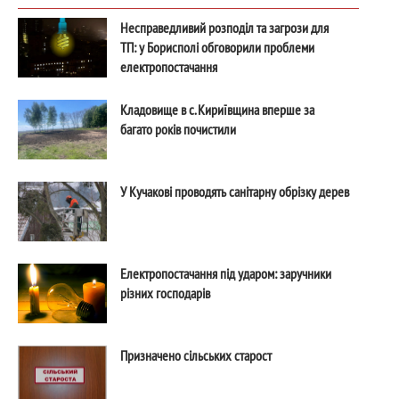
Несправедливий розподіл та загрози для
ТП: у Борисполі обговорили проблеми
електропостачання
Кладовище в с. Кириївщина вперше за
багато років почистили
У Кучакові проводять санітарну обрізку дерев
Електропостачання під ударом: заручники
різних господарів
Призначено сільських старост