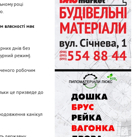
льному році
ю.
м власності має
рних днів без
турний режим).
баченого робочим
льки це призведе до
продовження канікул
уть державну