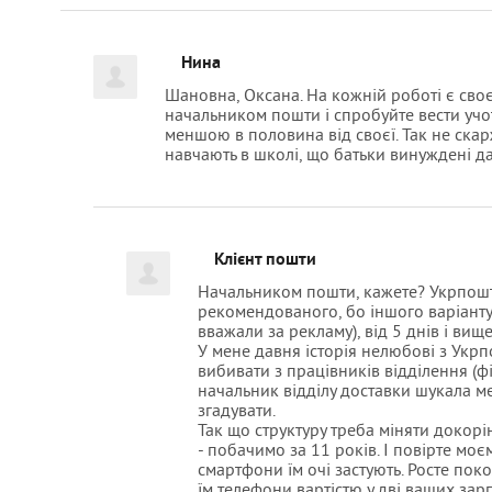
Нина
Шановна, Оксана. На кожній роботі є сво
начальником пошти і спробуйте вести учотн
меншою в половина від своєї. Так не скарж
навчають в школі, що батьки винуждені да
Клієнт пошти
Начальником пошти, кажете? Укрпошт
рекомендованого, бо іншого варіанту 
вважали за рекламу), від 5 днів і вище
У мене давня історія нелюбові з Укр
вибивати з працівників відділення (ф
начальник відділу доставки шукала ме
згадувати.
Так що структуру треба міняти докорі
- побачимо за 11 років. І повірте моєм
смартфони їм очі застують. Росте поко
їм телефони вартістю у дві ваших зарпл