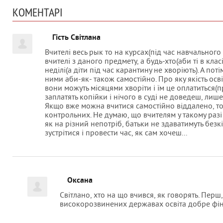
КОМЕНТАРІ
Гість Світлана
Вчителі весь рык то на курсах(під час навчального р
вчителі з даного предмету, а будь-хто(аби ті в кла
неділі(а діти під час карантину не хворіють). А п
ними аби-як- також самостійно. Про яку якість осві
вони можуть місяцями хворіти і їм це оплатиться(п
заплатять копійки і нічого в суді не доведеш, лише
Якщо вже можна вчитися самостійно віддалено, то 
контрольних. Не думаю, що вчителям у такому разі 
як на різний непотріб, батьки не здаватимуть без
зустрітися і провести час, як сам хочеш...
Оксана
Світлано, хто на що вчився, як говорять. Перш
високорозвинених державах освіта добре фін