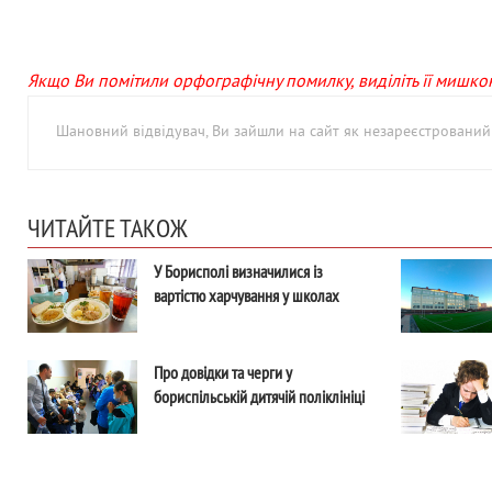
Якщо Ви помітили орфографічну помилку, виділіть її мишкою 
Шановний відвідувач, Ви зайшли на сайт як незареєстровани
ЧИТАЙТЕ ТАКОЖ
У Борисполі визначилися із
вартістю харчування у школах
Про довідки та черги у
бориспільській дитячій поліклініці