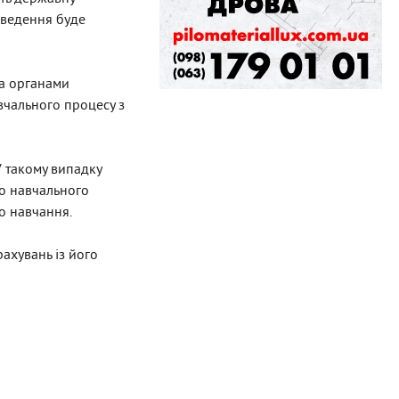
роведення буде
та органами
чального процесу з
 такому випадку
го навчального
о навчання.
ахувань із його