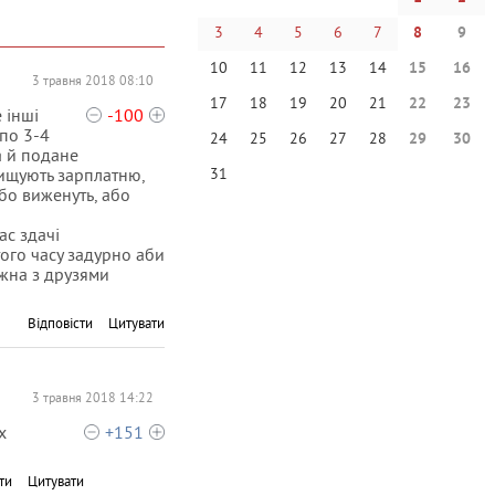
3
4
5
6
7
8
9
10
11
12
13
14
15
16
3 травня 2018 08:10
17
18
19
20
21
22
23
 інші
-100
 по 3-4
24
25
26
27
28
29
30
а й подане
двищують зарплатню,
31
або виженуть, або
ас здачі
того часу задурно аби
ожна з друзями
Відповісти
Цитувати
3 травня 2018 14:22
х
+151
ти
Цитувати