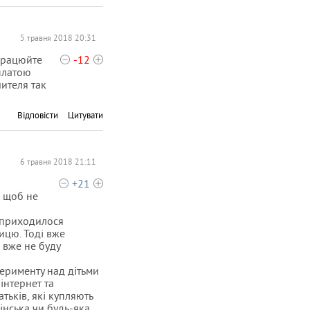
5 травня 2018 20:31
опрацюйте
-12
рплатою
чителя так
Відповісти
Цитувати
6 травня 2018 21:11
+21
, щоб не
у приходилося
ицю. Тоді вже
 вже не буду
перименту над дітьми
 інтернет та
тьків, які купляють
фінська чи будь-яка