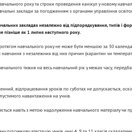
авчального року та строки проведення канікул у новому навча
авчальні заклади за погодженням з органами управління освіто
вчальних закладах незалежно від підпорядкування, типів і фор
не пізніше як 1 липня наступного року.
протягом навчального року не може бути меншою за 30 календа
и навчання з незалежних від них причин (карантин чи темпера
авчального тижня на весь навчальний рік у межах часу, перед
енний, відпрацювання уроків по суботах не допускається, оскі
устимого навантаження на учнів.
ється навіть з метою надолуження навчального матеріалу чи 
 підсумкову атестацію учнів, учні 4, 9 та 11 класів складатим