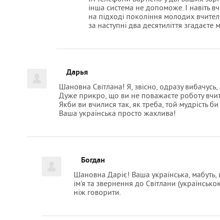
інша система не допоможе. І навіть вчи
на підході покоління молодих вчителів
за наступні два десятиліття згадаєте м
Дарья
Шановна Світлана! Я, звісно, одразу вибачусь, а
Дуже прикро, що ви не поважаєте роботу вчи
Якби ви вчилися так, як треба, той мудрість би
Ваша українська просто жахлива!
Богдан
Шановна Даріє! Ваша українська, мабуть, 
ім'я та звернення до Світлани (українсько
ніж говорити.