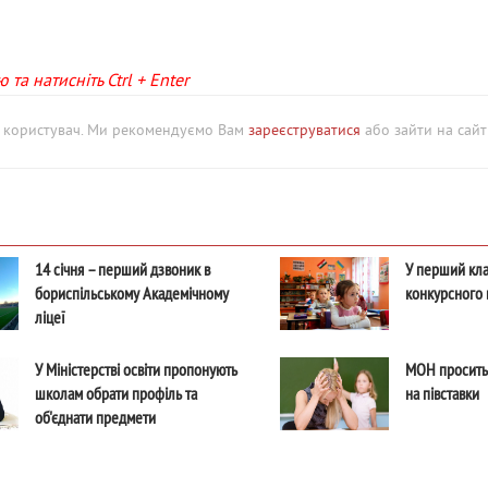
та натисніть Ctrl + Enter
й користувач. Ми рекомендуємо Вам
зареєструватися
або зайти на сайт 
14 січня – перший дзвоник в
У перший кла
бориспільському Академічному
конкурсного 
ліцеї
У Міністерстві освіти пропонують
МОН просить 
школам обрати профіль та
на півставки
об'єднати предмети