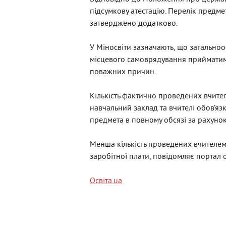
підсумкову атестацію. Перелік предмет
затверджено додатково.
У Міносвіти зазначають, що загальноо
місцевого самоврядування прийматим
поважних причин.
Кількість фактично проведених вчите
навчальний заклад та вчителі обов’я
предмета в повному обсязі за рахуно
Менша кількість проведених вчителем
заробітної плати, повідомляє портал o
Освіта.ua