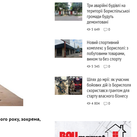
Три аварійні будівлі на
території Бориспільської
громади будуть
демонтовані
5 649
0
Новий спортивний
комплекс у Борисполі: з
побутовими товарами,
вином та без спорту
5 345
0
Шлях до мрії: як учасник
бойових дій із Борисполя
скористався грантом для
старту власного бізнесу
4 804
0
ного року, зокрема,