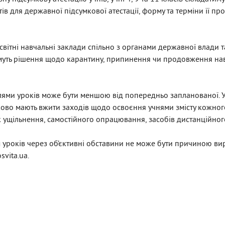
ів для державної підсумкової атестації, форму та терміни її п
світні навчальні заклади спільно з органами державної влади 
уть рішення щодо карантину, припинення чи продовження нав
лями уроків може бути меншою від попередньо запланованої. У
зково мають вжити заходів щодо освоєння учнями змісту кожно
к ущільнення, самостійного опрацювання, засобів дистанційног
 уроків через об’єктивні обставини не може бути причиною вир
svita.ua.