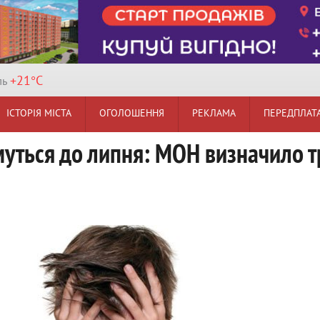
+21°
C
ль
ІСТОРІЯ МІСТА
ОГОЛОШЕННЯ
РЕКЛАМА
ПЕРЕДПЛАТ
муться до липня: МОН визначило т