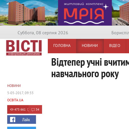
Суббота, 08 серпня 2026
Бориспi
ГОЛОВНА
НОВИНИ
ВІДЕО
Відтепер учні вчити
навчального року
НОВИНИ
5-05-2017, 09:55
ОСВІТА.UA
475 661
34
Лайк