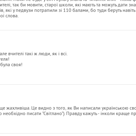
телі, так би мовити, старої школи, які мають та можуть дати знан
, які у педвузи потрапили зі 110 балами, бо туди беруть навіть 
ої слова.
ле вчителі такі ж люди, як і всі.
теля!
 була своя!
ще жахливіша. Це видно з того, як Ви написали українською св
ю необхідно писати "Світлано"). Правду кажуть - інколи краще п