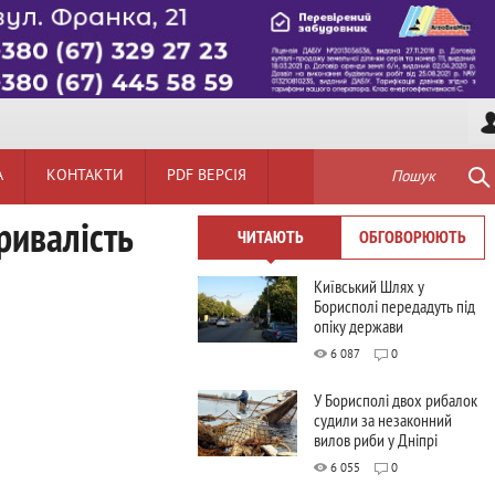
А
КОНТАКТИ
PDF ВЕРСІЯ
Пошук
ривалість
ЧИТАЮТЬ
ОБГОВОРЮЮТЬ
Київський Шлях у
Борисполі передадуть під
опіку держави
6 087
0
У Борисполі двох рибалок
судили за незаконний
вилов риби у Дніпрі
6 055
0