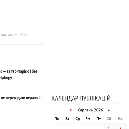
під своїм ім'ям.
с — за територією і без
відбору
КАЛЕНДАР ПУБЛІКАЦІЙ
не переводити педагогів
«
Серпень 2026 »
Пн
Вт
Ср
Чт
Пт
Сб
Нд
1
2