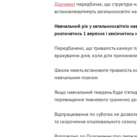
Документ
передбачає, що структура н
встановлюватимуть загальноосвітні н
Навчальний рік у загальноосвітніх на
розпочатись 1 вересня і закінчитись 
Передбачено, що тривалість канікул 
врахування днів, коли діти припинял
Школи мають встановити тривалість н
навчальним планом.
Якщо навчальний тиждень буде п’ятид
перевищення тижневого гранично доп
Відпрацювання по суботах не дозволя
та скорочення опалювального сезону.
Відповідно до Положення про державну