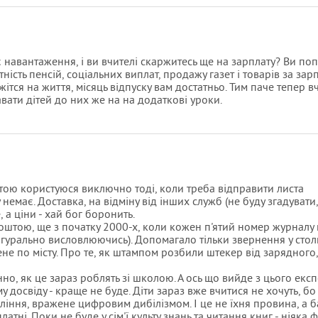
є навантаження, і ви вчителі скаржитесь ще на зарплату? Ви п
ість пенсій, соціальних виплат, продажу газет і товарів за за
ітся на життя, місяць відпуску вам достатньо. Тим паче тепер в
вати дітей до них же на на додаткові уроки.
ою користуюся виключно тоді, коли треба відправити листа
немає. Доставка, на відміну від інших служб (не буду згадувати
, а ціни - хай бог боронить.
поштою, ще з початку 2000-х, коли кожен п'ятий номер журнал
ігурально висловлюючись). Допомагало тільки звернення у стол
не по місту. Про те, як штампом розбили штекер від зарядного,
нно, як це зараз роблять зі школою. А ось що вийде з цього екс
у досвіду - краще не буде. Діти зараз вже вчитися не хочуть, бо
ління, вражене цифровим дибілізмом. І це не їхня провина, а ба
атні. Поки не буде у сім'ї культу знань та читання книг - ніяка 