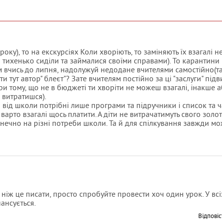
оку), то на екскурсіях Коли хворіють, то заміняють їх взагалі не
сі тихенько сиділи та займалися своїми справами). То карантини
отім вчись до липня, надолужуй недодане вчителями самостійно(т
ти тут автор" блеєт"? Зате вчителям постійно за ці "заслуги" пі
ри тому, що не в бюджеті ти хворіти не можеш взагалі, інакше 
 витратишся).
від школи потрібні лише програми та підручники і список та ч
варто взагалі щось платити. А діти не витрачатимуть свого золо
кінечно на різні потреби школи. Та й для спілкування завжди м
, ніж це писати, просто спробуйте провести хоч один урок. У всі
ансується.
Відповіс