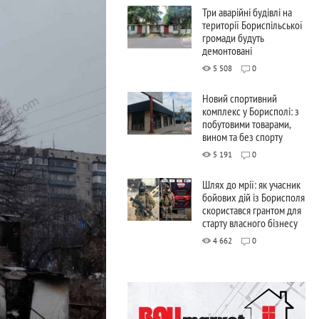
Три аварійні будівлі на
території Бориспільської
громади будуть
демонтовані
5 508
0
Новий спортивний
комплекс у Борисполі: з
побутовими товарами,
вином та без спорту
5 191
0
Шлях до мрії: як учасник
бойових дій із Борисполя
скористався грантом для
старту власного бізнесу
4 662
0