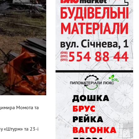
одимира Момота та
ну «Штурм» та 23-ї