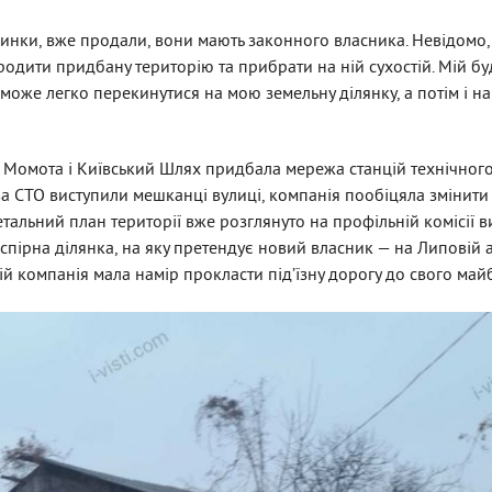
динки, вже продали, вони мають законного власника. Невідомо,
родити придбану територію та прибрати на ній сухостій. Мій б
, може легко перекинутися на мою земельну ділянку, а потім і н
ць Момота і Київський Шлях придбала мережа станцій технічног
тва СТО виступили мешканці вулиці, компанія пообіцяла змінити
тальний план території вже розглянуто на профільній комісії 
 спірна ділянка, на яку претендує новий власник — на Липовій а
ій компанія мала намір прокласти під’їзну дорогу до свого майб