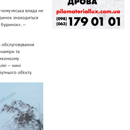
 чому міська влада не
удинок знаходиться
а будинок», —
о обслуговування
 наміри та
виконкому
леї — нині
утнього об’єкту.