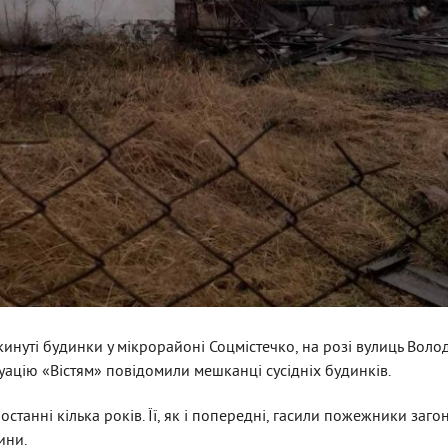
окинуті будинки у мікрорайоні Соцмістечко, на розі вулиць Вол
уацію «Вістям» повідомили мешканці сусідніх будинків.
останні кілька років. Її, як і попередні, гасили пожежники заго
ини.