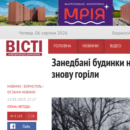
Четвер, 06 серпня 2026
Бориспi
ГОЛОВНА
НОВИНИ
ВІДЕО
Занедбані будинки н
знову горіли
НОВИНИ
/
БОРИСПІЛЬ
/
ОСТАННІ НОВИНИ
13-03-2025, 17:17
ІЛОНА НЕГОДА
5 123
0
Лайк