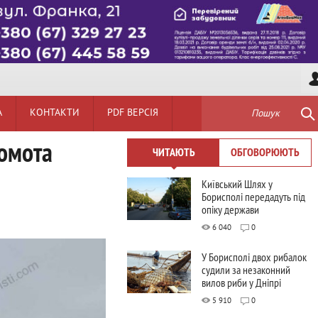
А
КОНТАКТИ
PDF ВЕРСІЯ
Пошук
Момота
ЧИТАЮТЬ
ОБГОВОРЮЮТЬ
Київський Шлях у
Борисполі передадуть під
опіку держави
6 040
0
У Борисполі двох рибалок
судили за незаконний
вилов риби у Дніпрі
5 910
0