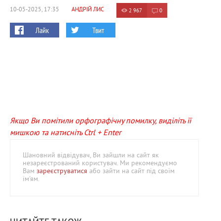
10-05-2025, 17:35
АНДРІЙ ЛИС
2 967
0
Лайк
Твит
Якщо Ви помітили орфографічну помилку, виділіть її
мишкою та натисніть Ctrl + Enter
Шановний відвідувач, Ви зайшли на сайт як
незареєстрований користувач. Ми рекомендуємо
Вам
зареєструватися
або зайти на сайт під своїм
ім'ям.