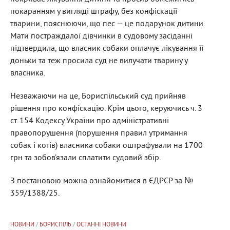
покаранням у вигляді штрафу, без конфіскації
тварини, пояснюючи, що пес — це подарунок дитини.
Мати постраждалої дівчинки в судовому засіданні
підтвердила, що власник собаки оплачує лікування її
доньки та теж просила суд не вилучати тварину у
власника.
Незважаючи на це, Бориспільський суд прийняв
рішення про конфіскацію. Крім цього, керуючись ч. 3
ст. 154 Кодексу України про адміністративні
правопорушення (порушення правил утримання
собак і котів) власника собаки оштрафували на 1700
грн та зобов’язали сплатити судовий збір.
З постановою можна ознайомитися в ЄДРСР за №
359/1388/25.
НОВИНИ
/
БОРИСПІЛЬ
/
ОСТАННІ НОВИНИ