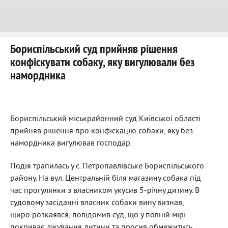
Бориспільський суд прийняв рішення
конфіскувати собаку, яку вигулювали без
намордника
Бориспільський міськрайонний суд Київської області
прийняв рішення про конфіскацію собаки, яку без
намордника вигулював господар.
Подія трапилась у с. Петропавлівське Бориспільського
району. На вул. Центральній біля магазину собака під
час прогулянки з власником укусив 5-річну дитину. В
судовому засіданні власник собаки вину визнав,
щиро розкаявся, повідомив суд, що у повній мірі
покриває лікування дитини та просив обмежитись