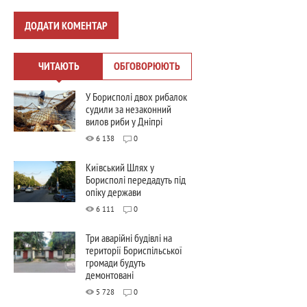
ДОДАТИ КОМЕНТАР
ЧИТАЮТЬ
ОБГОВОРЮЮТЬ
У Борисполі двох рибалок
судили за незаконний
вилов риби у Дніпрі
6 138
0
Київський Шлях у
Борисполі передадуть під
опіку держави
6 111
0
Три аварійні будівлі на
території Бориспільської
громади будуть
демонтовані
5 728
0