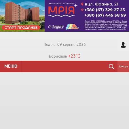
Недiля, 09 серпня 2026
+23°
C
Бориспiль
МЕНЮ
Пошук