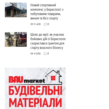
Новий спортивний
комплекс у Борисполі: з
побутовими товарами,
вином та без спорту
5 428
0
Шлях до мрії: як учасник
бойових дій із Борисполя
скористався грантом для
старту власного бізнесу
4 836
0