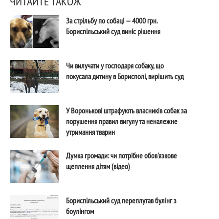
ЧИТАЙТЕ ТАКОЖ
За стрільбу по собаці — 4000 грн.
Бориспільський суд виніс рішення
Чи вилучати у господаря собаку, що
покусала дитину в Борисполі, вирішить суд
У Воронькові штрафують власників собак за
порушення правил вигулу та неналежне
утримання тварин
Думка громади: чи потрібне обов'язкове
щеплення дітям (відео)
Бориспільський суд переплутав булінг з
боулінгом