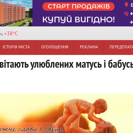
+38°
C
ль
ІСТОРІЯ МІСТА
ОГОЛОШЕННЯ
РЕКЛАМА
ПЕРЕДПЛАТ
 вітають улюблених матусь і бабус