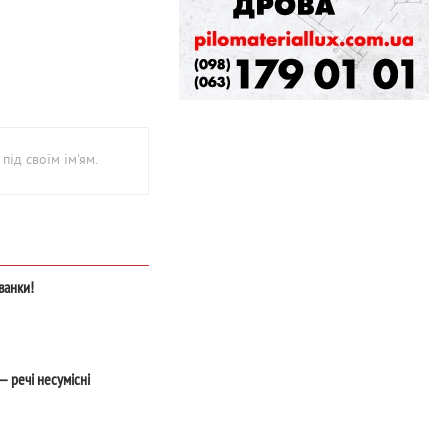
під своїм ім'ям.
ванки!
 — речі несумісні