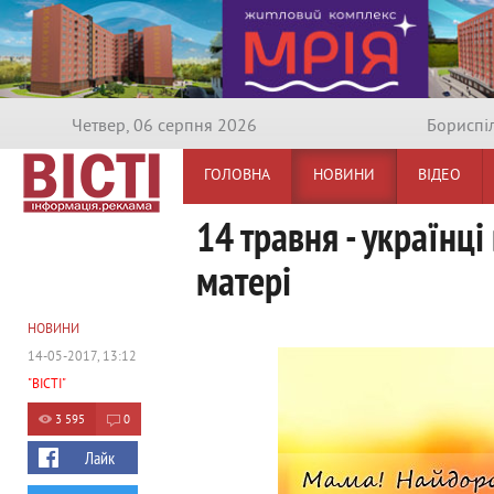
Четвер, 06 серпня 2026
Бориспi
ГОЛОВНА
НОВИНИ
ВІДЕО
14 травня - українці
матері
НОВИНИ
14-05-2017, 13:12
"ВІСТІ"
3 595
0
Лайк