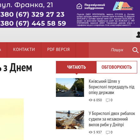
А
КОНТАКТИ
PDF ВЕРСІЯ
Пошук
ь з Днем
ЧИТАЮТЬ
ОБГОВОРЮЮТЬ
Київський Шлях у
Борисполі передадуть під
опіку держави
6 050
0
У Борисполі двох рибалок
судили за незаконний
вилов риби у Дніпрі
5 937
0