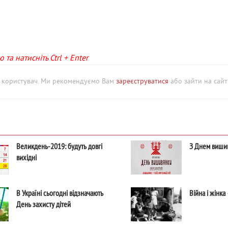
та натисніть Ctrl + Enter
й користувач. Ми рекомендуємо Вам
зареєструватися
або зайти на сайт 
Великдень-2019: будуть довгі
З Днем виши
вихідні
В Україні сьогодні відзначають
Війна і жінка
День захисту дітей