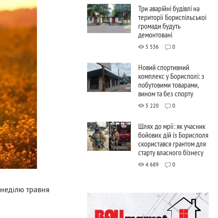
Три аварійні будівлі на
території Бориспільської
громади будуть
демонтовані
5 536
0
Новий спортивний
комплекс у Борисполі: з
побутовими товарами,
вином та без спорту
5 220
0
Шлях до мрії: як учасник
бойових дій із Борисполя
скористався грантом для
старту власного бізнесу
4 689
0
у неділю травня