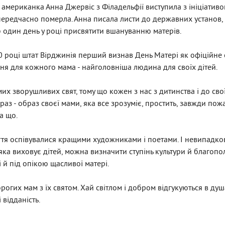
да американка Анна Джервіс з Філадельфії виступила з ініціати
а передчасно померла. Анна писала листи до державних установ
ю один день у році присвятити вшануванню матерів.
10 році штат Вірджинія перший визнав День Матері як офіційне с
іння для кожного мама - найголовніша людина для своїх дітей.
мих зворушливих свят, тому що кожен з нас з дитинства і до сво
аз - образ своєї мами, яка все зрозуміє, простить, завжди пожа
а що.
ття оспівувалися кращими художниками і поетами. І невипадково
ка виховує дітей, можна визначити ступінь культури й благопол
 й під опікою щасливої матері.
орогих мам з їх святом. Хай світлом і добром відгукуються в душ
 відданість.