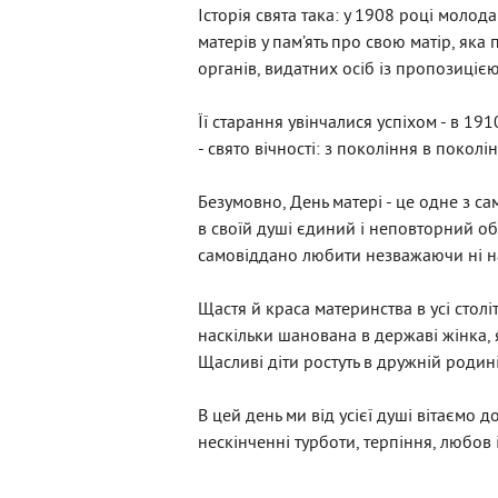
Історія свята така: у 1908 році моло
матерів у пам’ять про свою матір, як
органів, видатних осіб із пропозиціє
Її старання увінчалися успіхом - в 19
- свято вічності: з покоління в покол
Безумовно, День матері - це одне з са
в своїй душі єдиний і неповторний обр
самовіддано любити незважаючи ні н
Щастя й краса материнства в усі столі
наскільки шанована в державі жінка, я
Щасливі діти ростуть в дружній родині
В цей день ми від усієї душі вітаємо д
нескінченні турботи, терпіння, любов і