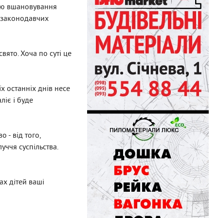
вою вшановування
, законодавчих
вято. Хоча по суті це
їх останніх днів несе
ліє і буде
 - від того,
уччя суспільства.
ах дітей ваші