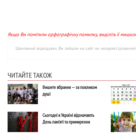
Якщо Ви помітили орфографічну помилку, виділіть її мишкою 
Шановний відвідувач, Ви зайшли на сайт як незареєстровани
ЧИТАЙТЕ ТАКОЖ
Вишите вбрання — за покликом
душі
Сьогодні в Україні відзначають
День пам’яті та примирення