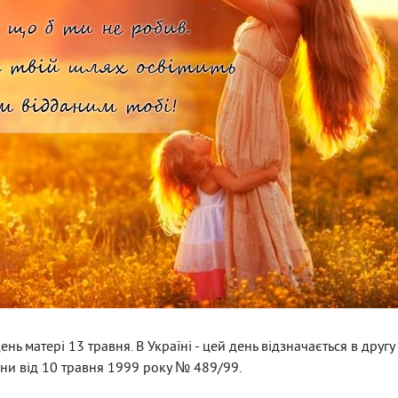
ень матері 13 травня. В Україні - цей день відзначається в друг
їни від 10 травня 1999 року № 489/99.