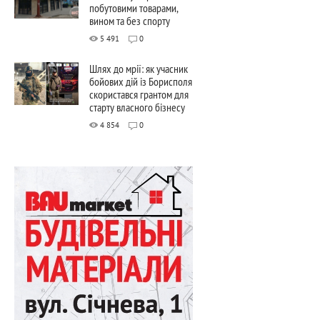
побутовими товарами,
вином та без спорту
5 491
0
Шлях до мрії: як учасник
бойових дій із Борисполя
скористався грантом для
старту власного бізнесу
4 854
0