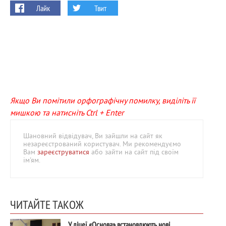
Лайк
Твит
Якщо Ви помітили орфографічну помилку, виділіть її
мишкою та натисніть Ctrl + Enter
Шановний відвідувач, Ви зайшли на сайт як
незареєстрований користувач. Ми рекомендуємо
Вам
зареєструватися
або зайти на сайт під своїм
ім'ям.
ЧИТАЙТЕ ТАКОЖ
У ліцеї «Основа» встановлюють нові