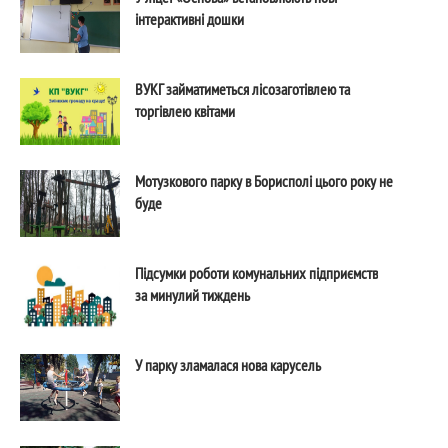
інтерактивні дошки
ВУКГ займатиметься лісозаготівлею та
торгівлею квітами
Мотузкового парку в Борисполі цього року не
буде
Підсумки роботи комунальних підприємств
за минулий тиждень
У парку зламалася нова карусель