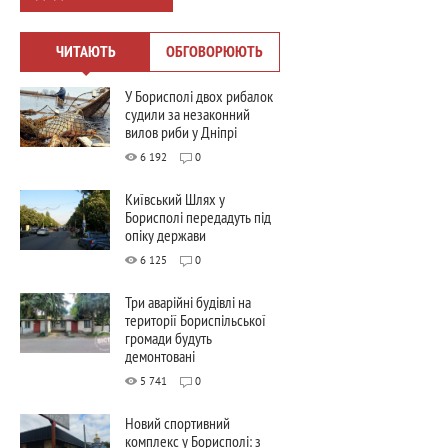
ЧИТАЮТЬ
ОБГОВОРЮЮТЬ
У Борисполі двох рибалок
судили за незаконний
вилов риби у Дніпрі
6 192
0
Київський Шлях у
Борисполі передадуть під
опіку держави
6 125
0
Три аварійні будівлі на
території Бориспільської
громади будуть
демонтовані
5 741
0
Новий спортивний
комплекс у Борисполі: з