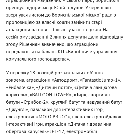
Атракціонний майданчик міського парку Борисполя
орендує підприємець Юрій Годунов. У червні він
звернувся листом до Бориспільської міської ради з
пропозицією за власні кошти замінити старі
атракціони на нові — більш сучасні та цікаві. На
сесійному засіданні 2 липня депутати дали відповідну
згоду. Рішенням визначено, що атракціони
передаються на баланс КП «Виробниче управління
комунального господарства».
У переліку 18 позицій розважальних об’єктів:
зокрема, атракціони «Автодром», «Fantastic Jump-1»,
«Рибалочка», «Дитячий потяг», «Дитяча ланцюгова
карусель», «BALLOON TOWER», «Тир», спортивні
батути «Стрибок-2», круглий батут та надуваний батут
«Джунглі», павільйон для інтерактивних ігор,
електропотяг «MOTO BRUCO», шість електрогойдалок,
інтерактивні ігри, атракціон «Дитяча гідравлічна
обертова карусель» JET-12, електромобілі.