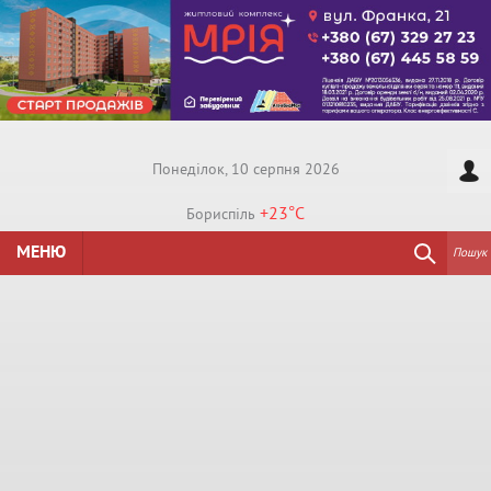
Понедiлок, 10 серпня 2026
+23°
C
Бориспiль
МЕНЮ
Пошук