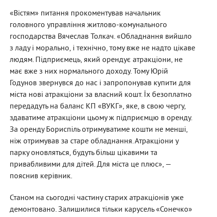
«Вістям» питання прокоментував начальник
головного управління житлово-комунального
господарства Вячеслав Толкач. «Обладнання вийшло
з ладу і морально, і технічно, тому вже не надто цікаве
людям. Підприємець, який орендує атракціони, не
має вже з них нормального доходу. Тому Юрій
Годунов звернувся до нас і запропонував купити для
міста нові атракціони за власний кошт. Їх безоплатно
передадуть на баланс КП «ВУКГ», яке, в свою чергу,
здаватиме атракціони цьому ж підприємцю в оренду.
За оренду Бориспіль отримуватиме кошти не менші,
ніж отримував за старе обладнання. Атракціони у
парку оновляться, будуть більш цікавими та
привабливими для дітей. Для міста це плюс», —
пояснив керівник.
Станом на сьогодні частину старих атракціонів уже
демонтовано. Залишилися тільки карусель «Сонечко»