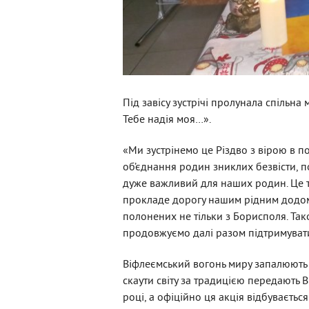
Під завісу зустрічі пролунала спільна
Тебе надія моя…».
«Ми зустрінемо це Різдво з вірою в 
об’єднання родин зниклих безвісти, 
дуже важливий для наших родин. Це те
прокладе дорогу нашим рідним додому,
полонених не тільки з Борисполя. Та
продовжуємо далі разом підтримуват
Віфлеємський вогонь миру запалюють щ
скаути світу за традицією передають В
році, а офіційно ця акція відбувається