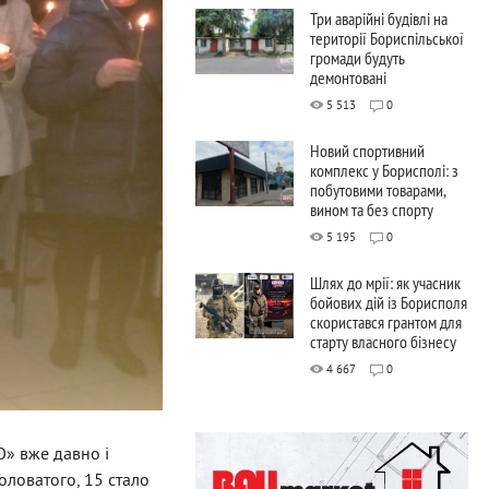
Три аварійні будівлі на
території Бориспільської
громади будуть
демонтовані
5 513
0
Новий спортивний
комплекс у Борисполі: з
побутовими товарами,
вином та без спорту
5 195
0
Шлях до мрії: як учасник
бойових дій із Борисполя
скористався грантом для
старту власного бізнесу
4 667
0
О» вже давно і
оловатого, 15 стало