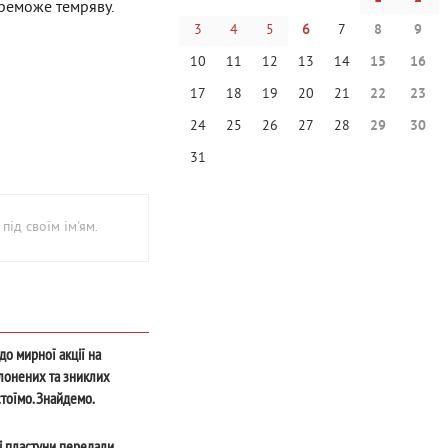
ереможе темряву.
3
4
5
6
7
8
9
10
11
12
13
14
15
16
17
18
19
20
21
22
23
24
25
26
27
28
29
30
31
під своїм ім'ям.
до мирної акції на
лонених та зниклих
тоїмо. Знайдемо.
 Не забудемо»
і пластуни передали