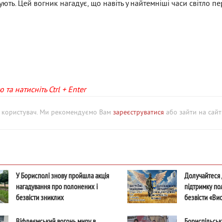
ують. Цей вогник нагадує, що навіть у найтемніші часи світло п
та натисніть Ctrl + Enter
й користувач. Ми рекомендуємо Вам
зареєструватися
або зайти на сайт 
У Борисполі знову пройшла акція
Долучайтеся 
нагадування про полонених і
підтримку по
безвісти зниклих
безвісти «Вис
Дочекаємося.
Віфлеємський вогонь миру в
Бориспільськ