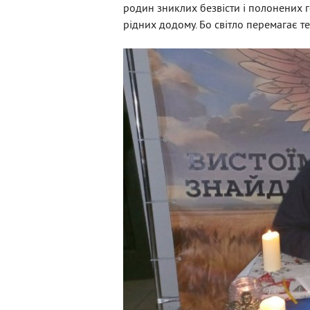
родин зниклих безвісти і полонених ге
рідних додому. Бо світло перемагає те