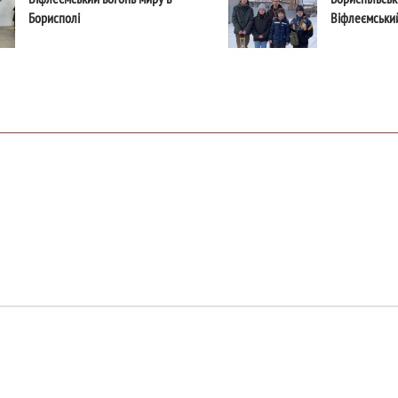
Борисполі
Віфлеємський