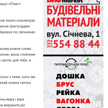
зації «Пласт-
ов тисячі кілометрів,
щення Центу (адже
ійшлися по свічниках
 якому кожне слово
 вогню, вона стоятиме
 світло для тебе, я
унісон з тими, кого ми
ехай кожна свічка
нь миру і віри.
онь вирушить до