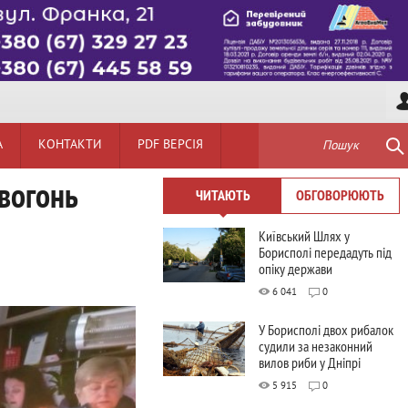
А
КОНТАКТИ
PDF ВЕРСІЯ
Пошук
 вогонь
ЧИТАЮТЬ
ОБГОВОРЮЮТЬ
Київський Шлях у
Борисполі передадуть під
опіку держави
6 041
0
У Борисполі двох рибалок
судили за незаконний
вилов риби у Дніпрі
5 915
0