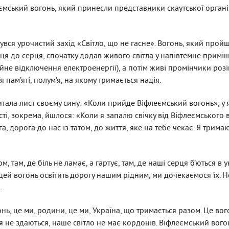
еємський вогонь, який принесли представники скаутської органі
бувся урочистий захід «Світло, що не гасне». Вогонь, який пройш
ерця до серця, спочатку додав живого світла у напівтемне примі
ційне відключення електроенергії), а потім живі промінчики роз
я пам’яті, полум’я, на якому тримається надія.
итала лист своєму сину: «Коли прийде Віфлеємський вогонь», у
сті, зокрема, йшлося: «Коли я запалю свічку від Віфлеємського
га, дорога до нас із татом, до життя, яке на тебе чекає. Я тримаю
ом, там, де біль не ламає, а гартує, там, де наші серця б’ються в 
ей вогонь освітить дорогу нашим рідним, ми дочекаємося їх. Н
.
нь, це ми, родини, це ми, Україна, що тримається разом. Це вого
ця не здаються, наше світло не має кордонів. Віфлеємський вог