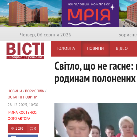
Четвер, 06 серпня 2026
Бориспi
ГОЛОВНА
НОВИНИ
ВІДЕО
Світло, що не гасне
родинам полонених 
НОВИНИ
/
БОРИСПІЛЬ
/
ОСТАННІ НОВИНИ
28-12-2025, 10:30
ІРИНА КОСТЕНКО,
ФОТО АВТОРА
1 293
0