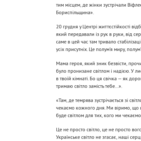
тим місцем, де жінки зустрічали Віфл
Бориспільщина».
20 грудня у Центрі життєстійкості від
який передавали із рук в руки, від с
саме в цей час там тривало стабіліза
усіх присутніх. Це полум’я миру, полум’
Мама героя, який зник безвісти, проч
було пронизане світлом і надією. У ли
в твоїй кімнаті. Бо ця свічка — як доро
тримаю світло замість тебе…».
«Там, де темрява зустрічається зі світл
чекаємо кожного дня. Ми віримо, що ц
буде світлом для тих, кого ми чекаємо
Це не просто світло, це не просто вого
Українське світло не згасає, наші сер