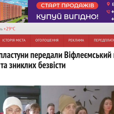
+29°
C
ль
ІСТОРІЯ МІСТА
ОГОЛОШЕННЯ
РЕКЛАМА
ПЕРЕДПЛАТ
: пластуни передали Віфлеємський
та зниклих безвісти