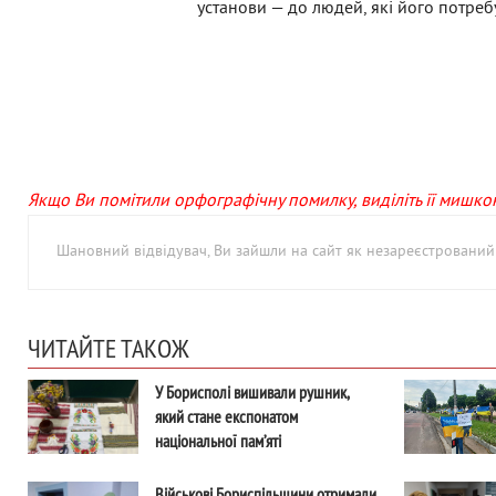
установи — до людей, які його потреб
Якщо Ви помітили орфографічну помилку, виділіть її мишкою 
Шановний відвідувач, Ви зайшли на сайт як незареєстровани
ЧИТАЙТЕ ТАКОЖ
У Борисполі вишивали рушник,
який стане експонатом
національної пам’яті
Військові Бориспільщини отримали