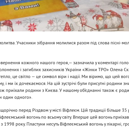
 молитва. Учасники зібрання молилися разом під слова пісні-мо
повернення кожного нашого героя,— зазначила у коментарі гол
полонених і загиблих захисників України «Жінки ТРО» Олена Ск
пло, це світло — це символ віри і надії. Ми віримо, що цей вог
 і ми їх дочекаємося. На цій зустрічі були присутні родини зн
кож приїхали родини з Києва. У нашому об’єднанні також є род
и один одного».
орічно перед Різдвом у місті Віфлеєм. Цій традиції більше 35 
іфлеємський вогонь по всьому світу. Вперше цей вогонь приїхав
 з 1998 року. Пластуни несуть Віфлеємський вогонь у лікарні, гр