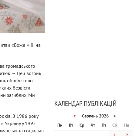
литви «Боже мій, на
ова громадського
итюк. — Цей вогонь
онь обов’язково
иклих безвісти,
ини загиблих. Ми
КАЛЕНДАР ПУБЛІКАЦІЙ
років. З 1986 року
«
Серпень 2026 »
 в Україну у 1992
Пн
Вт
Ср
Чт
Пт
Сб
Нд
омадські та соціальні
1
2