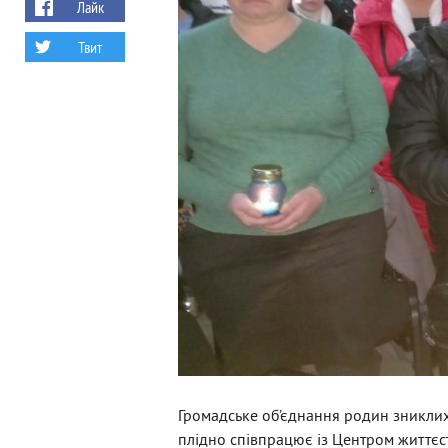
Лайк
Твит
Громадське об’єднання родин зниклих
плідно співпрацює із Центром життєст