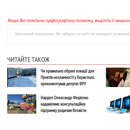
Якщо Ви помітили орфографічну помилку, виділіть її мишкою 
Шановний відвідувач, Ви зайшли на сайт як незареєстровани
ЧИТАЙТЕ ТАКОЖ
Чи правильно обрані локації для
Пунктів незламності у Борисполі,
прокоментував депутат ВРУ
Олександр Федієнко
Нардеп Олександр Федієнко
надаватиме консультаційну
підтримку родичам безвісти
зниклих воїнів