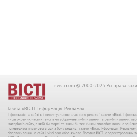
i-visti.com © 2000-2025 Усі права зах
Газета «ВІСТІ. Інформація. Реклама».
Інформація на сайті є інтелектуальною власністю редакції газети «Вісті. Інформа
числі окремих частин текстів чи зображень, публікування та републікування, пе
матеріалів сайту, в якій би формі та яким би технічним способом воно не здійсн
попередньої письмової згоди з боку редакції газети «Вісті. Інформація. Реклама»
гіперпосилання на сайт i-visti.com обов'язкове. Логотип ВІСТІ є зареєстрованим