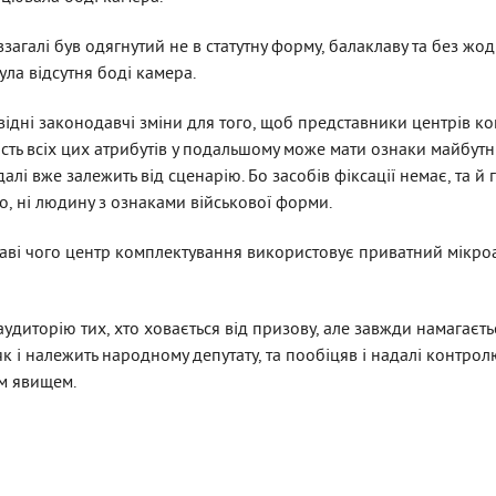
агалі був одягнутий не в статутну форму, балаклаву та без жо
ула відсутня боді камера.
ідні законодавчі зміни для того, щоб представники центрів к
ність всіх цих атрибутів у подальшому може мати ознаки майбут
далі вже залежить від сценарію. Бо засобів фіксації немає, та 
о, ні людину з ознаками військової форми.
таві чого центр комплектування використовує приватний мікро
аудиторію тих, хто ховається від призову, але завжди намагаєт
як і належить народному депутату, та пообіцяв і надалі контро
им явищем.