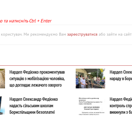
та натисніть Ctrl + Enter
й користувач. Ми рекомендуємо Вам
зареєструватися
або зайти на сайт 
Нардеп Федієнко прокоментував
Нардеп Олек
ситуацію з мобілізацією чоловіка,
нараду в Бор
що доглядає лежачого хворого
батька
Нардеп Олександр Федієнко
Нардеп Федіє
надасть сільським школам
контроль спра
Бориспільщини безоплатні
викинули з б
комп’ютери
Борисполі