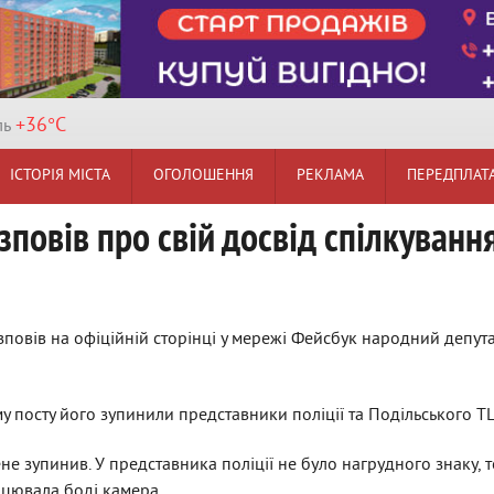
+36°
C
ль
ІСТОРІЯ МІСТА
ОГОЛОШЕННЯ
РЕКЛАМА
ПЕРЕДПЛАТ
повів про свій досвід спілкуванн
зповів на офіційній сторінці у мережі Фейсбук народний депут
му посту його зупинили представники поліції та Подільського Т
не зупинив. У представника поліції не було нагрудного знаку, 
рацювала боді камера.