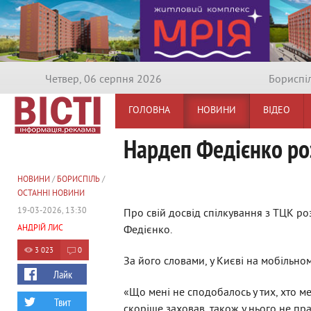
Четвер, 06 серпня 2026
Бориспi
ГОЛОВНА
НОВИНИ
ВІДЕО
Нардеп Федієнко роз
НОВИНИ
/
БОРИСПІЛЬ
/
ОСТАННІ НОВИНИ
19-03-2026, 13:30
Про свій досвід спілкування з ТЦК ро
АНДРІЙ ЛИС
Федієнко.
3 023
0
За його словами, у Києві на мобільно
Лайк
«Що мені не сподобалось у тих, хто ме
Твит
скоріше заховав, також у нього не п