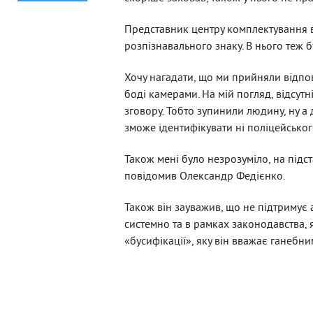
Представник центру комплектування вз
розпізнавального знаку. В нього теж б
Хочу нагадати, що ми прийняли відпов
боді камерами. На мій погляд, відсут
зговору. Тобто зупинили людину, ну а 
зможе ідентифікувати ні поліцейськог
Також мені було незрозуміло, на підс
повідомив Олександр Федієнко.
Також він зауважив, що не підтримує 
системно та в рамках законодавства, 
«бусифікації», яку він вважає ганебн