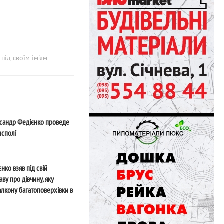
під своїм ім'ям.
сандр Федієнко проведе
исполі
нко взяв під свій
ву про дівчину, яку
алкону багатоповерхівки в