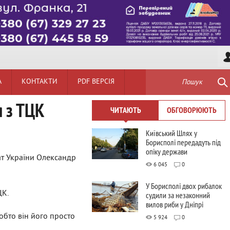
А
КОНТАКТИ
PDF ВЕРСІЯ
Пошук
я з ТЦК
ЧИТАЮТЬ
ОБГОВОРЮЮТЬ
Київський Шлях у
Борисполі передадуть під
опіку держави
ат України Олександр
6 045
0
У Борисполі двох рибалок
ЦК.
судили за незаконний
вилов риби у Дніпрі
тобто він його просто
5 924
0