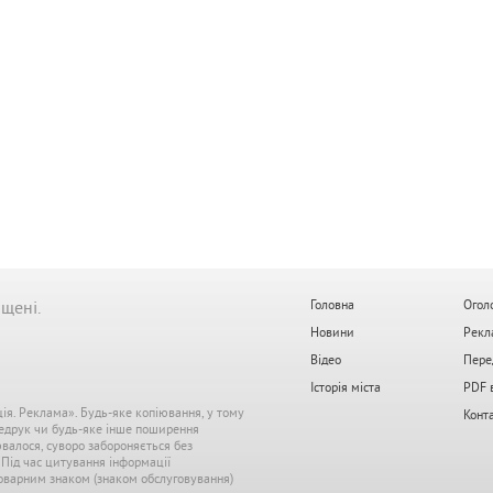
ищені.
Головна
Огол
Новини
Рекл
Відео
Пере
Історія міста
PDF 
ція. Реклама». Будь-яке копіювання, у тому
Конт
редрук чи будь-яке інше поширення
ювалося, суворо забороняється без
. Під час цитування інформації
 товарним знаком (знаком обслуговування)