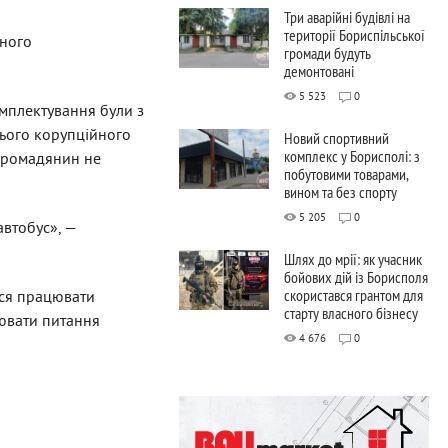
Три аварійні будівлі на
території Бориспільської
дного
громади будуть
демонтовані
5 523
0
омплектування були з
нього корупційного
Новий спортивний
комплекс у Борисполі: з
й громадянин не
побутовими товарами,
вином та без спорту
5 205
0
автобус», —
Шлях до мрії: як учасник
бойових дій із Борисполя
скористався грантом для
ься працювати
старту власного бізнесу
лювати питання
4 676
0