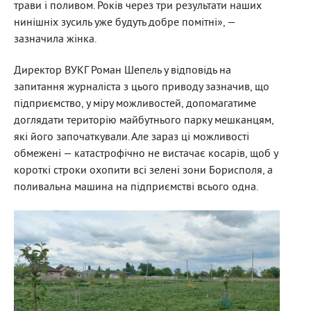
трави і поливом. Років через три результати наших
нинішніх зусиль уже будуть добре помітні», —
зазначила жінка.
Директор ВУКГ Роман Шепель у відповідь на
запитання журналіста з цього приводу зазначив, що
підприємство, у міру можливостей, допомагатиме
доглядати територію майбутнього парку мешканцям,
які його започаткували. Але зараз ці можливості
обмежені — катастрофічно не вистачає косарів, щоб у
короткі строки охопити всі зелені зони Борисполя, а
поливальна машина на підприємстві всього одна.