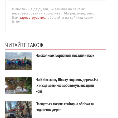
Шановний відвідувач, Ви зайшли на сайт як
незареєстрований користувач. Ми рекомендуємо
Вам
зареєструватися
або зайти на сайт під своїм
ім'ям.
ЧИТАЙТЕ ТАКОЖ
На околицях Борисполя посадили парк
На Київському Шляху видалять дерева. На
їх місце заявника зобов’яжуть висадити
нові
Планується масова санітарна обрізка та
видалення дерев