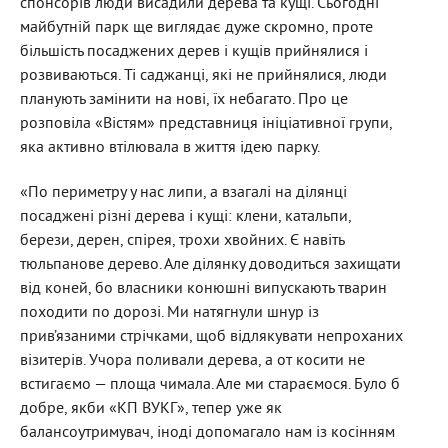
спонсорів люди висадили дерева та кущі. Сьогодні
майбутній парк ще виглядає дуже скромно, проте
більшість посаджених дерев і кущів прийнялися і
розвиваються. Ті саджанці, які не прийнялися, люди
планують замінити на нові, їх небагато. Про це
розповіла «Вістям» представниця ініціативної групи,
яка активно втілювала в життя ідею парку.
«По периметру у нас липи, а взагалі на ділянці
посаджені різні дерева і кущі: клени, катальпи,
берези, дерен, спірея, трохи хвойних. Є навіть
тюльпанове дерево. Але ділянку доводиться захищати
від коней, бо власники конюшні випускають тварин
походити по дорозі. Ми натягнули шнур із
прив’язаними стрічками, щоб відлякувати непроханих
візитерів. Учора поливали дерева, а от косити не
встигаємо — площа чимала. Але ми стараємося. Було б
добре, якби «КП ВУКГ», тепер уже як
балансоутримувач, іноді допомагало нам із косінням