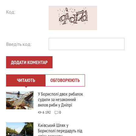
Код:
Введіть код:
ДОДАТИ КОМЕНТАР
ЧИТАЮТЬ
ОБГОВОРЮЮТЬ
У Борисполі двох рибалок
судили за незаконний
вилов риби у Дніпрі
6 192
0
Київський Шлях у
Борисполі передадуть під
опіку держави