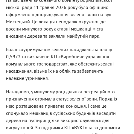
На засіданні виконавчого комітету Бориспільської
міської ради 11 травня 2026 року було офіційно
оформлено підпорядкування зеленої зони на вул.
Мистецькій. Це локація неподалік окружної, де
восени минулого року активні мешканці міста
висадили дерева та заклали майбутній парк.
Балансоутримувачем зелених насаджень на площі
0,5972 га визначено КП «Виробниче управління
комунального господарства», яке обстежить зелені
насадження, візьме їх на облік та забезпечить
належне утримання.
Нагадаємо, у минулому році ділянка рекреаційного
призначення отримала статус зеленої зони. Поряд із
нею розташована приватна конюшня, і саме це
спонукало мешканців сусідських будинків висадити
дерева на пустирищі, яке використовувалось для
вигулу коней. За підтримки КП «ВУКГ» та за допомоги