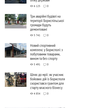
6 125
0
Три аварійні будівлі на
території Бориспільської
громади будуть
демонтовані
5 741
0
Новий спортивний
комплекс у Борисполі: з
побутовими товарами,
вином та без спорту
5 491
0
Шлях до мрії: як учасник
бойових дій із Борисполя
скористався грантом для
старту власного бізнесу
4 854
0