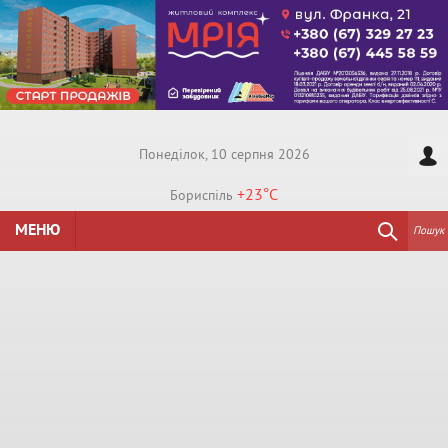
Понедiлок, 10 серпня 2026
+23°
C
Бориспiль
МЕНЮ
Пошук