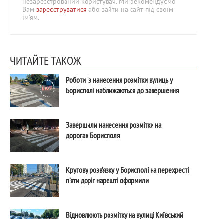
незареєстрований користувач. Ми рекомендуємо
Вам
зареєструватися
або зайти на сайт під своїм
ім'ям.
ЧИТАЙТЕ ТАКОЖ
Роботи із нанесення розмітки вулиць у
Борисполі наближаються до завершення
Завершили нанесення розмітки на
дорогах Борисполя
Кругову розв’язку у Борисполі на перехресті
п’яти доріг нарешті оформили
Відновлюють розмітку на вулиці Київський