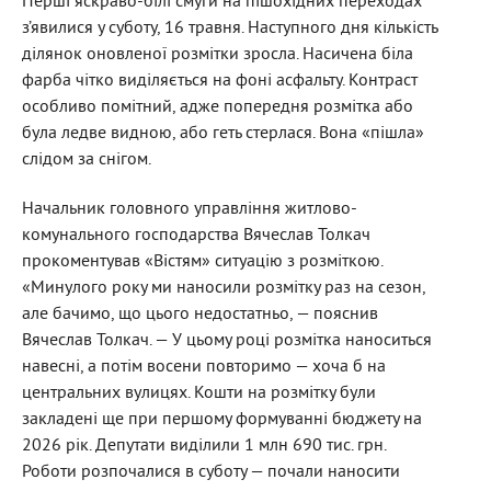
Перші яскраво-білі смуги на пішохідних переходах
з’явилися у суботу, 16 травня. Наступного дня кількість
ділянок оновленої розмітки зросла. Насичена біла
фарба чітко виділяється на фоні асфальту. Контраст
особливо помітний, адже попередня розмітка або
була ледве видною, або геть стерлася. Вона «пішла»
слідом за снігом.
Начальник головного управління житлово-
комунального господарства Вячеслав Толкач
прокоментував «Вістям» ситуацію з розміткою.
«Минулого року ми наносили розмітку раз на сезон,
але бачимо, що цього недостатньо, — пояснив
Вячеслав Толкач. — У цьому році розмітка наноситься
навесні, а потім восени повторимо — хоча б на
центральних вулицях. Кошти на розмітку були
закладені ще при першому формуванні бюджету на
2026 рік. Депутати виділили 1 млн 690 тис. грн.
Роботи розпочалися в суботу — почали наносити