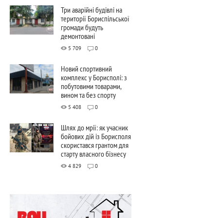
Три аварійні будівлі на
території Бориспільської
громади будуть
демонтовані
5 709
0
Новий спортивний
комплекс у Борисполі: з
побутовими товарами,
вином та без спорту
5 408
0
Шлях до мрії: як учасник
бойових дій із Борисполя
скористався грантом для
старту власного бізнесу
4 829
0