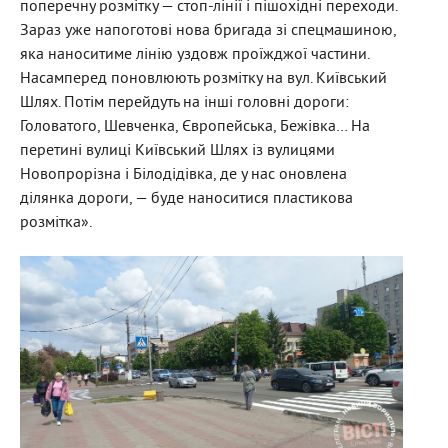
поперечну розмітку — стоп-лінії і пішохідні переходи.
Зараз уже напоготові нова бригада зі спецмашиною,
яка наноситиме лінію уздовж проїжджої частини.
Насамперед поновлюють розмітку на вул. Київський
Шлях. Потім перейдуть на інші головні дороги:
Головатого, Шевченка, Європейська, Бежівка… На
перетині вулиці Київський Шлях із вулицями
Новопрорізна і Білодідівка, де у нас оновлена
ділянка дороги, — буде наноситися пластикова
розмітка».