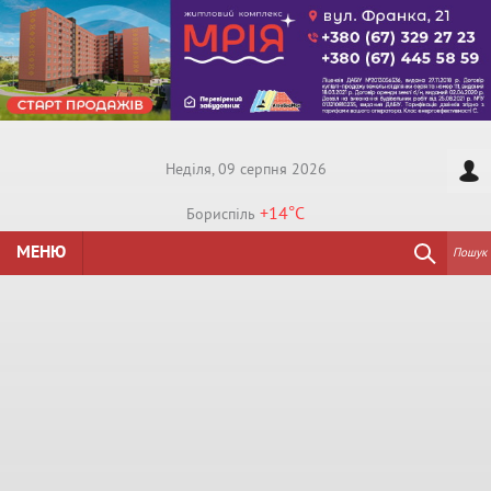
Недiля, 09 серпня 2026
+14°
C
Бориспiль
МЕНЮ
Пошук