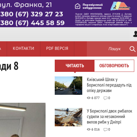
А
КОНТАКТИ
PDF ВЕРСІЯ
Пошук
ади 8
ЧИТАЮТЬ
ОБГОВОРЮЮТЬ
Київський Шлях у
Борисполі передадуть під
опіку держави
6 077
0
У Борисполі двох рибалок
судили за незаконний
вилов риби у Дніпрі
6 016
0