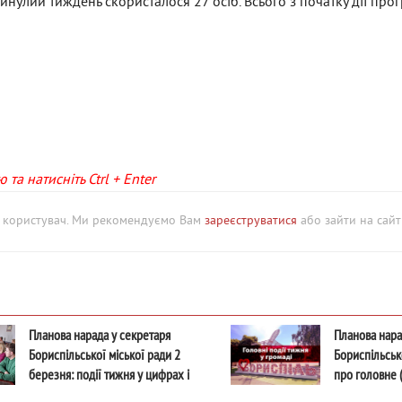
инулий тиждень скористалося 27 осіб. Всього з початку дії про
та натисніть Ctrl + Enter
й користувач. Ми рекомендуємо Вам
зареєструватися
або зайти на сайт 
Планова нарада у секретаря
Планова нара
Бориспільської міської ради 2
Бориспільсько
березня: події тижня у цифрах і
про головне (
фактах