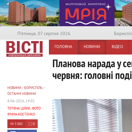
П'ятниця, 07 серпня 2026
Бориспi
ГОЛОВНА
НОВИНИ
ВІДЕО
Планова нарада у се
червня: головні под
НОВИНИ
/
БОРИСПІЛЬ
/
ОСТАННІ НОВИНИ
8-06-2026, 19:02
ТЕТЯНА ЦІЛИК, ФОТО
ІРИНА КОСТЕНКО
3 002
0