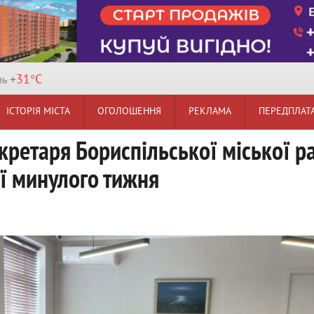
+31°
C
ль
ІСТОРІЯ МІСТА
ОГОЛОШЕННЯ
РЕКЛАМА
ПЕРЕДПЛАТ
кретаря Бориспільської міської р
ії минулого тижня