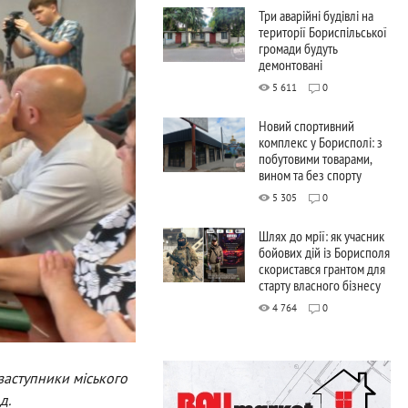
Три аварійні будівлі на
території Бориспільської
громади будуть
демонтовані
5 611
0
Новий спортивний
комплекс у Борисполі: з
побутовими товарами,
вином та без спорту
5 305
0
Шлях до мрії: як учасник
бойових дій із Борисполя
скористався грантом для
старту власного бізнесу
4 764
0
заступники міського
д.