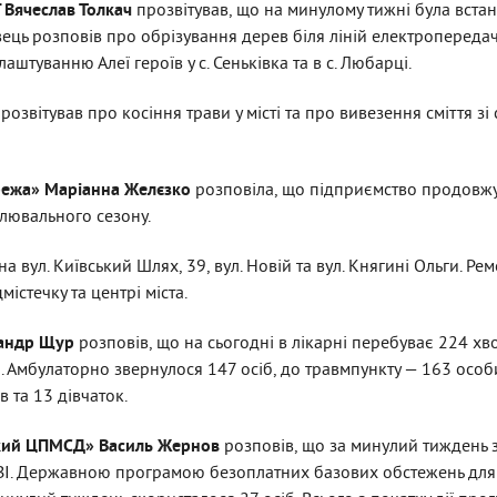
 Вячеслав Толкач
прозвітував, що на минулому тижні була вста
вець розповів про обрізування дерев біля ліній електропередач 
штуванню Алеї героїв у с. Сеньківка та в с. Любарці.
розвітував про косіння трави у місті та про вивезення сміття зі
режа» Маріанна Желєзко
розповіла, що підприємство продовжу
алювального сезону.
вул. Київський Шлях, 39, вул. Новій та вул. Княгині Ольги. Ре
істечку та центрі міста.
сандр Щур
розповів, що на сьогодні в лікарні перебуває 224 х
б. Амбулаторно звернулося 147 осіб, до травмпункту — 163 особ
 та 13 дівчаток.
ький ЦПМСД» Василь Жернов
розповів, що за минулий тиждень 
РВІ. Державною програмою безоплатних базових обстежень для 