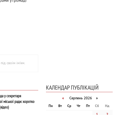
грами у громаді
під своїм ім'ям.
КАЛЕНДАР ПУБЛІКАЦІЙ
да у секретаря
«
Серпень 2026 »
ї міської ради: коротко
Пн
Вт
Ср
Чт
Пт
Сб
Нд
відео)
1
2