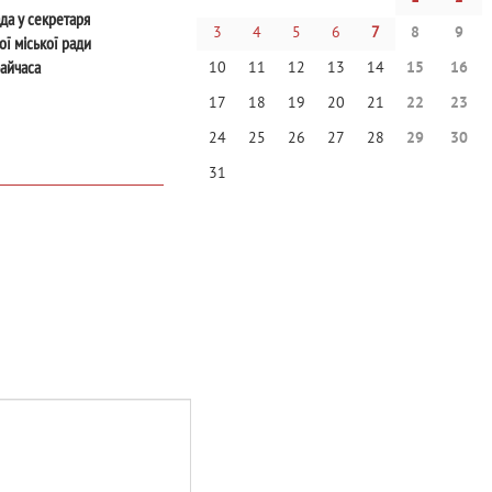
да у секретаря
3
4
5
6
7
8
9
ої міської ради
айчаса
10
11
12
13
14
15
16
17
18
19
20
21
22
23
24
25
26
27
28
29
30
31