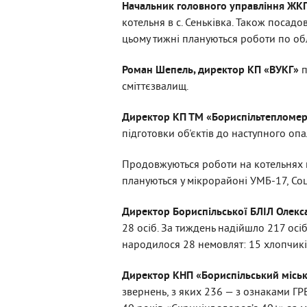
Начальник головного управління ЖКГ
котельня в с. Сеньківка. Також посадо
цьому тижні плануються роботи по обла
Роман Шепель, директор КП «ВУКГ»
п
сміттєзвалищ.
Директор КП ТМ «Бориспільтепломе
підготовки об'єктів до наступного оп
Продовжуються роботи на котельнях на 
плануються у мікрорайоні УМБ-17, Соцм
Директор Бориспільської БЛІЛ Олек
28 осіб. За тиждень надійшло 217 осі
народилося 28 немовлят: 15 хлопчиків
Директор КНП «Бориспільський міс
звернень, з яких 236 — з ознаками Г