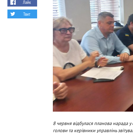
Лайк
Твит
8 червня відбулася планова нарада у 
голови та керівники управлінь звітув