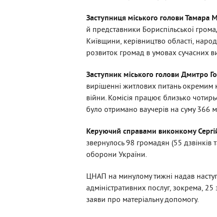
Заступниця міського голови Тамара
й представники Бориспільської грома
Київщини, керівництво області, наро
розвиток громад в умовах сучасних ви
Заступник міського голови Дмитро Г
вирішенні житлових питань окремим ка
війни. Комісія працює близько чотирьо
було отримано ваучерів на суму 366 м
Керуючий справами виконкому Серг
звернулось 98 громадян (55 дзвінків т
оборони України.
ЦНАП на минулому тижні надав наступ
адміністративних послуг, зокрема, 25 з
заяви про матеріальну допомогу.