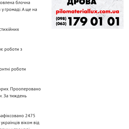
новлена блочна
у громаді. А ще на
 стихійних
є роботи з
монтні роботи
ворих. Прооперовано
и. За тиждень
зафіксовано 2475
українців віком від