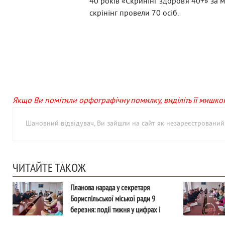
40 років «Скринінг здоров’я 40+» за м
скрінінг провели 70 осіб.
Якщо Ви помітили орфографічну помилку, виділіть її мишкою 
Шановний відвідувач, Ви зайшли на сайт як незареєстровани
ЧИТАЙТЕ ТАКОЖ
Планова нарада у секретаря
Бориспільської міської ради 9
березня: події тижня у цифрах і
фактах