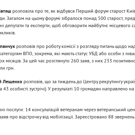
 Матяш
розповіла про те, як відбувся Перший форум старост Киї
ди. Загалом на цьому форумі зібралося понад 500 старост, пре
дні депутати та експерти, щоб обговорити майбутнє місцевого 
кликів.
опанчук
розповів про роботу комісії з розгляду питань щодо н
тегоріям ВПО, зокрема, які мають статус УБД або особи з інва
х місяців. За цей час розглянуто 260 заяв, з них 233 позитивно.
лн грн.
ій Лещенко
розповів, що
за тиждень
до Центру рекрутингу украї
а 43 особисті зустрічі). У результаті 10 громадян направлено н
ні послуги: 14 консультацій ветеранам через ветеранський цен
аяв про відстрочку від мобілізації. Зареєстровано 88 звернень г