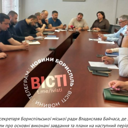
секретаря Бориспільської міської ради Владислава Байчаса, де 
али про основні виконані завдання та плани на наступний періо