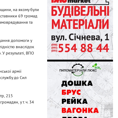
вщини, на якому були
дставники 69 громад
самоврядування та
адання допомоги у
лідністю внаслідок
 У результаті, ВПО
нської армії
а службу до Сил
тр, 215
ромадян, у т. ч. 34