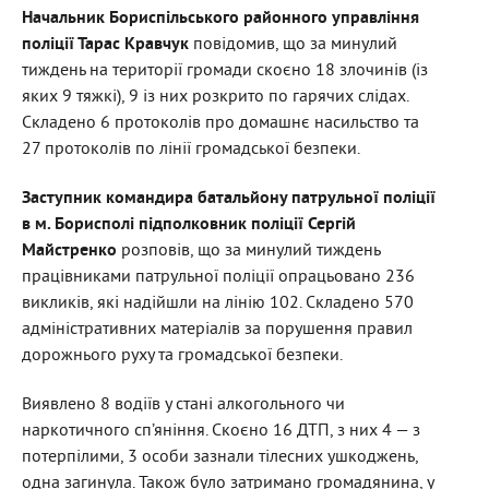
Начальник Бориспільського районного управління
поліції Тарас Кравчук
повідомив, що за минулий
тиждень на території громади скоєно 18 злочинів (із
яких 9 тяжкі), 9 із них розкрито по гарячих слідах.
Складено 6 протоколів про домашнє насильство та
27 протоколів по лінії громадської безпеки.
Заступник командира батальйону патрульної поліції
в м. Борисполі підполковник поліції Сергій
Майстренко
розповів, що за минулий тиждень
працівниками патрульної поліції опрацьовано 236
викликів, які надійшли на лінію 102. Складено 570
адміністративних матеріалів за порушення правил
дорожнього руху та громадської безпеки.
Виявлено 8 водіїв у стані алкогольного чи
наркотичного сп’яніння. Скоєно 16 ДТП, з них 4 — з
потерпілими, 3 особи зазнали тілесних ушкоджень,
одна загинула. Також було затримано громадянина, у