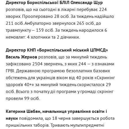
Директор Бориспільської БЛІЛ Олександр Щур
розповів, що на сьогодні в лікарні перебуває 224
хворих. Прооперовано 28 осіб. За тиждень надійшло
211 осіб. Амбулаторно звернулося 265 осіб, до
травмпункту — 159 осіб. За тиждень народилося 6
немовлят: 4 хлопчики та 2 дівчинки.
Директор КНП «Бориспільський міський ЦПМСД»
Василь Жернов
розповів, що за минулий тиждень
зафіксовано 2504 звернень, з яких 244 — з ознаками
ГРВІ. Державною програмою безоплатних базових
обстежень для українців віком від 40 років «Скринінг
здоров’я 40+» за минулий тиждень скористалося 29
осіб. Всього з початку дії програми у громаді скрінінг
провели 99 осіб.
Катерина Шабан, начальниця управління освіти і
науки
повідомила, що 18 черня завершується робота
пришкільних таборів. Тривають мультипредметні