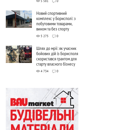
5 581
0
Новий спортивний
комплекс у Борисполі: з
побутовими товарами,
вином та без спорту
5 275
0
Шлях до мрії: як учасник
бойових дій із Борисполя
скористався грантом для
старту власного бізнесу
4 734
0