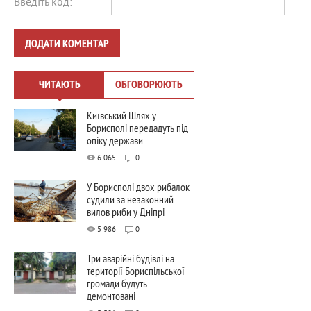
Введіть код:
ДОДАТИ КОМЕНТАР
ЧИТАЮТЬ
ОБГОВОРЮЮТЬ
Київський Шлях у
Борисполі передадуть під
опіку держави
6 065
0
У Борисполі двох рибалок
судили за незаконний
вилов риби у Дніпрі
5 986
0
Три аварійні будівлі на
території Бориспільської
громади будуть
демонтовані