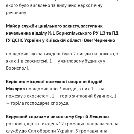
якого було виявлено та вилучено наркотичну
речовину.
М
айор служби цивільного захисту, заступник
начальника відділу №1 Бориспільського РУ ЦЗ та ПД
ГУ ДСНС України у Київській області
Олег Черненко
повідомив, що за тиждень було 2 виїзди на пожежі, з
яких 1 в екосистемі, 1 — у житловому будинку у
Борисполі.
Керівник місцевої пожежної охорони Андрій
Макаров
повідомив про 3 виїзди, з них 1 — на
пожежу в екосистемі, 1 — горів житловий будинок, 1
— горіла господарча споруда.
Керуючий справами виконкому Сергій Лещенко
розповів, що
за тиждень 12 громадян направлено на
службу до Сил оборони України. 3 громадянина