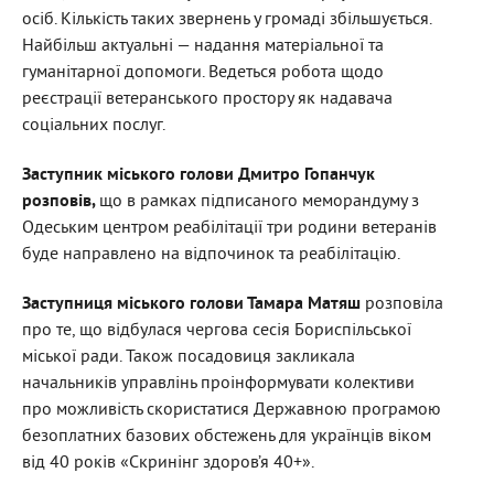
осіб. Кількість таких звернень у громаді збільшується.
Найбільш актуальні — надання матеріальної та
гуманітарної допомоги. Ведеться робота щодо
реєстрації ветеранського простору як надавача
соціальних послуг.
Заступник міського голови Дмитро Гопанчук
розповів,
що в рамках підписаного меморандуму з
Одеським центром реабілітації три родини ветеранів
буде направлено на відпочинок та реабілітацію.
Заступниця міського голови Тамара Матяш
розповіла
про те, що відбулася чергова сесія Бориспільської
міської ради. Також посадовиця закликала
начальників управлінь проінформувати колективи
про можливість скористатися
Державною програмою
безоплатних базових обстежень для українців віком
від 40 років «Скринінг здоров’я 40+».