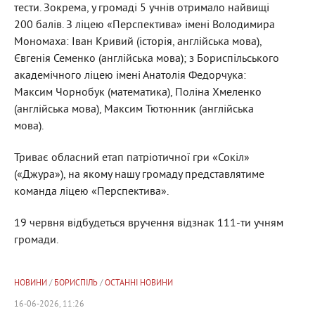
тести. Зокрема, у громаді 5 учнів отримало найвищі
200 балів. З
ліцею «Перспектива» імені Володимира
Мономаха: Іван Кривий (історія, англійська мова),
Євгенія Семенко (англійська мова); з Бориспільського
академічного ліцею імені Анатолія Федорчука:
Максим Чорнобук (математика), Поліна Хмеленко
(англійська мова), Максим Тютюнник (англійська
мова).
Триває обласний етап патріотичної гри «Сокіл»
(«Джура»), на якому нашу громаду представлятиме
команда ліцею «Перспектива».
19 червня відбудеться вручення відзнак 111-ти учням
громади.
НОВИНИ
/
БОРИСПІЛЬ
/
ОСТАННІ НОВИНИ
16-06-2026, 11:26