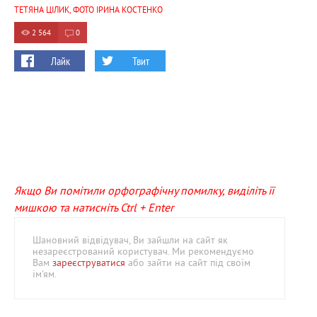
ТЕТЯНА ЦІЛИК, ФОТО ІРИНА КОСТЕНКО
2 564
0
Лайк
Твит
Якщо Ви помітили орфографічну помилку, виділіть її
мишкою та натисніть Ctrl + Enter
Шановний відвідувач, Ви зайшли на сайт як
незареєстрований користувач. Ми рекомендуємо
Вам
зареєструватися
або зайти на сайт під своїм
ім'ям.