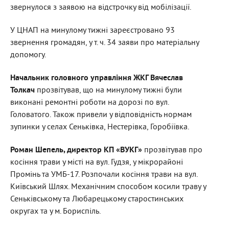
звернулося з заявою на відстрочку від мобілізації.
У ЦНАП на минулому тижні зареєстровано 93
звернення громадян, у т. ч. 34 заяви про матеріальну
допомогу.
Начальник головного управління ЖКГ Вячеслав
Толкач
прозвітував, що на минулому тижні були
виконані ремонтні роботи на дорозі по вул.
Головатого. Також привели у відповідність нормам
зупинки у селах Сеньківка, Нестерівка, Горобіївка.
Роман Шепель, директор КП «ВУКГ»
прозвітував про
косіння трави у місті на вул. Гудзя, у мікрорайоні
Промінь та УМБ-17. Розпочали косіння трави на вул.
Київський Шлях. Механічним способом косили траву у
Сеньківському та Любарецькому старостинських
округах та у м. Бориспіль.