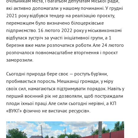
очільникам міста, і багатьом депутатам міської ради,
які активно допомагали у нашому починанні. У грудні
2021 року відбувся тендер на реалізацію проєкту,
переможцем було визначено білоцерківське
підприємство. 16 лютого 2022 року у міськвиконкомі
відбулася зустріч за участі ініціативної групи, а 1
березня вже мали розпочатися роботи. Але 24 лютого
розпочалося повномасштабне вторгнення і проєкт
заморозили.
Сьогодні природа бере своє — ростуть бур’яни,
пробивається поросль. Мешканці громади, у міру
своїх сил, намагаються підтримувати порядок. Навіть у
перший воєнний рік не дозволяли, щоб постраждали
плоди їхньої праці. Але сили сьогодні нерівні, а КП
«ВУКГ» фізично не вистачає ресурсів».