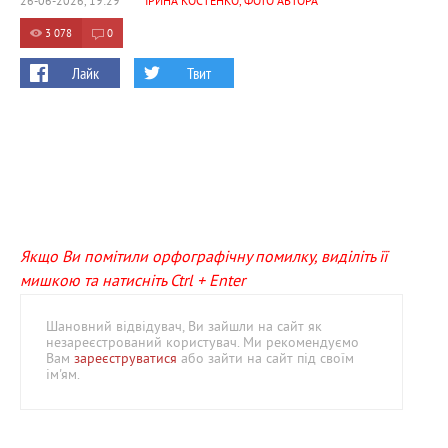
26-06-2026, 19:29
ІРИНА КОСТЕНКО, ФОТО АВТОРА
3 078
0
Лайк
Твит
Якщо Ви помітили орфографічну помилку, виділіть її
мишкою та натисніть Ctrl + Enter
Шановний відвідувач, Ви зайшли на сайт як
незареєстрований користувач. Ми рекомендуємо
Вам
зареєструватися
або зайти на сайт під своїм
ім'ям.