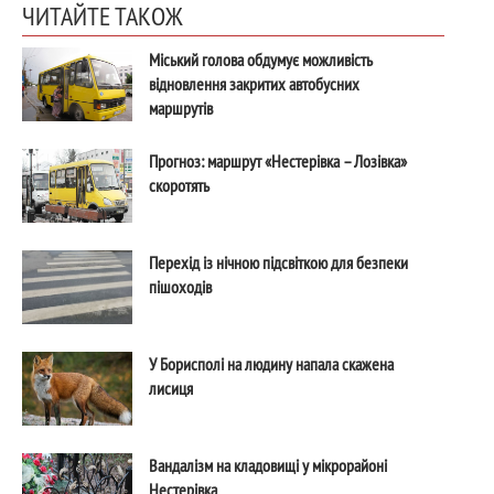
ЧИТАЙТЕ ТАКОЖ
Міський голова обдумує можливість
відновлення закритих автобусних
маршрутів
Прогноз: маршрут «Нестерівка – Лозівка»
скоротять
Перехід із нічною підсвіткою для безпеки
пішоходів
У Борисполі на людину напала скажена
лисиця
Вандалізм на кладовищі у мікрорайоні
Нестерівка