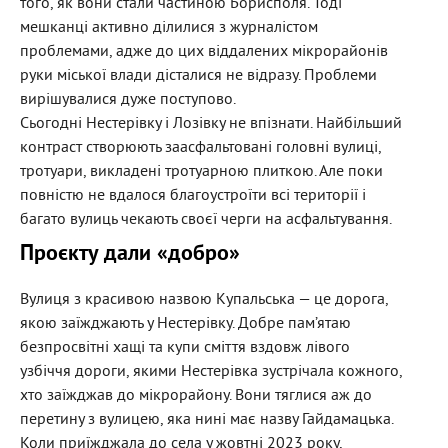
того, як вони стали частиною Борисполя. Тоді
мешканці активно ділилися з журналістом
проблемами, адже до цих віддалених мікрорайонів
руки міської влади дісталися не відразу. Проблеми
вирішувалися дуже поступово.
Сьогодні Нестерівку і Лозівку не впізнати. Найбільший
контраст створюють заасфальтовані головні вулиці,
тротуари, викладені тротуарною плиткою. Але поки
повністю не вдалося благоустроїти всі території і
багато вулиць чекають своєї черги на асфальтування.
Проєкту дали «добро»
Вулиця з красивою назвою Купальська — це дорога,
якою заїжджають у Нестерівку. Добре пам’ятаю
безпросвітні хащі та купи сміття вздовж лівого
узбіччя дороги, якими Нестерівка зустрічала кожного,
хто заїжджав до мікрорайону. Вони тяглися аж до
перетину з вулицею, яка нині має назву Гайдамацька.
Коли приїжджала до села у жовтні 2023 року,