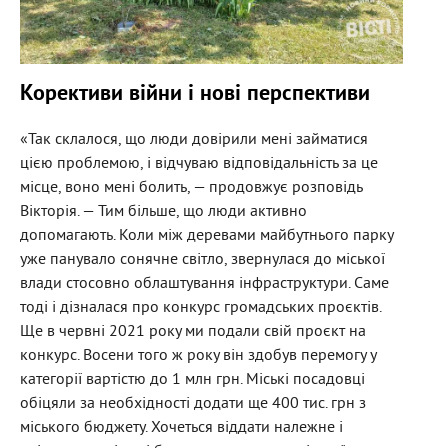
Корективи війни і нові перспективи
«Так склалося, що люди довірили мені займатися
цією проблемою, і відчуваю відповідальність за це
місце, воно мені болить, — продовжує розповідь
Вікторія. — Тим більше, що люди активно
допомагають. Коли між деревами майбутнього парку
уже панувало сонячне світло, звернулася до міської
влади стосовно облаштування інфраструктури. Саме
тоді і дізналася про конкурс громадських проєктів.
Ще в червні 2021 року ми подали свій проєкт на
конкурс. Восени того ж року він здобув перемогу у
категорії вартістю до 1 млн грн. Міські посадовці
обіцяли за необхідності додати ще 400 тис. грн з
міського бюджету. Хочеться віддати належне і