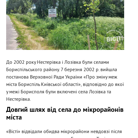
До 2002 року Нестерівка і Лозівка були селами
Бориспільського району. 7 березня 2002 р. вийшла
постанова Верховної Ради України «Про зміну меж
міста Бориспіль Київської області», відповідно до якої
у межі Борисполя були включені села Лозівка та
Нестерівка.
Довгий шлях від села до мікрорайонів
міста
«Вісті» відвідали обидва мікрорайони невдовзі після