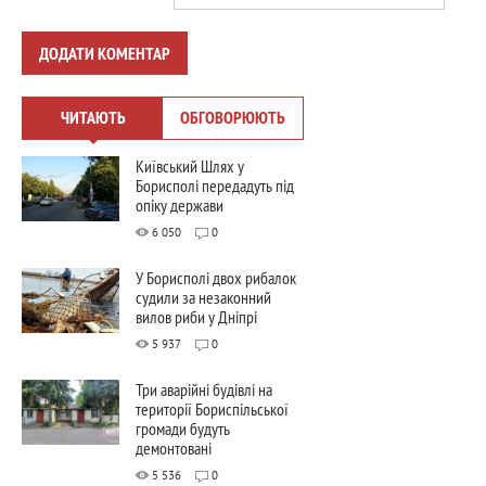
ДОДАТИ КОМЕНТАР
ЧИТАЮТЬ
ОБГОВОРЮЮТЬ
Київський Шлях у
Борисполі передадуть під
опіку держави
6 050
0
У Борисполі двох рибалок
судили за незаконний
вилов риби у Дніпрі
5 937
0
Три аварійні будівлі на
території Бориспільської
громади будуть
демонтовані
5 536
0