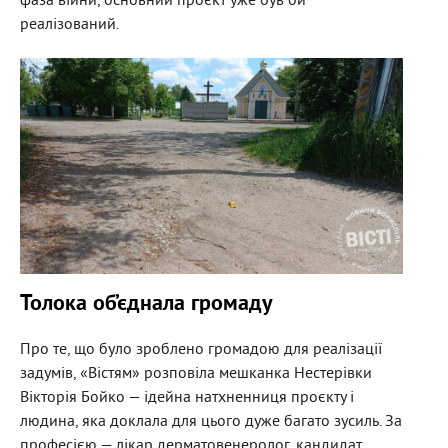
фаза війни, основний проєкт уже був би
реалізований.
Толока об’єднала громаду
Про те, що було зроблено громадою для реалізації
задумів, «Вістям» розповіла мешканка Нестерівки
Вікторія Бойко — ідейна натхненниця проєкту і
людина, яка доклала для цього дуже багато зусиль. За
професією — лікар дерматовенеролог, кандидат