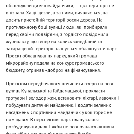
обстежуючи дитячі майданчики, — цієї території не
впізнала. Хащі щезли, а за ними, виявляється, на
досить пристойній території росли дерева. На
протилежному боці вулиці люди, які прибирали
перед своїми подвір’ями, з гордістю повідомили
журналісту, що тепер на колись занедбаній та
захаращеній території планується облаштувати парк.
Проєкт облаштування парку, який громада
мікрорайону подала на конкурс громадського
бюджету, отримав «добро» на фінансування.
Проєктом передбачалося почистити озеро на розі
вулиць Купальської та Гайдамацької, прокласти
тротуари і велодоріжки, встановити ліхтарі, лавочки і
побудувати дитячий майданчик. І додати зелених
насаджень. Спортивний майданчик у кошторис не
поміщався. В перспективі парк планувалося
розбудовувати далі. І якби не розпочалася активна