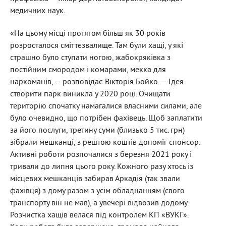
медичних наук.
«На цьому місці протягом більш як 30 років
розросталося сміттєзвалище. Там були хащі, у які
страшно було ступати ногою, жабокряківка з
постійним смородом і комарами, мекка для
наркоманів, — розповідає Вікторія Бойко. — Ідея
створити парк виникла у 2020 році. Очищати
територію спочатку намагалися власними силами, але
було очевидно, що потрібен фахівець. Щоб заплатити
за його послуги, третину суми (близько 5 тис. грн)
зібрали мешканці, з рештою коштів допоміг спонсор.
Активні роботи розпочалися з березня 2021 року і
тривали до липня цього року. Кожного разу хтось із
місцевих мешканців забирав Аркадія (так звали
фахівця) з дому разом з усім обладнанням (свого
транспорту він не мав), а увечері відвозив додому.
Розчистка хащів велася під контролем КП «ВУКГ».