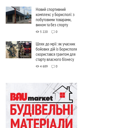
Новий спортивний
комплекс у Борисполі: з
побутовими товарами,
вином та без спорту
5 220
0
Шлях до мрії: як учасник
бойових дій із Борисполя
скористався грантом для
старту власного бізнесу
4 689
0