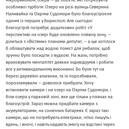
мікрорайоном, озера — це об’єкти, які потребують
особливої турботи. Озеро на розі вулиць Северина
Наливайка та Охріма Судомори було благоустроєне
одним із перших у Борисполі. Але сьогодні
благоустрій потребує додаткових робіт. «У
перспективі на озері буде оновлено пляжну зону, —
ділиться з «Вістями» планами депутат, — а ще хотілося
б облаштувати над водою поміст для рибалок, щоб
зручно було посидіти з вудкою. На жаль, потрібно
враховувати менталітет деяких індивідуумів і робити
все у антивандальному виконанні. Бо були тут на
березі дерев’яні альтанки, та їх порозбивали,
порозламували — довелося прибрати. Хочу
встановити камери і на озері на Охріма Судомори, і
біля озера у парковій зоні, яке ще тільки у планах на
благоустрій. Зараз можна придбати камери з
акумуляторами, на сонячних батареях. Є зараз такі
камери, що не потребують електрики, чітко пишуть і
вдень, і вночі, і навіть надають змогу на відстані через