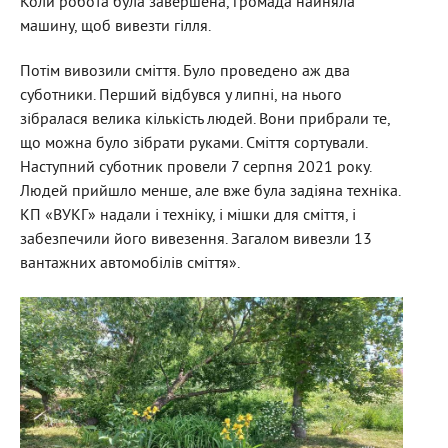
Коли робота була завершена, громада найняла
машину, щоб вивезти гілля.
Потім вивозили сміття. Було проведено аж два
суботники. Перший відбувся у липні, на нього
зібралася велика кількість людей. Вони прибрали те,
що можна було зібрати руками. Сміття сортували.
Наступний суботник провели 7 серпня 2021 року.
Людей прийшло менше, але вже була задіяна техніка.
КП «ВУКГ» надали і техніку, і мішки для сміття, і
забезпечили його вивезення. Загалом вивезли 13
вантажних автомобілів сміття».