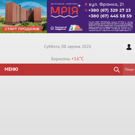
Суббота, 08 серпня 2026
+16°
C
Бориспiль
МЕНЮ
Пошук