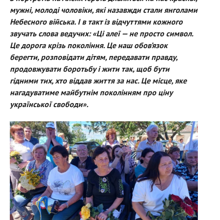
мужні, молоді чоловіки, які назавжди стали янголами
Небесного війська. І в такт із відчуттями кожного
звучать слова ведучих: «Ці алеї — не просто символ.
Це дорога крізь покоління. Це наш обов’язок
берегти, розповідати дітям, передавати правду,
продовжувати боротьбу і жити так, щоб бути
гідними тих, хто віддав життя за нас. Це місце, яке
нагадуватиме майбутнім поколінням про ціну
української свободи».