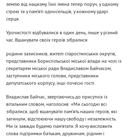
землю від нацизму. Їхні імена тепер поруч, у одному
строю та у пам’яті односельців, у кожному ударі
серця.
Урочистості відбувалися в один день, лише у різний
час. Вшанувати своїх героїв зібралися
родини захисників, жителі старостинських округів,
представники Бориспільської міської влади на чолі із
секретарем міської ради Владиславом Байчасом,
заступники міського голови, представники
депутатського корпусу, інші почесні гості.
Владислав Байчас, звертаючись до присутніх із
вітальним словом, наголосив: «Ми сьогодні всі
зібралися, щоб вшанувати пам’ять наших героїв, які
загинули, відстоюючи нашу свободу і незалежність.
Ми їх завжди будемо пам’ятати. Я хочу висловити
слова підтримки батькам, дружинам, рідним і