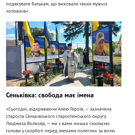
подякувати батькам, що виховали таких мужніх
чоловіків».
Сеньківка: свобода має імена
«Сьогодні, відкриваючи Алею Героїв, — зазначила
староста Сеньківського старостинського округу
Людмила Волкова, — ми з вами низько схиляємо
голови у скорботі перед іменами полеглих за волю