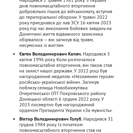
Народився 2 травня 1981 року. З перших
днів повномасштабного вторгнення
добровільно пішов до військкомату, вступив
до територіальної оборони. У травні 2022
року приєднався до лав ЗСУ. 16 квітня 2023
року під час виконання бойових завдань на
Донеччині життя відважного захисника
обірвалося — він загинув від травм,
несумісних із життям.
Євген Володимирович Копач.
Народився 3
квітня 1996 року. Коли розпочалося
повномасштабне вторгнення, він також став
на захист нашої держави. У 2022 році був
нагороджений медаллю «Незламним героям
російсько-української війни». Загинув
поблизу селища Новобахмутівка
Очеретинської ОТГ Покровського району
Донецької області 6 грудня 2022 року. У
2023 посмертно був нагороджений
орденом Президента України «За мужність».
Віктор Володимирович Голуб.
Народився 31
грудня 1984 року. Із початком
повномасштабного вторгнення став на