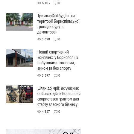
6 103
0
Три аварійні будівлі на
території Бориспільської
громади будуть
демонтовані
5 698
0
Новий спортивний
комплекс у Борисполі: з
побутовими товарами,
вином та без спорту
5 397
0
Шлях до мрії: як учасник
бойових дій із Борисполя
скористався грантом для
старту власного бізнесу
4 827
0