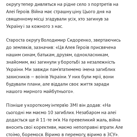
округу тепер дивляться на рідне село з портретів на
Алеї Героїв. Війна має страшну ціну. Цього дня на
священному місці згадували усіх, хто загинув за
Україну і за кожного з нас.
Староста округу Володимир Сидоренко, звертаючись
до земляків, зазначив: «Ця Алея Героїв присвячена
нашим синам, батькам, друзям, однокласникам,
знайомим, які загинули у боротьбі за незалежність
України. Ми завжди пам’ятатимемо імена загиблих
захисників — воїнів України. У них були мрії, вони
будували плани, але віддали своє життя заради
нашого мирного майбутнього».
Пізніше у короткому інтерв’ю ЗМІ він додав: «На
сьогодні ми маємо 10 загиблих. Незабаром на алеї
додасться ще й 11-те ім’я. На превеликий жаль, війна
вносить свої корективи, маємо непоправні втрати. Але
стоїмо, боремося. Віримо в перемогу, віримо в ЗСУ».