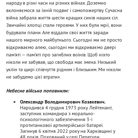
народу в різні часи на різних війнах. Доземно
вклоняємося за їхній подвиг і самопожертву. Сучасна
війна забрала життя шести кращих синів наших сіл.
Звичайні хлопці стали героями. У них були мрії, вони
будували плани. Але віддали свої життя заради
нашого мирного майбутнього. Сьогодні ми не просто
відкриваємо алею, сьогодні ми відкриваємо двері
пам’яті — пам’яті про загиблих воїнів. Щоб ніхто
ніколи не забував, що свобода має імена. Низький
уклін та щирі співчуття рідним і близьким. Ми ніколи
не забудемо цієї втрати».
Небесне військо поповнили:
Олександр Володимирович Козакевич.
Народився 4 грудня 1973 року. Лейтенант,
заступник командира з морально-
психологічного забезпечення 3-ї
протитанкової артилерійської батареї.
Загинув 6 квітня 2022 року на Харківщині у
48 років. Похований у селі Перегуди.