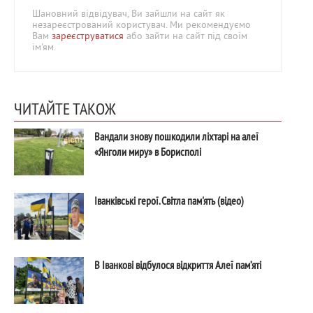
Шановний відвідувач, Ви зайшли на сайт як
незареєстрований користувач. Ми рекомендуємо
Вам
зареєструватися
або зайти на сайт під своїм
ім'ям.
ЧИТАЙТЕ ТАКОЖ
Вандали знову пошкодили ліхтарі на алеї
«Янголи миру» в Борисполі
Іванківські герої. Світла пам'ять (відео)
В Іванкові відбулося відкриття Алеї пам’яті