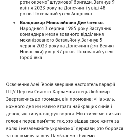
роти окремої штурмової бригади.
Загинув 9
квітня 2023 року на Донеччині у віці 48
років.
Похований у селі Андріївка.
Володимир Миколайович Дем’яненко.
Народився 3 серпня 1985 року.
Заступник
командира механізованого відділення
механізованого батальйону.
Загинув 5
червня 2023 року на Донеччині (смт Великі
Новосілки) у віці 37 років. Похований у селі
Горобіївка.
Освячення Алеї Героїв звершив настоятель парафії
ПЦУ Церкви Святого Харлампія отець Любомир.
Звертаючись до громади, він промовив: «На жаль,
кожного дня ми маємо втрати найкращих синів і
дочок, які гинуть від рук ворога. Ми схиляємо низько
голови перед пам’яттю тих, хто віддав своє життя за
волю і незалежність української держави, хто боровся
за нашу мову та віру. Пам’ятаємо і будемо