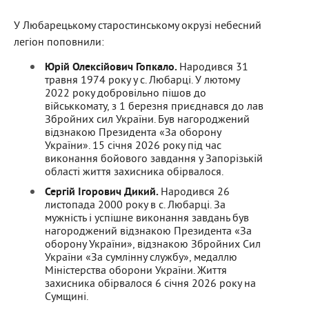
У Любарецькому старостинському окрузі небесний
легіон поповнили:
Юрій Олексійович Гопкало.
Народився 31
травня 1974 року у с. Любарці. У лютому
2022 року добровільно пішов до
військкомату, з 1 березня приєднався до лав
Збройних сил України. Був нагороджений
відзнакою Президента «За оборону
України». 15 січня 2026 року під час
виконання бойового завдання у Запорізькій
області життя захисника обірвалося.
Сергій Ігорович Дикий.
Народився 26
листопада 2000 року в с. Любарці. За
мужність і успішне виконання завдань був
нагороджений відзнакою Президента «За
оборону України», відзнакою Збройних Сил
України «За сумлінну службу», медаллю
Міністерства оборони України. Життя
захисника обірвалося 6 січня 2026 року на
Сумщині.