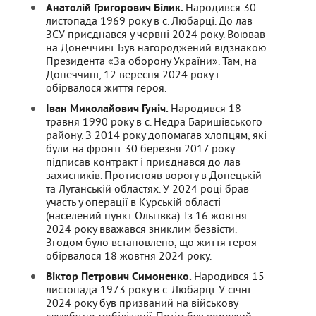
Анатолій Григорович Білик.
Народився 30
листопада 1969 року в с. Любарці. До лав
ЗСУ приєднався у червні 2024 року. Воював
на Донеччині. Був нагороджений відзнакою
Президента «За оборону України». Там, на
Донеччині, 12 вересня 2024 року і
обірвалося життя героя.
Іван Миколайович Гуніч.
Народився 18
травня 1990 року в с. Недра Баришівського
району. З 2014 року допомагав хлопцям, які
були на фронті. 30 березня 2017 року
підписав контракт і приєднався до лав
захисників. Протистояв ворогу в Донецькій
та Луганській областях. У 2024 році брав
участь у операції в Курській області
(населений пункт Ольгівка). Із 16 жовтня
2024 року вважався зниклим безвісти.
Згодом було встановлено, що життя героя
обірвалося 18 жовтня 2024 року.
Віктор Петрович Симоненко.
Народився 15
листопада 1973 року в с. Любарці. У січні
2024 року був призваний на військову