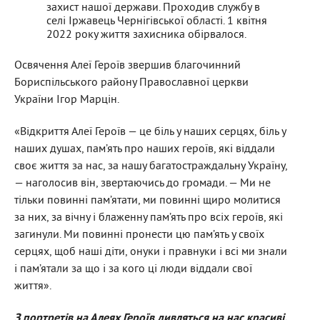
захист нашої держави. Проходив службу в
селі Іржавець Чернігівської області. 1 квітня
2022 року життя захисника обірвалося.
Освячення Алеї Героїв звершив благочинний
Бориспільського району Православної церкви
України Ігор Марцін.
«Відкриття Алеї Героїв — це біль у наших серцях, біль у
наших душах, пам’ять про наших героїв, які віддали
своє життя за нас, за нашу багатостраждальну Україну,
— наголосив він, звертаючись до громади. — Ми не
тільки повинні пам’ятати, ми повинні щиро молитися
за них, за вічну і блаженну пам’ять про всіх героїв, які
загинули. Ми повинні пронести цю пам’ять у своїх
серцях, щоб наші діти, онуки і правнуки і всі ми знали
і пам’ятали за що і за кого ці люди віддали свої
життя».
З портретів на Алеях Героїв дивляться на нас красиві,