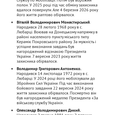
службу по мобілізації. Потім був ворожий
полон. У 2025 році під час обміну захисника
вдалося повернути. Але 4 березня 2026 року
його життя раптово обірвалося.
Віталій Володимирович Монастирський
.
Народився 28 лютого 1968 року в с.
Любарці. Воював на Донецькому напрямку в
районі населеного пункту міського типу
Керамік Покровського району. За мужність і
успішне виконання завдань був
нагороджений відзнакою Президента
України. 7 вересня 2023 року життя
захисника обірвалося.
Володимир Григорович Антоненко.
Народився 14 листопада 1972 року в с.
Любарці. У 2024 році його мобілізували до
Збройних Сил України. Під час виконання
бойового завдання 22 вересня 2024 року
життя захисника обірвалося. Посмертно він
був нагороджений медаллю Президента «За
військову службу Україні».
Олександр Володимирович Дикий.