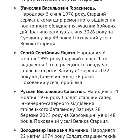
В’ячеслав Васильович Герасимець.
Народився 5 січня 1976 року.
Старший
сержант, командир ремонтного відділення
полігонного обладнання, учасник бойових
дій. Трагічно загинув 2 січня 2026 року на
Сумщині у віці 49 років.
Похований у селі
Велика Стариця.
Сергій Сергійович Яцюта.
Народився 6
жовтня 1995 року.
Старший солдат 1-го
відділення 1-го стрілецького взводу 3-ї
стрілецької роти.
Загинув 4 червня 2022
року на Донеччині у віці 26 років.
Похований у селі Горобіївка.
Руслан Васильович Савастюк.
Народився 21
жовтня 1976 року. Солдат, старший сапер
інженерно-саперного відділення
стрілецького батальйону. Загинув 26
березня 2025 року на Херсонщині у віці 48
років. Похований у селі Велика Стариця.
Володимир Іванович Хоменко.
Народився
22 квітня 1974 року.
Солдат, старший технік