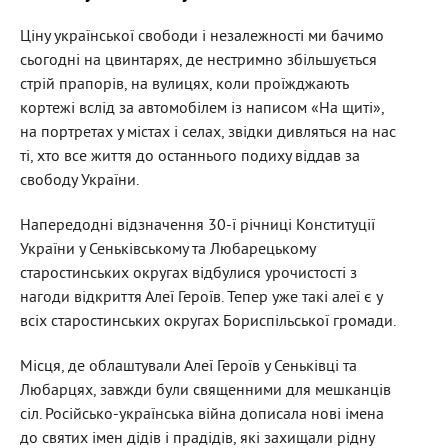
Ціну української свободи і незалежності ми бачимо
сьогодні на цвинтарях, де нестримно збільшується
стрій прапорів, на вулицях, коли проїжджають
кортежі вслід за автомобілем із написом «На щиті»,
на портретах у містах і селах, звідки дивляться на нас
ті, хто все життя до останнього подиху віддав за
свободу України.
Напередодні відзначення 30-ї річниці Конституції
України у Сеньківському та Любарецькому
старостинських округах відбулися урочистості з
нагоди відкриття Алеї Героїв. Тепер уже такі алеї є у
всіх старостинських округах Бориспільської громади.
Місця, де облаштували Алеї Героїв у Сеньківці та
Любарцях, завжди були священними для мешканців
сіл. Російсько-українська війна дописала нові імена
до святих імен дідів і прадідів, які захищали рідну