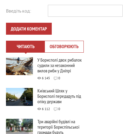
Введіть код:
ДОДАТИ КОМЕНТАР
ЧИТАЮТЬ
ОБГОВОРЮЮТЬ
У Борисполі двох рибалок
судили за незаконний
вилов риби у Дніпрі
6 145
0
Київський Шлях у
Борисполі передадуть під
опіку держави
6 112
0
Три аварійні будівлі на
території Бориспільської
громади будуть