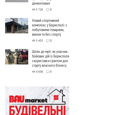
демонтовані
5 728
0
Новий спортивний
комплекс у Борисполі: з
побутовими товарами,
вином та без спорту
5 433
0
Шлях до мрії: як учасник
бойових дій із Борисполя
скористався грантом для
старту власного бізнесу
4 838
0