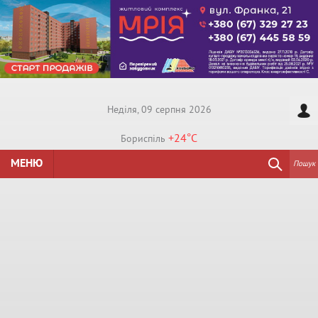
Недiля, 09 серпня 2026
+24°
C
Бориспiль
МЕНЮ
Пошук