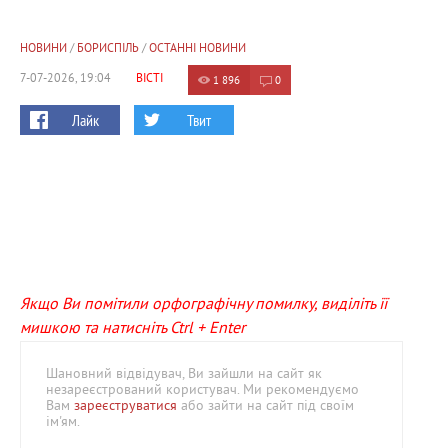
НОВИНИ
/
БОРИСПІЛЬ
/
ОСТАННІ НОВИНИ
7-07-2026, 19:04
ВІСТІ
1 896
0
Лайк
Твит
Якщо Ви помітили орфографічну помилку, виділіть її
мишкою та натисніть Ctrl + Enter
Шановний відвідувач, Ви зайшли на сайт як
незареєстрований користувач. Ми рекомендуємо
Вам
зареєструватися
або зайти на сайт під своїм
ім'ям.