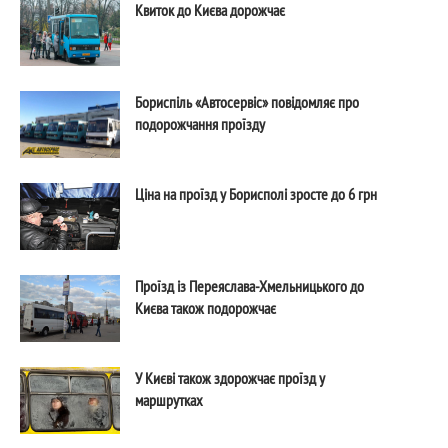
Квиток до Києва дорожчає
Бориспіль «Автосервіс» повідомляє про
подорожчання проїзду
Ціна на проїзд у Борисполі зросте до 6 грн
Проїзд із Переяслава-Хмельницького до
Києва також подорожчає
У Києві також здорожчає проїзд у
маршрутках