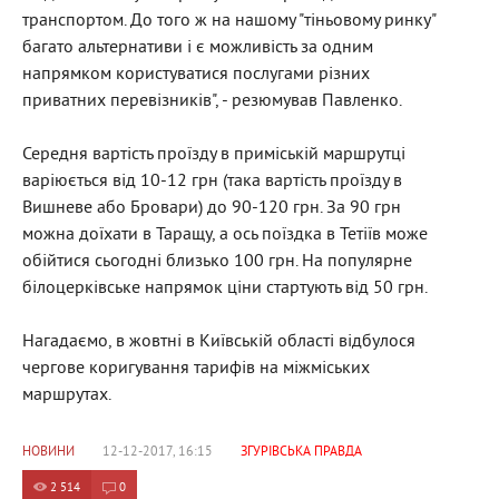
транспортом. До того ж на нашому "тіньовому ринку"
багато альтернативи і є можливість за одним
напрямком користуватися послугами різних
приватних перевізників", - резюмував Павленко.
Середня вартість проїзду в приміській маршрутці
варіюється від 10-12 грн (така вартість проїзду в
Вишневе або Бровари) до 90-120 грн. За 90 грн
можна доїхати в Таращу, а ось поїздка в Тетіїв може
обійтися сьогодні близько 100 грн. На популярне
білоцерківське напрямок ціни стартують від 50 грн.
Нагадаємо, в жовтні в Київській області відбулося
чергове коригування тарифів на міжміських
маршрутах.
НОВИНИ
12-12-2017, 16:15
ЗГУРІВСЬКА ПРАВДА
2 514
0