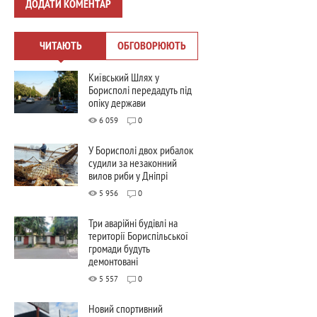
ДОДАТИ КОМЕНТАР
ЧИТАЮТЬ
ОБГОВОРЮЮТЬ
Київський Шлях у
Борисполі передадуть під
опіку держави
6 059
0
У Борисполі двох рибалок
судили за незаконний
вилов риби у Дніпрі
5 956
0
Три аварійні будівлі на
території Бориспільської
громади будуть
демонтовані
5 557
0
Новий спортивний