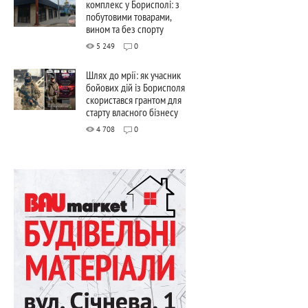
комплекс у Борисполі: з
побутовими товарами,
вином та без спорту
5 249
0
Шлях до мрії: як учасник
бойових дій із Борисполя
скористався грантом для
старту власного бізнесу
4 708
0