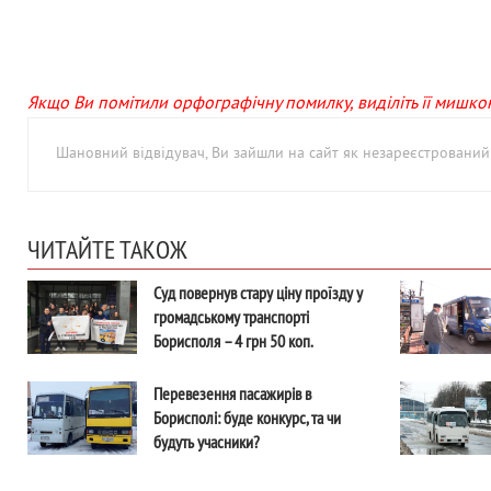
Якщо Ви помітили орфографічну помилку, виділіть її мишкою 
Шановний відвідувач, Ви зайшли на сайт як незареєстровани
ЧИТАЙТЕ ТАКОЖ
Суд повернув стару ціну проїзду у
громадському транспорті
Борисполя – 4 грн 50 коп.
Перевезення пасажирів в
Борисполі: буде конкурс, та чи
будуть учасники?