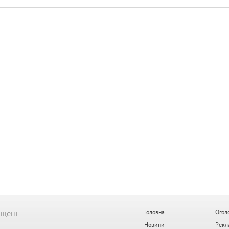
ищені.
Головна
Огол
Новини
Рекл