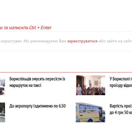
та натисніть Ctrl + Enter
й користувач. Ми рекомендуємо Вам
зареєструватися
або зайти на сайт 
Бориспільців змусять пересісти із
У Борисполі 
маршруток на таксі
проїзду відк
До аеропорту їздитимемо по 6.50
Вартість про
до 4 грн 50 к