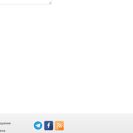
ошення
ама