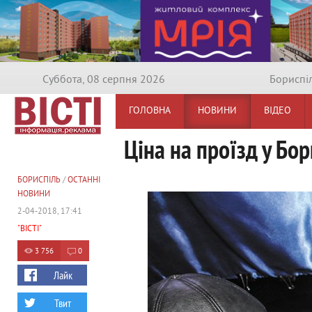
Суббота, 08 серпня 2026
Бориспi
ГОЛОВНА
НОВИНИ
ВІДЕО
Ціна на проїзд у Бор
БОРИСПІЛЬ
/
ОСТАННІ
НОВИНИ
2-04-2018, 17:41
"ВІСТІ"
3 756
0
Лайк
Твит