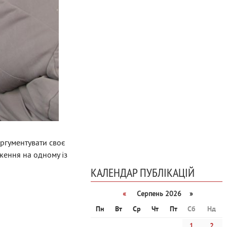
ргументувати своє
ження на одному із
КАЛЕНДАР ПУБЛІКАЦІЙ
«
Серпень 2026 »
Пн
Вт
Ср
Чт
Пт
Сб
Нд
1
2