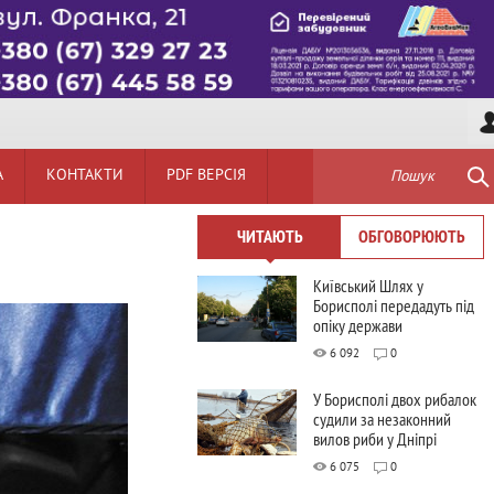
А
КОНТАКТИ
PDF ВЕРСІЯ
Пошук
ЧИТАЮТЬ
ОБГОВОРЮЮТЬ
Київський Шлях у
Борисполі передадуть під
опіку держави
6 092
0
У Борисполі двох рибалок
судили за незаконний
вилов риби у Дніпрі
6 075
0