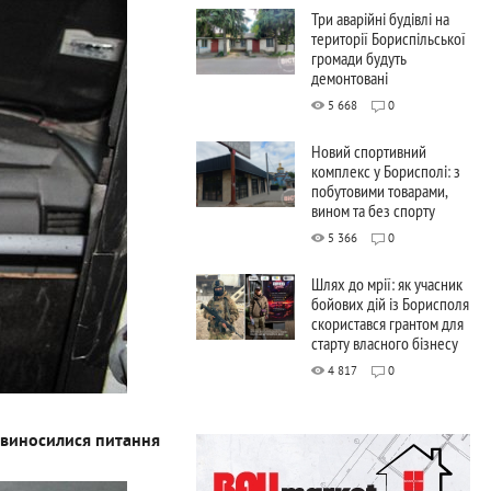
Три аварійні будівлі на
території Бориспільської
громади будуть
демонтовані
5 668
0
Новий спортивний
комплекс у Борисполі: з
побутовими товарами,
вином та без спорту
5 366
0
Шлях до мрії: як учасник
бойових дій із Борисполя
скористався грантом для
старту власного бізнесу
4 817
0
, виносилися питання