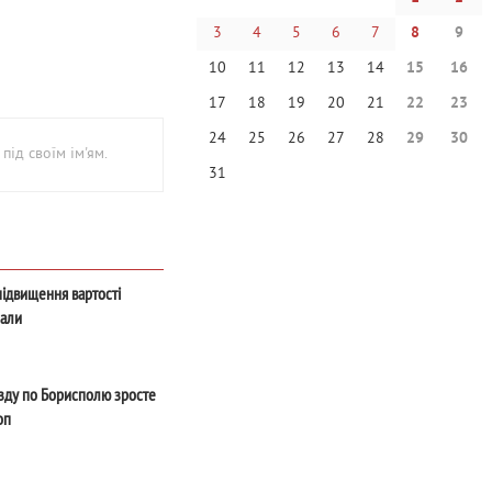
3
4
5
6
7
8
9
10
11
12
13
14
15
16
17
18
19
20
21
22
23
24
25
26
27
28
29
30
під своїм ім'ям.
31
підвищення вартості
лали
їзду по Борисполю зросте
оп