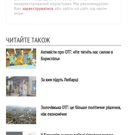
незареєстрований користувач. Ми рекомендуємо
Вам
зареєструватися
або зайти на сайт під своїм
ім'ям.
ЧИТАЙТЕ ТАКОЖ
Активісти про ОТГ: «Не тягніть нас силою в
Бориспіль»
За ким підуть Любарці
Золочівкька ОТГ: це більше політичне рішення,
ніж економічне
У Бориспільському районі з’явилася перша