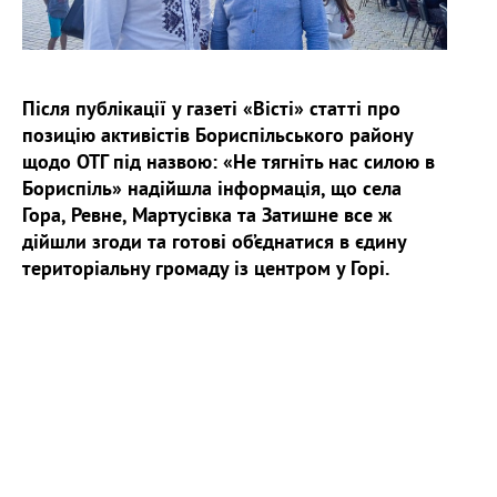
Після публікації у газеті «Вісті» статті про
позицію активістів Бориспільського району
щодо ОТГ під назвою: «Не тягніть нас силою в
Бориспіль» надійшла інформація, що села
Гора, Ревне, Мартусівка та Затишне все ж
дійшли згоди та готові об’єднатися в єдину
територіальну громаду із центром у Горі.