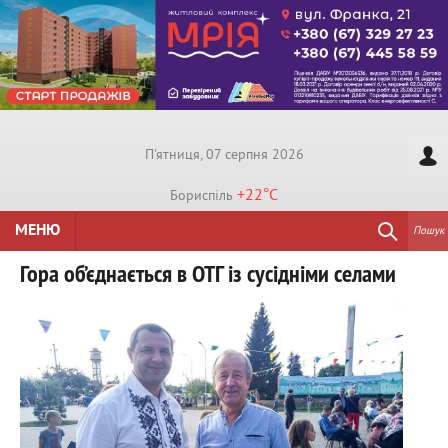
П'ятниця, 07 серпня 2026
+22°
C
Бориспiль
МЕНЮ
Пошук
Гора об’єднається в ОТГ із сусідніми селами