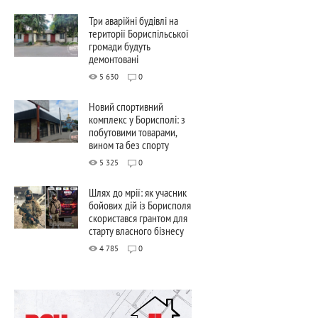
Три аварійні будівлі на
території Бориспільської
громади будуть
демонтовані
5 630
0
Новий спортивний
комплекс у Борисполі: з
побутовими товарами,
вином та без спорту
5 325
0
Шлях до мрії: як учасник
бойових дій із Борисполя
скористався грантом для
старту власного бізнесу
4 785
0