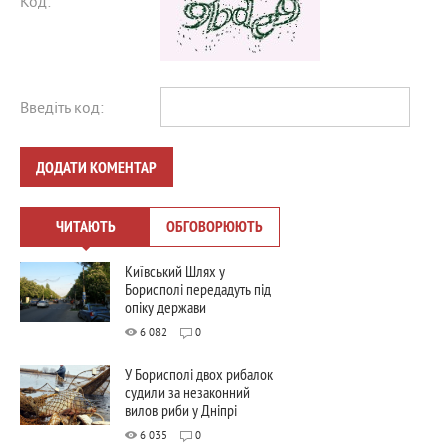
Код:
Введіть код:
ДОДАТИ КОМЕНТАР
ЧИТАЮТЬ
ОБГОВОРЮЮТЬ
Київський Шлях у
Борисполі передадуть під
опіку держави
6 082
0
У Борисполі двох рибалок
судили за незаконний
вилов риби у Дніпрі
6 035
0