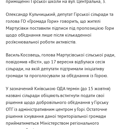
приміщенні Гірської школи на вул. Центральна, 3.
Олександр Кульчицький, депутат Гірської сільради та
голова ГО «Громада Гори» говорить, що жителі
Мартусівки поставили підписи під пропозицією Гори
щодо об’єднання лише після кількаденної
роз’яснювальної роботи активістів.
Василь Косовець, голова Мартусівської сільської ради,
повідомив «Вісті», що 17 вересня відбулася сесія
сільради, на якій депутати підтримали ініціативу
громади та проголосували за об’єднання із Горою.
У зазначений Київською ОДА термін (до 15 жовтня)
названі сільради обіцяють встигнути подати свої
рішення щодо добровільного об’єднання у Гірську
ОТГ із адміністративним центром у Горі. Остаточне
рішення існування даної територіальної громади
прийматиметься Міністерством регіонального