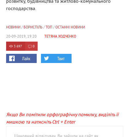
розвитку, будівництва та житлово-комунального
господарства.
НОВИНИ
/
БОРИСПІЛЬ
/
ТОП
/
ОСТАННІ НОВИНИ
20-09-2019, 19:20
ТЕТЯНА ХОДЧЕНКО
3 697
0
Лайк
Твит
Якщо Ви помітили орфографічну помилку, виділіть її
мишкою та натисніть Ctrl + Enter
Шановний відвідувач, Ви зайшли на сайт як