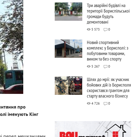
Три аварійні будівлі на
території Бориспільської
громади будуть
демонтовані
5 573
0
Новий спортивний
комплекс у Борисполі: з
побутовими товарами,
вином та без спорту
5 267
0
Шлях до мрії: як учасник
бойових дій із Борисполя
скористався грантом для
старту власного бізнесу
4 726
0
питання про
олі іменують Кінг
, ні перед мешканцями