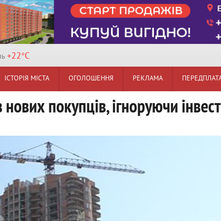
+22°
C
ль
ІСТОРІЯ МІСТА
ОГОЛОШЕННЯ
РЕКЛАМА
ПЕРЕДПЛАТ
в нових покупців, ігноруючи інвест