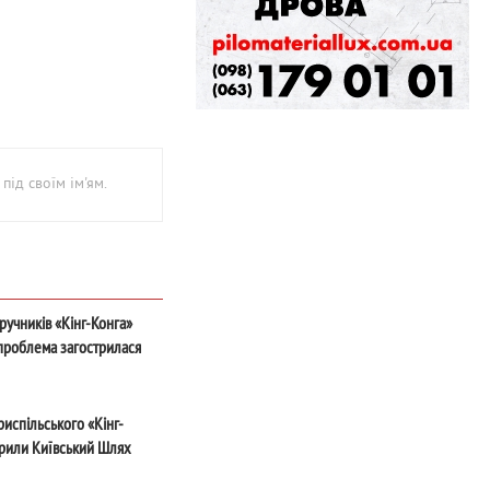
під своїм ім'ям.
ручників «Кінг-Конга»
проблема загострилася
риспільського «Кінг-
рили Київський Шлях