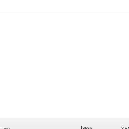
ищені.
Головна
Огол