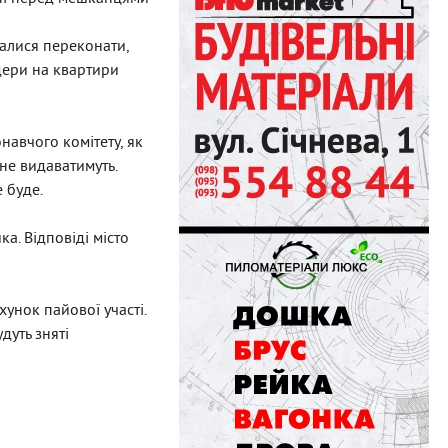
алися переконати,
дери на квартири
навчого комітету, як
не видаватимуть.
 буде.
а. Відповіді місто
унок пайової участі.
дуть зняті