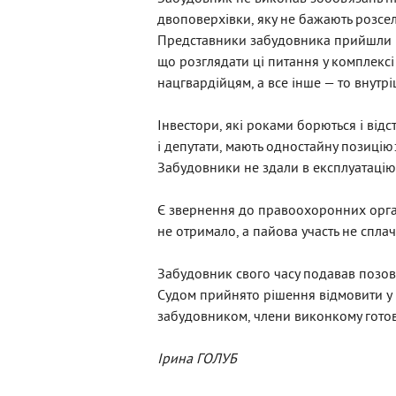
двоповерхівки, яку не бажають розсел
Представники забудовника прийшли на
що розглядати ці питання у комплекс
нацгвардійцям, а все інше — то внутр
Інвестори, які роками борються і від
і депутати, мають одностайну позицію
Забудовники не здали в експлуатацію м
Є звернення до правоохоронних органі
не отримало, а пайова участь не спла
Забудовник свого часу подавав позов 
Судом прийнято рішення відмовити у 
забудовником, члени виконкому готові
Ірина ГОЛУБ