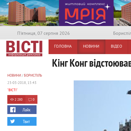
П'ятниця, 07 серпня 2026
Бориспi
ГОЛОВНА
НОВИНИ
ВІДЕО
Кінг Конг відстоюва
НОВИНИ
/
БОРИСПІЛЬ
23-03-2018, 15:43
"ВІСТІ"
2 280
0
Лайк
Твит