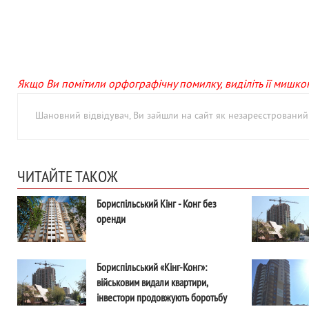
Якщо Ви помітили орфографічну помилку, виділіть її мишкою 
Шановний відвідувач, Ви зайшли на сайт як незареєстровани
ЧИТАЙТЕ ТАКОЖ
Бориспільський Кінг - Конг без
оренди
Бориспільський «Кінг-Конг»:
військовим видали квартири,
інвестори продовжують боротьбу