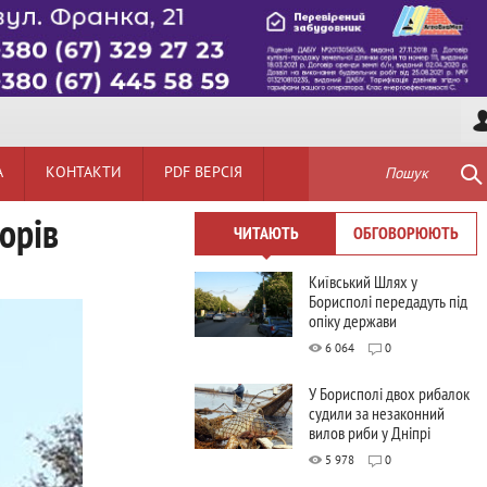
А
КОНТАКТИ
PDF ВЕРСІЯ
Пошук
орів
ЧИТАЮТЬ
ОБГОВОРЮЮТЬ
Київський Шлях у
Борисполі передадуть під
опіку держави
6 064
0
У Борисполі двох рибалок
судили за незаконний
вилов риби у Дніпрі
5 978
0