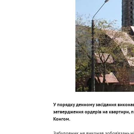
У порядку денному засідання виконав
затвердження ордерів на квартири, пр
Конгом.
Забудовник не виконав зобов’язань ні