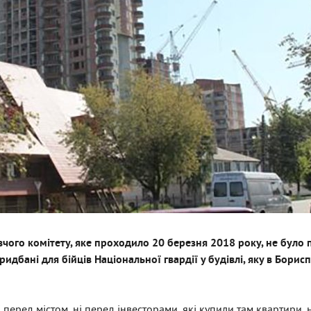
чого комітету, яке проходило 20 березня 2018 року, не було 
идбані для бійців Національної гвардії у будівлі, яку в Борисп
 перед містом, ні перед інвесторами, які купили там квартири