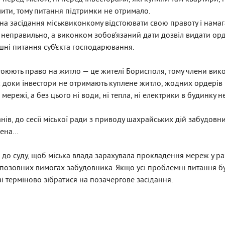
ити, тому питання підтримки не отримало.
 засідання міськ­виконкому відстоювати свою правоту і намаг
і неправильно, а виконком зобов’язаний дати дозвіл видати ор
ішні питання суб’єкта господарювання.
стоюють право на житло — це жителі Борисполя, тому члени вико
: доки інвестори не отримають куплене житло, жодних ордерів 
ережі, а без цього ні води, ні тепла, ні електрики в будинку не
в, до сесії міської ради з приводу шахрайських дій забудовник
чена…
до суду, щоб міська влада зарахувала прокладення мереж у рах
позовних вимогах забудовника. Якщо усі проблемні питання бу
 терміново зібратися на позачергове засідання.