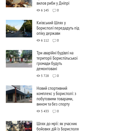
вилов риби у Дніпрі
6 145
0
Київський Шлях у
Борисполі передадуть під
опіку держави
6 112
0
Три аварійні будівлі на
території Бориспільської
громади будуть
демонтовані
5 728
0
Новий спортивний
комплекс у Борисполі: з
побутовими товарами,
вином та без спорту
5 433
0
Шлях до мрії: як учасник
бойових дій із Борисполя