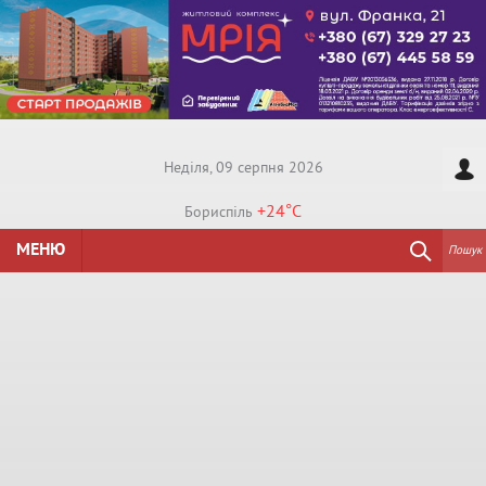
Недiля, 09 серпня 2026
+24°
C
Бориспiль
МЕНЮ
Пошук