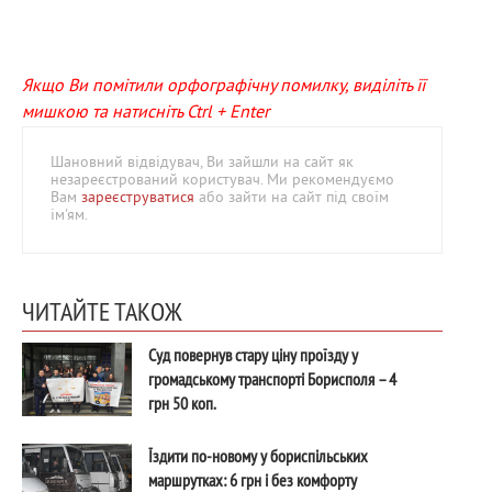
Якщо Ви помітили орфографічну помилку, виділіть її
мишкою та натисніть Ctrl + Enter
Шановний відвідувач, Ви зайшли на сайт як
незареєстрований користувач. Ми рекомендуємо
Вам
зареєструватися
або зайти на сайт під своїм
ім'ям.
ЧИТАЙТЕ ТАКОЖ
Суд повернув стару ціну проїзду у
громадському транспорті Борисполя – 4
грн 50 коп.
Їздити по-новому у бориспільських
маршрутках: 6 грн і без комфорту