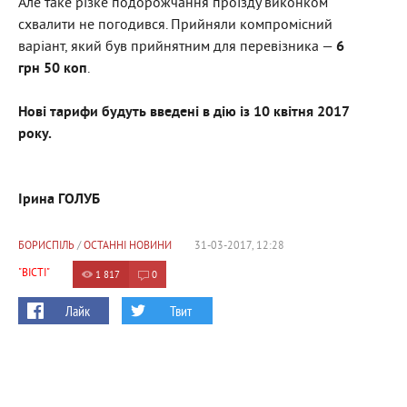
Але таке різке подорожчання проїзду виконком
схвалити не погодився. Прийняли компромісний
варіант, який був прийнятним для перевізника —
6
грн 50 коп
.
Нові тарифи будуть введені в дію із 10 квітня 2017
року.
Ірина ГОЛУБ
БОРИСПІЛЬ
/
ОСТАННІ НОВИНИ
31-03-2017, 12:28
"ВІСТІ"
1 817
0
Лайк
Твит