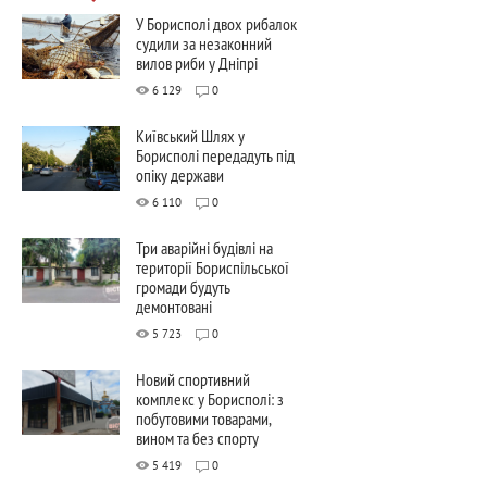
У Борисполі двох рибалок
судили за незаконний
вилов риби у Дніпрі
6 129
0
Київський Шлях у
Борисполі передадуть під
опіку держави
6 110
0
Три аварійні будівлі на
території Бориспільської
громади будуть
демонтовані
5 723
0
Новий спортивний
комплекс у Борисполі: з
побутовими товарами,
вином та без спорту
5 419
0