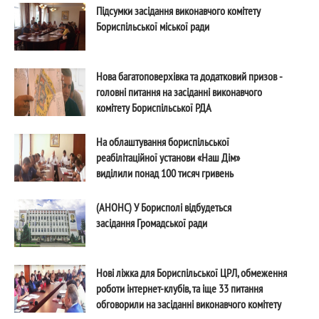
Підсумки засідання виконавчого комітету
Бориспільської міської ради
Нова багатоповерхівка та додатковий призов -
головні питання на засіданні виконавчого
комітету Бориспільської РДА
На облаштування бориспільської
реабілітаційної установи «Наш Дім»
виділили понад 100 тисяч гривень
(АНОНС) У Борисполі відбудеться
засідання Громадської ради
Нові ліжка для Бориспільської ЦРЛ, обмеження
роботи інтернет-клубів, та іще 33 питання
обговорили на засіданні виконавчого комітету