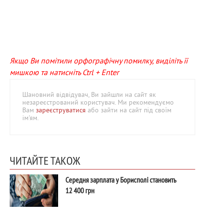
Якщо Ви помітили орфографічну помилку, виділіть її
мишкою та натисніть Ctrl + Enter
Шановний відвідувач, Ви зайшли на сайт як
незареєстрований користувач. Ми рекомендуємо
Вам
зареєструватися
або зайти на сайт під своїм
ім'ям.
ЧИТАЙТЕ ТАКОЖ
Середня зарплата у Борисполі становить
12 400 грн