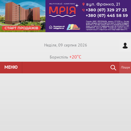
Недiля, 09 серпня 2026
+20°
C
Бориспiль
МЕНЮ
Пошук