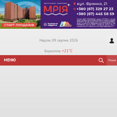
Недiля, 09 серпня 2026
+21°
C
Бориспiль
МЕНЮ
Пошук