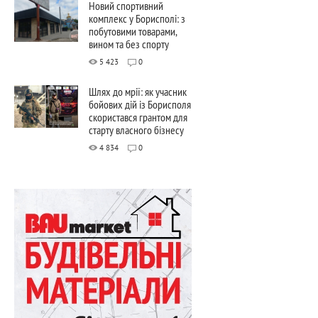
Новий спортивний
комплекс у Борисполі: з
побутовими товарами,
вином та без спорту
5 423
0
Шлях до мрії: як учасник
бойових дій із Борисполя
скористався грантом для
старту власного бізнесу
4 834
0