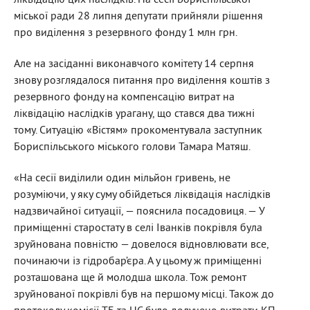
міської ради 28 липня депутати прийняли рішення
про виділення з резервного фонду 1 млн грн.
Але на засіданні виконавчого комітету 14 серпня
знову розглядалося питання про виділення коштів з
резервного фонду на компенсацію витрат на
ліквідацію наслідків урагану, що стався два тижні
тому. Ситуацію «Вістям» прокоментувала заступник
Бориспільського міського голови Тамара Матяш.
«На сесії виділили один мільйон гривень, не
розуміючи, у яку суму обійдеться ліквідація наслідків
надзвичайної ситуації, — пояснила посадовиця. — У
приміщенні старостату в селі Іванків покрівля була
зруйнована повністю — довелося відновлювати все,
починаючи із гідробар’єра. А у цьому ж приміщенні
розташована ще й молодша школа. Тож ремонт
зруйнованої покрівлі був на першому місці. Також до