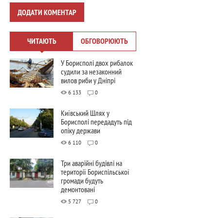
ДОДАТИ КОМЕНТАР
ЧИТАЮТЬ
ОБГОВОРЮЮТЬ
У Борисполі двох рибалок
судили за незаконний
вилов риби у Дніпрі
6 133
0
Київський Шлях у
Борисполі передадуть під
опіку держави
6 110
0
Три аварійні будівлі на
території Бориспільської
громади будуть
демонтовані
5 727
0