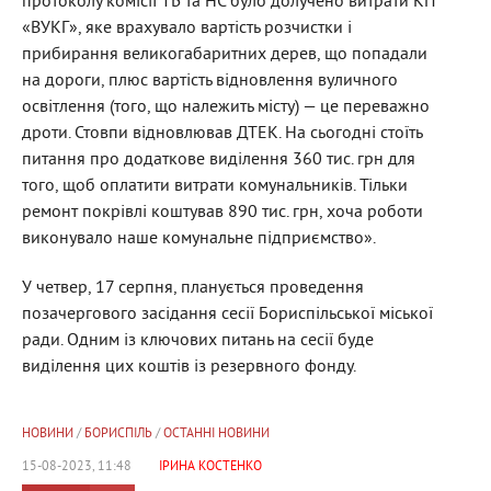
протоколу комісії ТБ та НС було долучено витрати КП
«ВУКГ», яке врахувало вартість розчистки і
прибирання великогабаритних дерев, що попадали
на дороги, плюс вартість відновлення вуличного
освітлення (того, що належить місту) — це переважно
дроти. Стовпи відновлював ДТЕК. На сьогодні стоїть
питання про додаткове виділення 360 тис. грн для
того, щоб оплатити витрати комунальників. Тільки
ремонт покрівлі коштував 890 тис. грн, хоча роботи
виконувало наше комунальне підприємство».
У четвер, 17 серпня, планується проведення
позачергового засідання сесії Бориспільської міської
ради. Одним із ключових питань на сесії буде
виділення цих коштів із резервного фонду.
НОВИНИ
/
БОРИСПІЛЬ
/
ОСТАННІ НОВИНИ
15-08-2023, 11:48
ІРИНА КОСТЕНКО