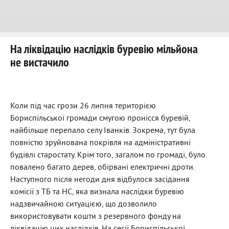
На ліквідацію наслідків буревію мільйона
не вистачило
Коли під час грози 26 липня територією
Бориспільської громади смугою пронісся буревій,
найбільше перепало селу Іванків. Зокрема, тут була
повністю зруйнована покрівля на адміністративні
будівлі старостату. Крім того, загалом по громаді, було
повалено багато дерев, обірвані електричні дроти.
Наступного після негоди дня відбулося засідання
комісії з ТБ та НС, яка визнала наслідки буревію
надзвичайною ситуацією, що дозволило
використовувати кошти з резервного фонду на
ліквідацію цих наслідків. На сесії Бориспільської