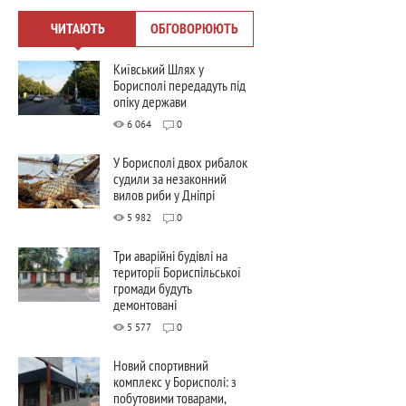
ЧИТАЮТЬ
ОБГОВОРЮЮТЬ
Київський Шлях у
Борисполі передадуть під
опіку держави
6 064
0
У Борисполі двох рибалок
судили за незаконний
вилов риби у Дніпрі
5 982
0
Три аварійні будівлі на
території Бориспільської
громади будуть
демонтовані
5 577
0
Новий спортивний
комплекс у Борисполі: з
побутовими товарами,