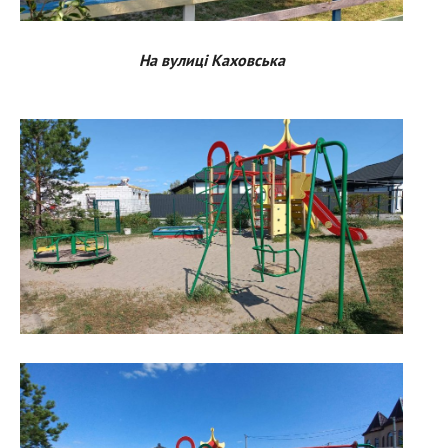
На вулиці Каховська