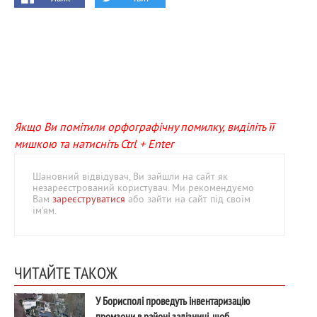
Якщо Ви помітили орфографічну помилку, виділіть її
мишкою та натисніть Ctrl + Enter
Шановний відвідувач, Ви зайшли на сайт як
незареєстрований користувач. Ми рекомендуємо
Вам
зареєструватися
або зайти на сайт під своїм
ім'ям.
ЧИТАЙТЕ ТАКОЖ
У Борисполі проведуть інвентаризацію
промзони в районі залізниці, щоб