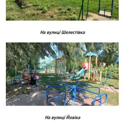
На вулиці Шелестівка
На вулиці Йовіка