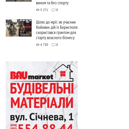
вином та без спорту
5 271
0
Шлях до мрії: як учасник
бойових дій із Борисполя
скористався грантом для
старту власного бізнесу
4 730
0